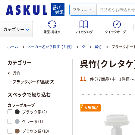
...
ブラッ
カテゴリー
履歴・再注文
マイカタログ
クイックオーダー
ホーム
メーカー名から探す-【カ行】
ク
呉竹
ブラックボード
呉竹(クレタケ
カテゴリー
呉竹
11
件（77商品）中
1件目〜
ブラックボード/黒板（2）
スペックで絞り込む
カラーグループ
人気商品
ブラック系（2）
グレー系（1）
ブラウン系（10）