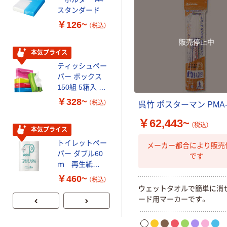
スタンダード
いマスク
￥126~
￥458~
（税込）
（税込）
販売停止中
本気プライス
期間限定価格
ティッシュペー
アスクル プラ
パー ボックス
スチックグロー
150組 5箱入 ア
ブ 薄手 粉な
スクル スマート
し（パウダーフ
￥328~
￥298~
（税込）
（税込）
呉竹 ポスターマン PMA-
コンパクト ビ
リー）
ビッド PEFC認
￥62,443~
（税込）
証
本気プライス
本気プライス
トイレットペー
嬬恋銘水 ナチュ
メーカー都合により販売
パー ダブル60
ラルミネラルウ
です
ｍ 再生紙
ォーター 500ml
100% 6ロール
キャップシール
￥460~
￥1,037~
（税込）
リサイクル100
付き／2Lラベル
ウェットタオルで簡単に消
（税込）
芯あり FSC認
レス 10本
ード用マーカーです。
証