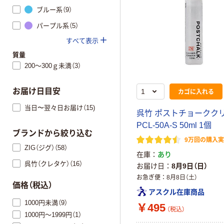
ブルー系（9）
パープル系（5）
すべて表示
質量
200～300ｇ未満（3）
お届け日目安
カゴに入れる
当日〜翌々日お届け（15)
呉竹 ポストチョークク
PCL-50A-S 50ml 1個
ブランドから絞り込む
9万回の購入
ZIG（ジグ）（58）
在庫
あり
呉竹（クレタケ）（16）
お届け日
8月9日（日）
お急ぎ便
8月8日（土）
価格（税込）
アスクル在庫商品
1000円未満（9）
￥495
（税込）
1000円～1999円（1）