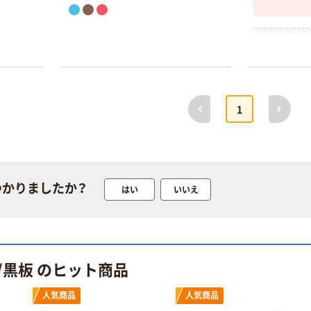
前へ
次へ
1
つかりましたか？
はい
いいえ
/黒板 のヒット商品
人気商品
人気商品