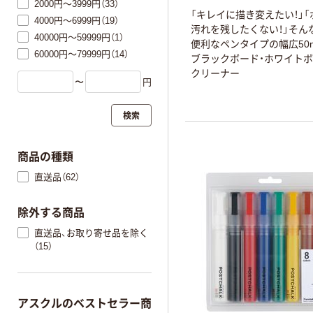
2000円～3999円（33）
「キレイに描き変えたい！」
4000円～6999円（19）
汚れを残したくない！」そん
40000円～59999円（1）
便利なペンタイプの幅広50
60000円～79999円（14）
ブラックボード・ホワイト
クリーナー
〜
円
検索
商品の種類
直送品（62）
除外する商品
直送品、お取り寄せ品を除く
（15）
アスクルのベストセラー商