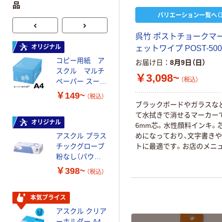
品
バリエーション一覧へ（3
呉竹 ポストチョークマ
オリジナル
本気プライス
ェットワイプ POST-500
コピー用紙 ア
ペーパータオル
お届け日
8月9日（日）
スクル マルチ
中判 再生紙
￥3,098~
（税込）
ペーパー スーパ
100％ 200枚
ーホワイト+
FSC認証 シング
￥149~
￥149~
（税込）
（税込）
ル 大王製紙共同
ブラックボードやガラスな
企画 オリジナル
て水拭きで消せるマーカー
オリジナル
オリジナル
6mm芯。水性顔料インキ。
アスクル プラス
コピー用紙 マ
めになっており、文字書き
チックグローブ
ルチペーパー
トに最適です。お店のメニ
粉なし（パウダ
スーパーエコノ
ドなど、ショップの演出に。
ーフリー）
ミー+
￥398~
￥149~
（税込）
（税込）
本気プライス
本気プライス
アスクル クリア
アスクル 耳にや
ーホルダー A4
さしい やわらか