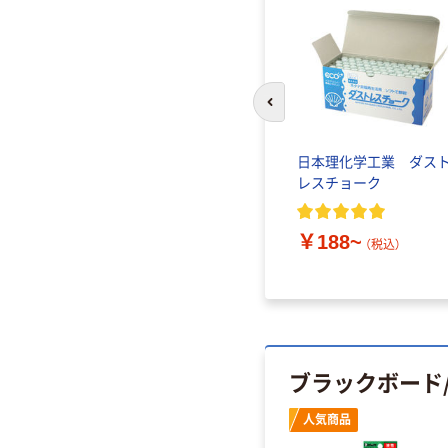
前のスライドへ
 A型看
ちいさな黒板ふき SRF 日
日本理化学工業 ダス
ーカー両
本理化学工業
レスチョーク
レーム
￥308~
￥188~
（税込）
（税込）
ブラックボード
人気商品