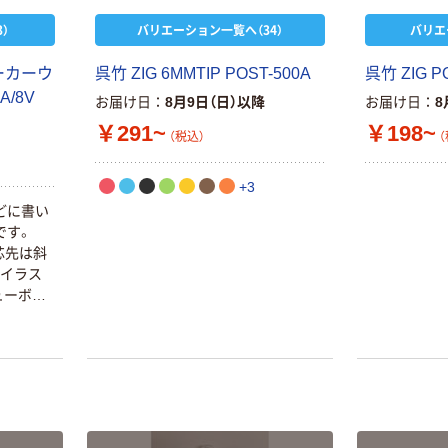
）
バリエーション一覧へ（34）
バリエ
ーカーウ
呉竹 ZIG 6MMTIP POST-500A
呉竹 ZIG P
本気プライス
オリジナル
A/8V
お届け日
8月9日（日）以降
お届け日
8
トイレットペー
【アスクル限定】
￥291~
￥198~
（税込）
（
パー シングル
ファーストレイ
120ｍ 再生紙
ト ニトリルグ
100% 6ロール
ローブ ホワイ
+3
￥470~
￥698~
（税込）
（税込）
リサイクル100
ト 粉なし（パ
どに書い
芯あり FSC認
ウダーフリー）
です。
証
人気商品
オリジナル
芯先は斜
サントリー 天然
【アスクル限定】
やイラス
水 ミネラルウォ
ファーストレイ
ューボー
ーター ペットボ
ト ニトリルグ
トル
ローブ ブル
￥686~
￥698~
（税込）
（税込）
ー 粉なし（パ
ウダーフリー）
本気プライス
本気プライス
ファーストレイ
ペーパータオル
ト ホワイト紙コ
小判・シングル