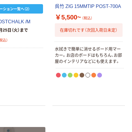
呉竹 ZIG 15MMTIP POST-700A
ーション一覧へ（2）
￥5,500~
（税込）
OSTCHALK /M
オリジナル
オリジナル
在庫切れです（次回入荷日未定）
月25日（火）まで
アスクルオリジ
コピー用紙 ア
税込）
ナル ラミネー
スクル マルチ
トフィルム A4
ペーパー スーパ
水拭きで簡単に消せるボード用マー
サイズ
ーホワイト+
カー。お店のボードはもちろん、お部
￥458~
￥149~
（税込）
（税込）
100μ（ミクロン）
屋のインテリアなどにも使えます。
オリジナル
アスクル プラス
チックグローブ
粉なし（パウダ
ーフリー）
￥398~
（税込）
本気プライス
アスクル クリア
ーホルダー A4