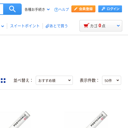
ヘルプ
各種お手続き
0
スイートポイント
あとで買う
カゴ
点
並べ替え：
表示件数：