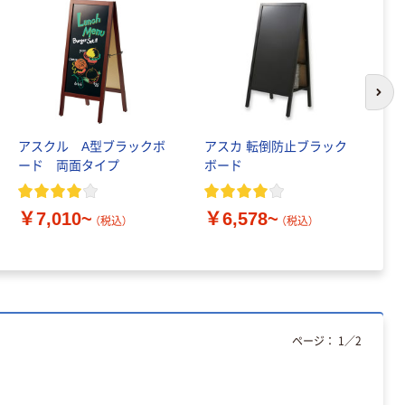
次の
アスクル A型ブラックボ
アスカ 転倒防止ブラック
ア
ード 両面タイプ
ボード
ボ
￥7,010~
￥6,578~
￥
（税込）
（税込）
ページ：
1
／
2