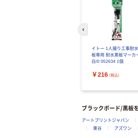
前のスライドへ
イトー 1人撮り工事耐
板専用 耐水黒板マーカ
白/0 052634 1個
￥216
（税込）
ブラックボード/黒板
アートプリントジャパン
東谷
アズワン