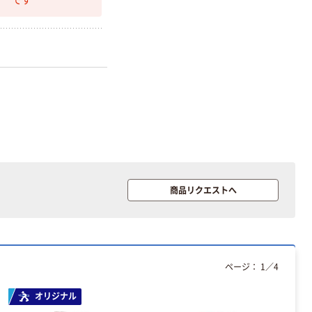
です
商品リクエストへ
ページ：
1
／
4
オリジナル