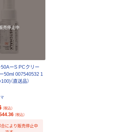
スタンダード
￥126~
（税込）
販売停止中
本気プライス
ティッシュペー
パー ボックス
150組 5箱入 ア
スクル スマート
￥328~
（税込）
コンパクト ビ
ー50AーS PCクリー
ビッド PEFC認
ml 007540532 1
証
本気プライス
100)（直送品）
トイレットペー
パー ダブル60
ｍ 再生紙
ジマ
100% 6ロール
￥460~
（税込）
6
リサイクル100
（税込）
芯あり FSC認
44.36
（税込）
証
都合により販売停止中