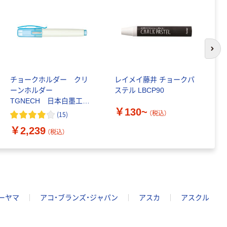
次の
チョークホルダー クリ
レイメイ藤井 チョークパ
日
ーンホルダー
ステル LBCP90
天
TGNECH 日本白墨工業
￥130~
5本
（税込）
(
15
)
￥
￥2,239
（税込）
ーヤマ
アコ・ブランズ・ジャパン
アスカ
アスクル