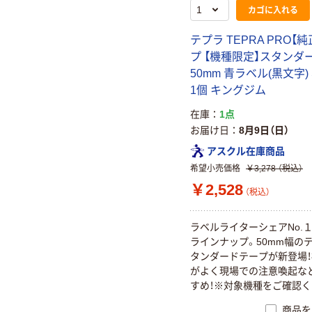
カゴに入れる
テプラ TEPRA PRO【
プ 【機種限定】スタンダ
50mm 青ラベル(黒文字) 
1個 キングジム
在庫
1点
お届け日
8月9日（日）
アスクル在庫商品
希望小売価格
￥3,278
（税込）
￥2,528
（税込）
ラベルライターシェアNo.１
ラインナップ。50mm幅の
タンダードテープが新登場
がよく現場での注意喚起な
すめ！※対象機種をご確認く
商品を