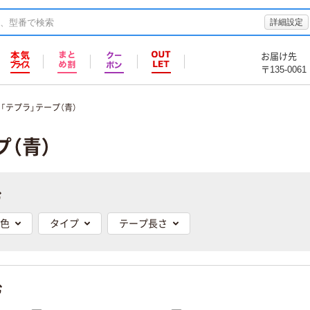
詳細設定
お届け先
〒135-0061
「テプラ」テープ（青）
プ（青）
む
色
タイプ
テープ長さ
む