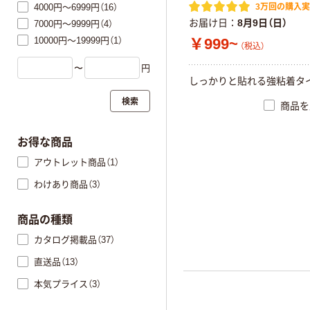
3万回の購入
4000円～6999円（16）
お届け日
8月9日（日）
7000円～9999円（4）
10000円～19999円（1）
￥999~
（税込）
〜
円
しっかりと貼れる強粘着タ
検索
商品を
お得な商品
アウトレット商品（1）
わけあり商品（3）
商品の種類
カタログ掲載品（37）
直送品（13）
本気プライス（3）