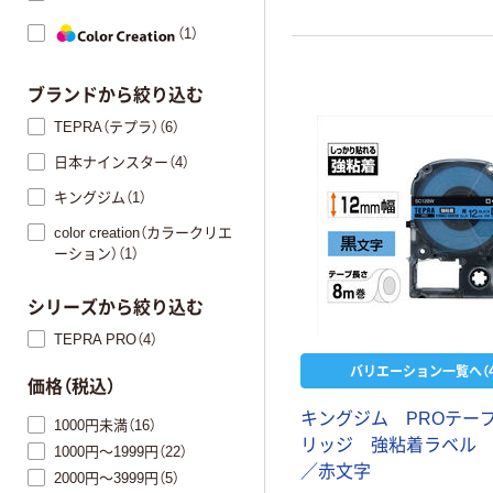
（1）
ブランドから絞り込む
TEPRA（テプラ）（6）
日本ナインスター（4）
キングジム（1）
color creation（カラークリエ
ーション）（1）
シリーズから絞り込む
TEPRA PRO（4）
バリエーション一覧へ（4
価格（税込）
キングジム PROテー
1000円未満（16）
リッジ 強粘着ラベル
1000円～1999円（22）
／赤文字
2000円～3999円（5）