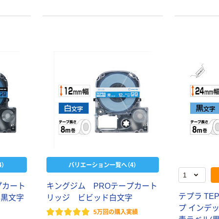
）
バリエーション一覧へ（4）
プカート
キングジム PROテープカート
テプラ TEP
 黒文字
リッジ ビビッド白文字
プ インデッ
5万回の購入実績