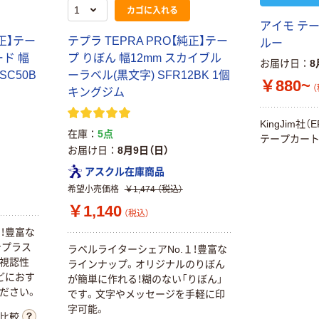
カゴに入れる
アイモ テ
純正】テー
テプラ TEPRA PRO【純正】テー
ルー
ード 幅
プ りぼん 幅12mm スカイブル
お届け日
8
SC50B
ーラベル(黒文字) SFR12BK 1個
￥880~
（
キングジム
KingJim社
在庫
5点
テープカート
お届け日
8月9日（日）
アスクル在庫商品
希望小売価格
￥1,474
（税込）
￥1,140
（税込）
！豊富な
テプラス
ラベルライターシェアNo.１！豊富な
！視認性
ラインナップ。オリジナルのりぼん
どにおす
が簡単に作れる！糊のない「りぼん」
ださい。
です。文字やメッセージを手軽に印
字可能。
比較