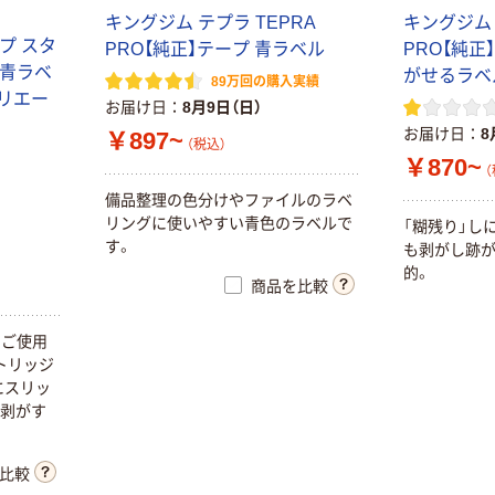
キングジム テプラ TEPRA
キングジム 
ープ スタ
PRO【純正】テープ 青ラベル
PRO【純正
 青ラベ
がせるラベ
89万回の購入実績
クリエー
お届け日
8月9日（日）
お届け日
8
￥897~
（税込）
￥870~
（
備品整理の色分けやファイルのラベ
リングに使いやすい青色のラベルで
「糊残り」し
す。
も剥がし跡
的。
商品を比較
でご使用
トリッジ
にスリッ
に剥がす
比較