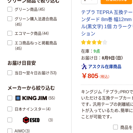
グリーン商品で絞り込む
グリーン商品（45）
テプラ TEPRA 互換テ
グリーン購入法適合商品
ンダード 8m巻 幅12mm
（45）
ル(黒文字) 1個 カラー
エコマーク商品（44）
ション
エコ商品ねっと掲載商品
（45）
在庫
9点
お届け日
8月9日（日）
お届け日目安
アスクル在庫商品
当日〜翌々日お届け（53)
￥805
（税込）
メーカーから絞り込む
キングジム 「テプラ」PRO
いただける互換テープカー
（55）
です。汎用テープの剥離紙
日本ナインスター（4）
トが入っているため、簡単
ことが可能です。
（3）
商品を
AIMO（3）