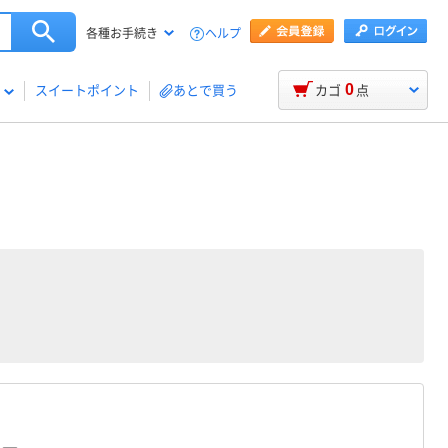
ヘルプ
各種お手続き
0
スイートポイント
あとで買う
カゴ
点