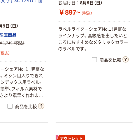
字) SCY24B 1個
お届け日
8月9日（日）
￥897~
（税込）
月9日（日）
ラベルライターシェアNo.1！豊富な
在庫商品
ラインナップ。高級感を出したいと
ころにおすすめなメタリックカラー
￥1,749
（税込）
のラベルです。
（税込）
商品を比較
ーシェアNo.１！豊富な
。ミシン目入りできれ
ンデックス用ラベル。
簡単、フィルム素材で
きより素早く作れま
商品を比較
アウトレット