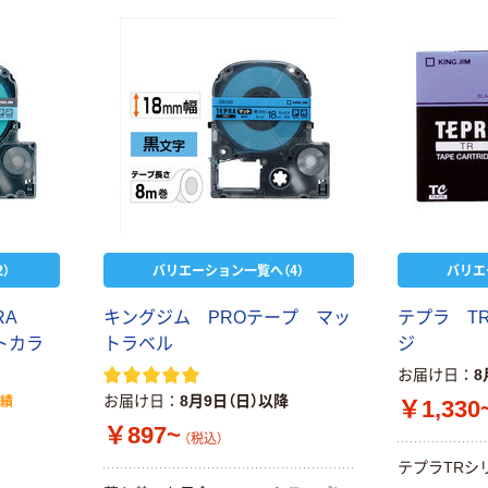
）
バリエーション一覧へ（4）
バリエ
RA
キングジム PROテープ マッ
テプラ T
トカラ
トラベル
ジ
お届け日
8
お届け日
8月9日（日）以降
実績
￥1,330
￥897~
（税込）
テプラTRシ