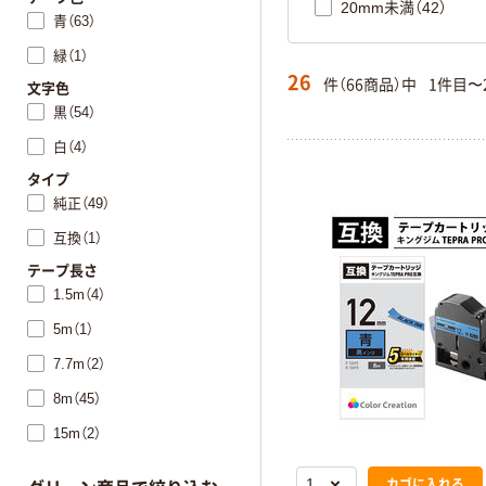
20mm未満（42）
青（63）
緑（1）
26
件（66商品）中
1件目〜
文字色
黒（54）
白（4）
タイプ
純正（49）
互換（1）
テープ長さ
1.5m（4）
5m（1）
7.7m（2）
8m（45）
15m（2）
カゴに入れる