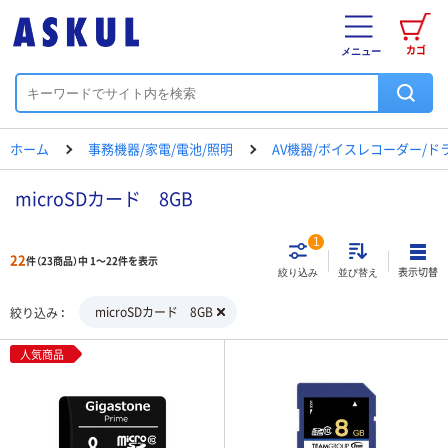
カゴ
メニュー
ホーム
事務機器/家電/電池/照明
AV機器/ボイスレコーダー/ド
microSDカード 8GB
1
22
件（23商品）中 1～22件を表示
表示切替
絞り込み
並び替え
microSDカード 8GB
絞り込み
人気商品