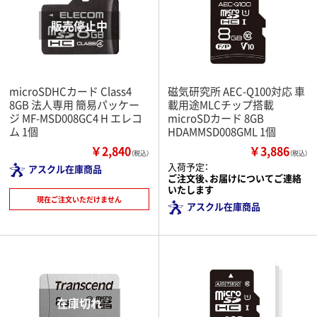
microSDHCカード Class4
磁気研究所 AEC-Q100対応 車
8GB 法人専用 簡易パッケー
載用途MLCチップ搭載
ジ MF-MSD008GC4 H エレコ
microSDカード 8GB
ム 1個
HDAMMSD008GML 1個
￥2,840
￥3,886
（税込）
（税込）
入荷予定：
アスクル在庫商品
ご注文後、お届けについてご連絡
いたします
現在ご注文いただけません
アスクル在庫商品