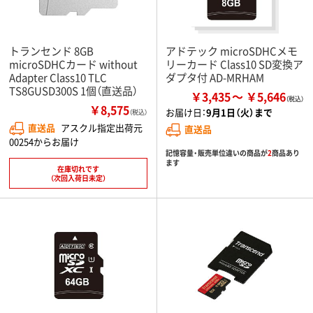
トランセンド 8GB
アドテック microSDHCメモ
microSDHCカード without
リーカード Class10 SD変換ア
Adapter Class10 TLC
ダプタ付 AD-MRHAM
TS8GUSD300S 1個（直送品）
￥3,435
￥5,646
￥8,575
お届け日：
9月1日（火）まで
（税込）
直送品
アスクル指定出荷元
直送品
00254からお届け
記憶容量・販売単位違いの商品が
2
商品あり
ます
在庫切れです
（次回入荷日未定）