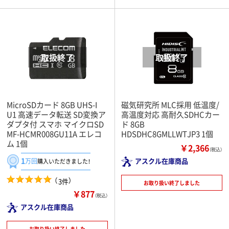
MicroSDカード 8GB UHS-I
磁気研究所 MLC採用 低温度/
U1 高速データ転送 SD変換ア
高温度対応 高耐久SDHCカー
ダプタ付 スマホ マイクロSD
ド 8GB
MF-HCMR008GU11A エレコ
HDSDHC8GMLLWTJP3 1個
ム 1個
￥2,366
（税込）
1
アスクル在庫商品
万回
購入いただきました！
（
）
3件
お取り扱い終了しました
￥877
（税込）
アスクル在庫商品
お取り扱い終了しました