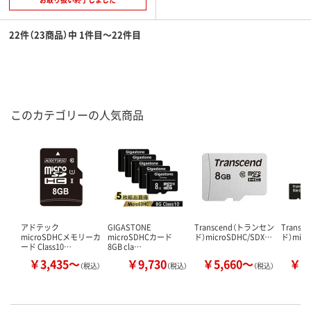
22件（23商品）中 1件目～22件目
このカテゴリーの人気商品
アドテック
GIGASTONE
Transcend（トランセン
Trans
microSDHCメモリーカ
microSDHCカード
ド）microSDHC/SDX…
ド）micr
ード Class10…
8GB cla…
￥3,435～
￥9,730
￥5,660～
￥9
（税込）
（税込）
（税込）