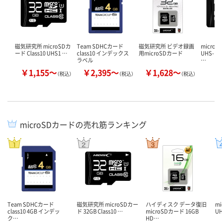
磁気研究所 microSDカ
Team SDHCカード
磁気研究所 ビデオ録画
microS
ード Class10 UHS1 …
class10 インデックス
用microSDカード
UHS-I
ラベル
…
￥1,155～
￥2,395～
￥1,628～
￥
（税込）
（税込）
（税込）
microSDカードの売れ筋ランキング
Team SDHCカード
磁気研究所 microSDカー
ハイディスク データ復旧
m
class10 4GB インデッ
ド 32GB Class10 …
microSDカード 16GB
U
ク…
HD…