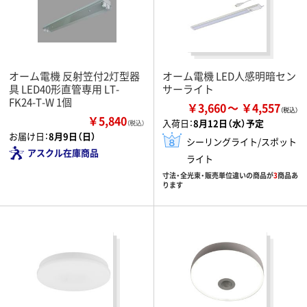
オーム電機 反射笠付2灯型器
オーム電機 LED人感明暗セン
具 LED40形直管専用 LT-
サーライト
FK24-T-W 1個
￥3,660
￥4,557
￥5,840
入荷日：
8月12日（水）予定
（税込）
お届け日：
8月9日（日）
シーリングライト/スポット
アスクル在庫商品
ライト
寸法・全光束・販売単位違いの商品が
3
商品あ
ります