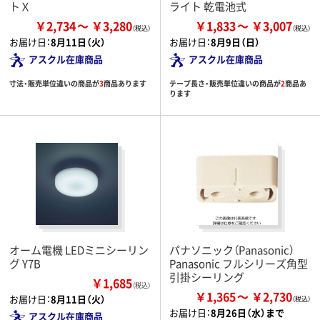
トＸ
ライト 乾電池式
￥2,734
￥3,280
￥1,833
￥3,007
お届け日：
8月11日（火）
お届け日：
8月9日（日）
アスクル在庫商品
アスクル在庫商品
寸法・販売単位違いの商品が
3
商品あります
テープ長さ・販売単位違いの商品が
2
商品あ
ります
オーム電機 LEDミニシーリン
パナソニック（Panasonic）
グ Y7B
Panasonic フルシリーズ角型
引掛シーリング
￥1,685
（税込）
￥1,365
￥2,730
お届け日：
8月11日（火）
お届け日：
8月26日（水）まで
アスクル在庫商品