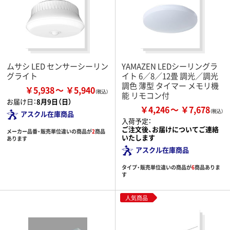
ムサシ LED センサーシーリン
YAMAZEN LEDシーリングラ
グライト
イト 6／8／12畳 調光／調光
調色 薄型 タイマー メモリ機
￥5,938
￥5,940
能 リモコン付
お届け日：
8月9日（日）
￥4,246
￥7,678
アスクル在庫商品
入荷予定：
ご注文後、お届けについてご連絡
メーカー品番・販売単位違いの商品が
2
商品
いたします
あります
アスクル在庫商品
タイプ・販売単位違いの商品が
6
商品ありま
す
人気商品