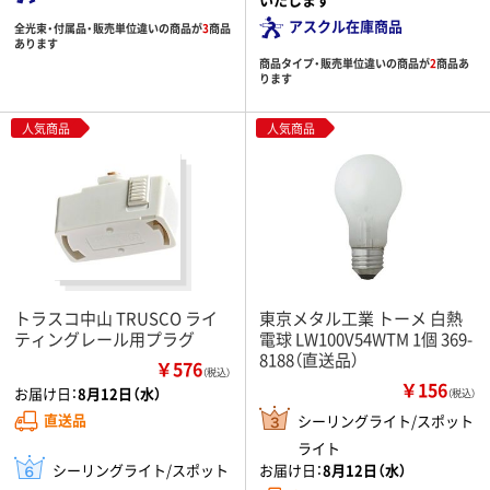
アスクル在庫商品
全光束・付属品・販売単位違いの商品が
3
商品
あります
商品タイプ・販売単位違いの商品が
2
商品あ
ります
人気商品
人気商品
トラスコ中山 TRUSCO ライ
東京メタル工業 トーメ 白熱
ティングレール用プラグ
電球 LW100V54WTM 1個 369-
8188（直送品）
￥576
（税込）
￥156
お届け日：
8月12日（水）
（税込）
直送品
シーリングライト/スポット
ライト
シーリングライト/スポット
お届け日：
8月12日（水）