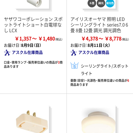
ヤザワコーポレーション スポ
アイリスオーヤマ 照明 LED
ットライトショート白電球な
シーリングライト series7.0 6
し LCX
畳 8畳 12畳 調光 調光調色
￥1,357
￥1,480
￥4,378
￥8,778
お届け日：
8月9日（日）
お届け日：
8月11日（火）
アスクル在庫商品
アスクル在庫商品
口金・使用ランプ・販売単位違いの商品が
3
商
シーリングライト/スポット
品あります
ライト
畳数（目安）・光源色・販売単位違いの商品が
6
商品あります