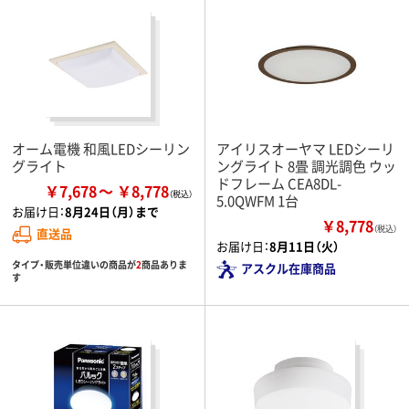
オーム電機 和風LEDシーリン
アイリスオーヤマ LEDシーリ
グライト
ングライト 8畳 調光調色 ウッ
ドフレーム CEA8DL-
￥7,678
￥8,778
5.0QWFM 1台
お届け日：
8月24日（月）まで
￥8,778
（税込）
直送品
お届け日：
8月11日（火）
タイプ・販売単位違いの商品が
2
商品ありま
アスクル在庫商品
す