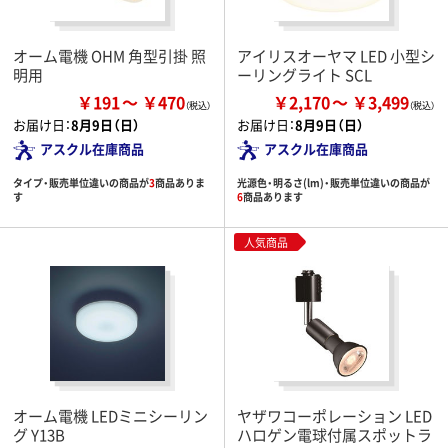
オーム電機 OHM 角型引掛 照
アイリスオーヤマ LED 小型シ
明用
ーリングライト SCL
￥191
￥470
￥2,170
￥3,499
お届け日：
8月9日（日）
お届け日：
8月9日（日）
アスクル在庫商品
アスクル在庫商品
タイプ・販売単位違いの商品が
3
商品ありま
光源色・明るさ(lm)・販売単位違いの商品が
す
6
商品あります
人気商品
オーム電機 LEDミニシーリン
ヤザワコーポレーション LED
グ Y13B
ハロゲン電球付属スポットラ