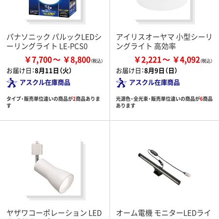
パナソニック パルックLEDシ
アイリスオーヤマ 小型シーリ
ーリングライト LE-PCS0
ングライト 高効率
￥7,700
￥8,800
￥2,221
￥4,092
お届け日：
8月11日（火）
お届け日：
8月9日（日）
アスクル在庫商品
アスクル在庫商品
タイプ・販売単位違いの商品が
2
商品ありま
光源色・全光束・販売単位違いの商品が
6
商品
す
あります
ヤザワコーポレーション LED
オーム電機 モニターLEDライ