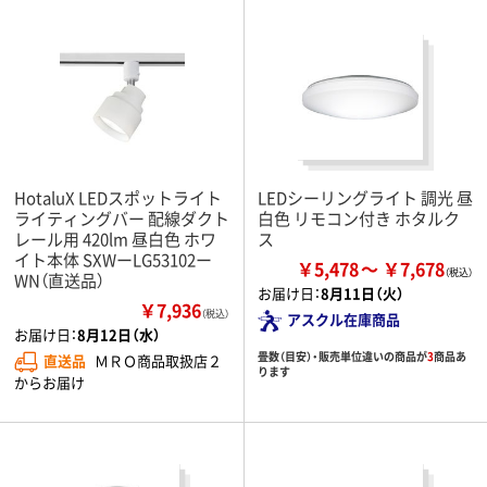
HotaluX LEDスポットライト
LEDシーリングライト 調光 昼
ライティングバー 配線ダクト
白色 リモコン付き ホタルク
レール用 420lm 昼白色 ホワ
ス
イト本体 SXWーLG53102ー
￥5,478
￥7,678
WN（直送品）
お届け日：
8月11日（火）
￥7,936
（税込）
アスクル在庫商品
お届け日：
8月12日（水）
畳数（目安）・販売単位違いの商品が
3
商品あ
直送品
ＭＲＯ商品取扱店２
ります
からお届け