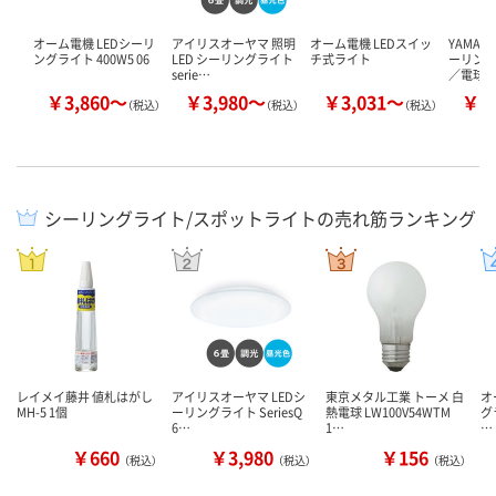
オーム電機 LEDシーリ
アイリスオーヤマ 照明
オーム電機 LEDスイッ
YAMAZ
ングライト 400W5 06
LED シーリングライト
チ式ライト
ーリング
serie…
／電球色
￥3,860～
￥3,980～
￥3,031～
￥1
（税込）
（税込）
（税込）
シーリングライト/スポットライトの売れ筋ランキング
レイメイ藤井 値札はがし
アイリスオーヤマ LEDシ
東京メタル工業 トーメ 白
オ
MH-5 1個
ーリングライト SeriesQ
熱電球 LW100V54WTM
グ
6…
1…
…
￥660
￥3,980
￥156
（税込）
（税込）
（税込）