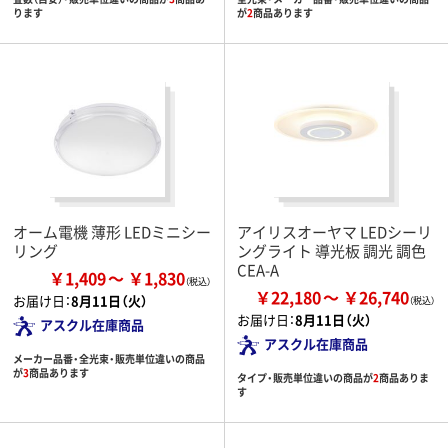
ります
が
2
商品あります
オーム電機 薄形 LEDミニシー
アイリスオーヤマ LEDシーリ
リング
ングライト 導光板 調光 調色
CEA-A
￥1,409
￥1,830
￥22,180
￥26,740
お届け日：
8月11日（火）
お届け日：
8月11日（火）
アスクル在庫商品
アスクル在庫商品
メーカー品番・全光束・販売単位違いの商品
が
3
商品あります
タイプ・販売単位違いの商品が
2
商品ありま
す