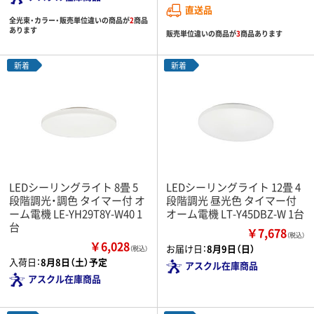
直送品
全光束・カラー・販売単位違いの商品が
2
商品
あります
販売単位違いの商品が
3
商品あります
新着
新着
LEDシーリングライト 8畳 5
LEDシーリングライト 12畳 4
段階調光・調色 タイマー付 オ
段階調光 昼光色 タイマー付
ーム電機 LE-YH29T8Y-W40 1
オーム電機 LT-Y45DBZ-W 1台
台
￥7,678
（税込）
￥6,028
お届け日：
8月9日（日）
（税込）
入荷日：
8月8日（土）予定
アスクル在庫商品
アスクル在庫商品