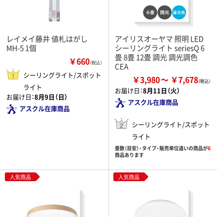
レイメイ藤井 値札はがし
アイリスオーヤマ 照明 LED
MH-5 1個
シーリングライト seriesQ 6
畳 8畳 12畳 調光 調光調色
￥660
（税込）
CEA
シーリングライト/スポット
￥3,980
￥7,678
ライト
お届け日：
8月11日（火）
お届け日：
8月9日（日）
アスクル在庫商品
アスクル在庫商品
シーリングライト/スポット
ライト
畳数（目安）・タイプ・販売単位違いの商品が
6
商品あります
人気商品
人気商品