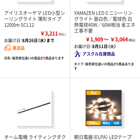
アイリスオーヤマ LED小型シ
YAMAZEN LEDミニシーリン
ーリングライト 薄形タイプ
グライト 昼白色／電球色 白
1200lm SCL12
熱電球40W／60W相当 省エネ
工事不要
￥3,211
（税込）
￥1,909
￥3,064
お届け日：
8月26日（水）まで
お届け日：
8月11日（火）
直送品
アスクル在庫商品
光色・販売単位違いの商品が
3
商品あります
タイプ・販売単位違いの商品が
5
商品ありま
す
オーム電機 ライティングダク
朝日電器（ELPA） LEDテープ