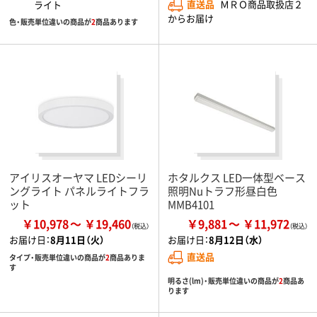
直送品
ＭＲＯ商品取扱店２
ライト
からお届け
色・販売単位違いの商品が
2
商品あります
アイリスオーヤマ LEDシーリ
ホタルクス LED一体型ベース
ングライト パネルライトフラ
照明Nuトラフ形昼白色
ット
MMB4101
￥10,978
￥19,460
￥9,881
￥11,972
お届け日：
8月11日（火）
お届け日：
8月12日（水）
直送品
タイプ・販売単位違いの商品が
2
商品ありま
す
明るさ(lm)・販売単位違いの商品が
2
商品あ
ります