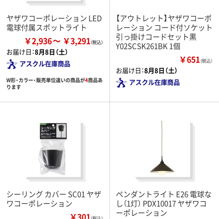
ヤザワコーポレーション LED
【アウトレット】ヤザワコーポ
電球付属スポットライト
レーション コード付ソケット
引っ掛けコードセット黒
￥2,936
￥3,291
Y02SCSK261BK 1個
お届け日：
8月8日（土）
￥651
（税込）
アスクル在庫商品
お届け日：
8月8日（土）
W形・カラー・販売単位違いの商品が
4
商品あ
アスクル在庫商品
ります
シーリング カバー SC01 ヤザ
ペンダントライト E26 電球な
ワコーポレーション
し（1灯） PDX10017 ヤザワコ
ーポレーション
￥301
（税込）