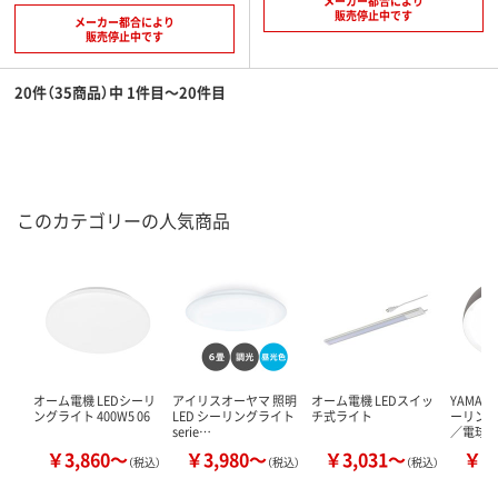
メーカー都合により
販売停止中です
メーカー都合により
販売停止中です
20件（35商品）中 1件目～20件目
このカテゴリーの人気商品
オーム電機 LEDシーリ
アイリスオーヤマ 照明
オーム電機 LEDスイッ
YAMAZ
ングライト 400W5 06
LED シーリングライト
チ式ライト
ーリング
serie…
／電球色
￥3,860～
￥3,980～
￥3,031～
￥1
（税込）
（税込）
（税込）