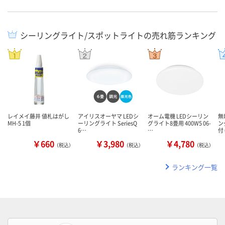
シーリングライト/スポットライトの売れ筋ランキング
レイメイ藤井 値札はがし
アイリスオーヤマ LEDシ
オーム電機 LEDシーリン
無
MH-5 1個
ーリングライト SeriesQ
グライト8畳用 400W5 06-
ン
6…
…
付
￥660
￥3,980
￥4,780
（税込）
（税込）
（税込）
ランキング一覧