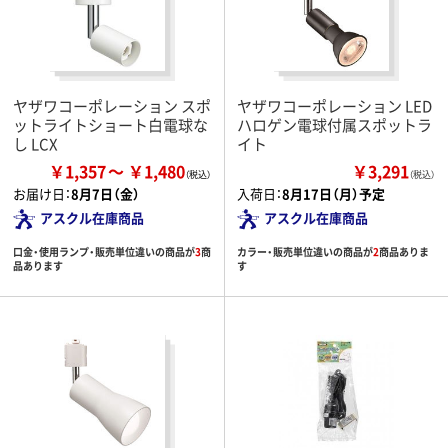
ヤザワコーポレーション スポ
ヤザワコーポレーション LED
ットライトショート白電球な
ハロゲン電球付属スポットラ
し LCX
イト
￥1,357
￥1,480
￥3,291
（税込）
お届け日：
8月7日（金）
入荷日：
8月17日（月）予定
アスクル在庫商品
アスクル在庫商品
口金・使用ランプ・販売単位違いの商品が
3
商
カラー・販売単位違いの商品が
2
商品ありま
品あります
す