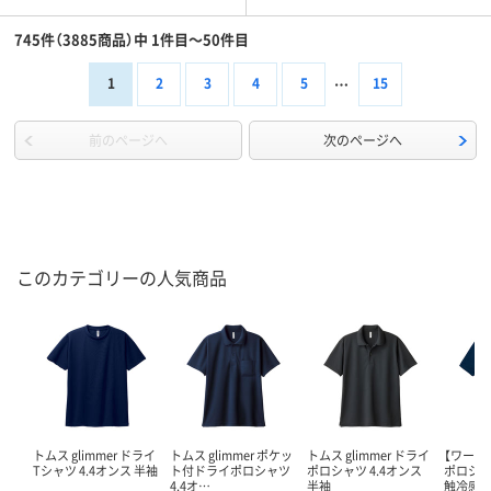
745件（3885商品）中 1件目～50件目
1
2
3
4
5
15
前のページへ
次のページへ
このカテゴリーの人気商品
トムス glimmer ドライ
トムス glimmer ポケッ
トムス glimmer ドライ
【ワーク
Tシャツ 4.4オンス 半袖
ト付ドライポロシャツ
ポロシャツ 4.4オンス
ポロシャ
4.4オ…
半袖
触冷感シ