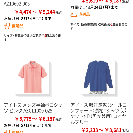
￥5,610
￥6,187
AZ10602-003
お届け日：
8月24日（月）まで
￥4,474
￥5,244
直送品
お届け日：
8月24日（月）まで
サイズ・販売単位違いの商品が
2
商品ありま
直送品
す
サイズ・販売単位違いの商品が
5
商品ありま
す
アイトス メンズ半袖ポロシャ
アイトス 吸汗速乾（クールコ
ツ ピンク AZCL1000-025
ンフォート）長袖Tシャツ（ポ
ケット付）（男女兼用） ロイヤ
￥5,775
￥6,187
ルブルー
お届け日：
8月24日（月）まで
￥2,233
￥3,681
直送品