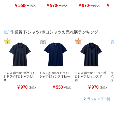
￥550～
￥970～
￥970～
￥1
（税込）
（税込）
（税込）
作業着 T-シャツ/ポロシャツの売れ筋ランキング
トムス glimmer ポケット
トムス glimmer ドライT
トムス glimmer ドライポ
バ
付ドライポロシャツ 4.4
シャツ 4.4オンス 半袖 …
ロシャツ 4.4オンス 半
イエ
オ…
袖…
送
￥970
￥550
￥970
（税込）
（税込）
（税込）
ランキング一覧