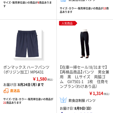
サイズ・販売単位違いの商品が
8
商品ありま
す
サイズ・カラー・販売単位違いの商品が
13
商
品あります
人気商品
ボンマックス ハーフパンツ
【在庫一掃セール！8/31まで】
（ポリジン加工） MP6431
【再検品商品】パンツ 男女兼
用 黒 LLサイズ 両脇ゴ
￥1,580
（税込）
ム GV7501-1 1枚 住商モ
お届け日：
8月24日（月）まで
ンブラン（わけあり品）
直送品
￥1,314
（税込）
サイズ・寸法・カラー・販売単位違いの商品が
飲食店制服 パンツ
21
商品あります
お届け日：
8月9日（日）