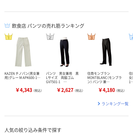
飲食店 パンツの売れ筋ランキング
KAZEN チノパン(男女兼
パンツ 男女兼用 黒
住商モンブラン
住
用)グレー M APK600-1…
Lサイズ 両脇ゴム
MONTBLANC（モンブラ
女
GV7501-1 …
ン） パンツ 兼…
1
￥4,343
￥2,627
￥4,180
（税込）
（税込）
（税込）
ランキング一覧
人気の絞り込み条件で探す