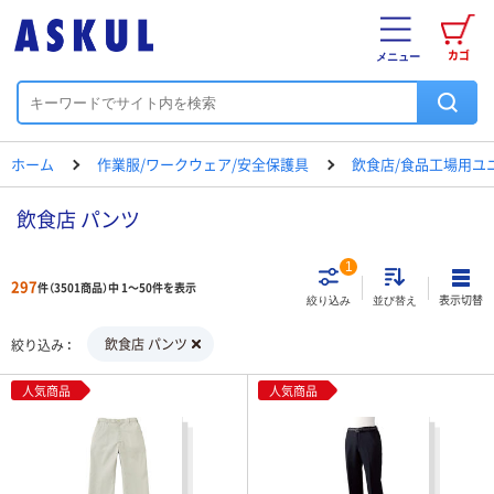
カゴ
メニュー
ホーム
作業服/ワークウェア/安全保護具
飲食店/食品工場用ユ
飲食店 パンツ
1
297
件（3501商品）中 1～50件を表示
表示切替
絞り込み
並び替え
飲食店 パンツ
絞り込み
人気商品
人気商品