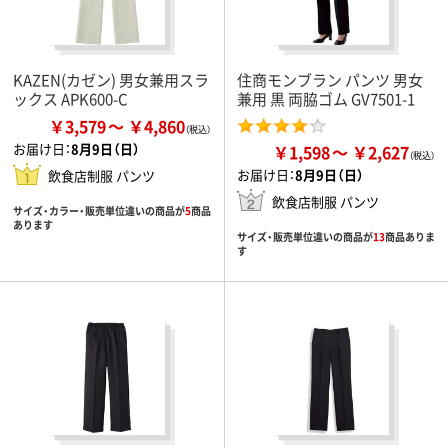
KAZEN(カゼン) 男女兼用スラ
住商モンブラン パンツ 男女
ックス APK600-C
兼用 黒 両脇ゴム GV7501-1
￥3,579
￥4,860
お届け日：
8月9日（日）
￥1,598
￥2,627
お届け日：
8月9日（日）
飲食店制服 パンツ
飲食店制服 パンツ
サイズ・カラー・販売単位違いの商品が
5
商品
あります
サイズ・販売単位違いの商品が
13
商品ありま
す