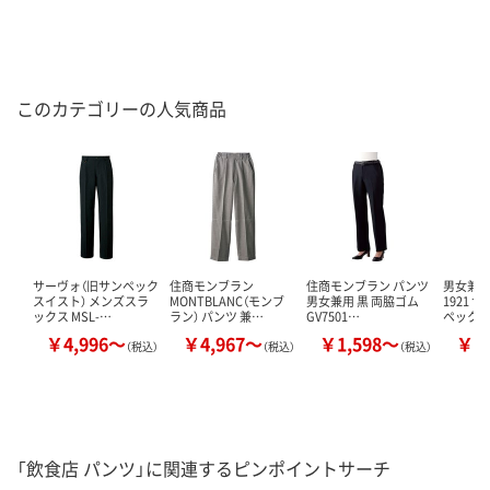
このカテゴリーの人気商品
サーヴォ（旧サンペック
住商モンブラン
住商モンブラン パンツ
男女兼用
スイスト） メンズスラ
MONTBLANC（モンブ
男女兼用 黒 両脇ゴム
1921 
ックス MSL-…
ラン） パンツ 兼…
GV7501…
ペック
￥4,996～
￥4,967～
￥1,598～
￥5
（税込）
（税込）
（税込）
「飲食店 パンツ」に関連するピンポイントサーチ