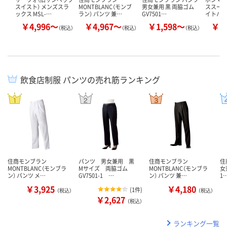
スイスト） メンズスラ
MONTBLANC（モンブ
男女兼用 黒 両脇ゴム
ススー
ックス MSL-…
ラン） パンツ 兼…
GV7501…
イトハ
￥4,996～
￥4,967～
￥1,598～
￥3
（税込）
（税込）
（税込）
飲食店制服 パンツの売れ筋ランキング
住商モンブラン
パンツ 男女兼用 黒
住商モンブラン
住
MONTBLANC（モンブラ
Mサイズ 両脇ゴム
MONTBLANC（モンブラ
女
ン） パンツ メ…
GV7501-1 …
ン） パンツ 兼…
1
￥3,925
￥4,180
(
1件
)
（税込）
（税込）
￥2,627
（税込）
ランキング一覧