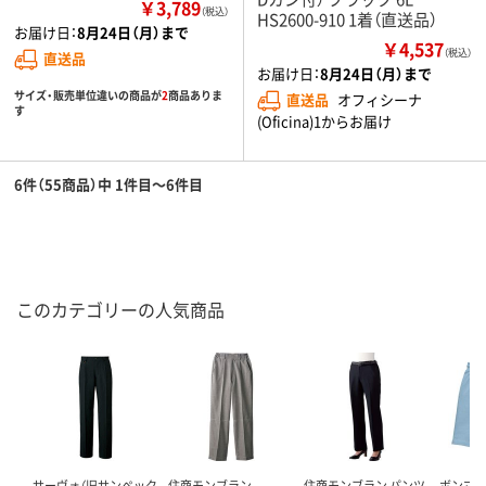
￥3,789
（税込）
HS2600-910 1着（直送品）
お届け日：
8月24日（月）まで
￥4,537
（税込）
直送品
お届け日：
8月24日（月）まで
サイズ・販売単位違いの商品が
2
商品ありま
直送品
オフィシーナ
す
(Oficina)1からお届け
6件（55商品）中 1件目～6件目
このカテゴリーの人気商品
サーヴォ（旧サンペック
住商モンブラン
住商モンブラン パンツ
ボンマック