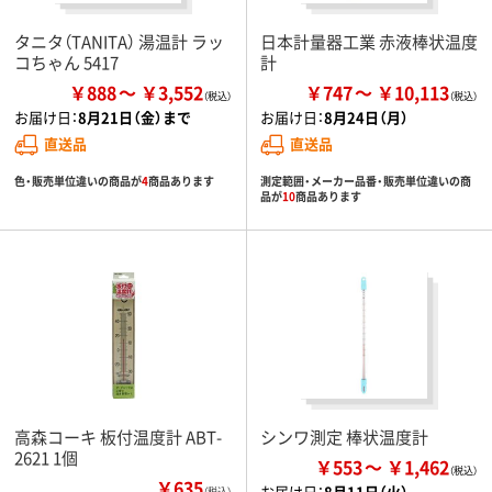
タニタ（TANITA） 湯温計 ラッ
日本計量器工業 赤液棒状温度
コちゃん 5417
計
￥888
￥3,552
￥747
￥10,113
お届け日：
8月21日（金）まで
お届け日：
8月24日（月）
直送品
直送品
色・販売単位違いの商品が
4
商品あります
測定範囲・メーカー品番・販売単位違いの商
品が
10
商品あります
高森コーキ 板付温度計 ABT-
シンワ測定 棒状温度計
2621 1個
￥553
￥1,462
￥635
お届け日：
8月11日（火）
（税込）