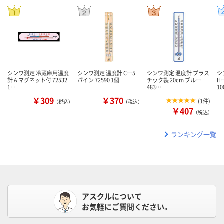
シンワ測定 冷蔵庫用温度
シンワ測定 温度計 Cー5
シンワ測定 温度計 プラス
シ
計 A マグネット付 72532
パイン 72590 1個
チック製 20cm ブルー
H
1…
483…
1
￥309
￥370
(
1件
)
（税込）
（税込）
￥407
（税込）
ランキング一覧
アスクルについて
お気軽にご質問ください。