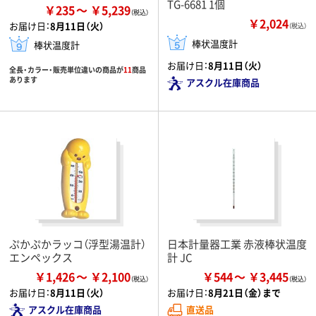
TG-6681 1個
￥235
￥5,239
￥2,024
お届け日：
8月11日（火）
（税込）
棒状温度計
棒状温度計
お届け日：
8月11日（火）
全長・カラー・販売単位違いの商品が
11
商品
あります
アスクル在庫商品
ぷかぷかラッコ（浮型湯温計）
日本計量器工業 赤液棒状温度
エンペックス
計 JC
￥1,426
￥2,100
￥544
￥3,445
お届け日：
8月11日（火）
お届け日：
8月21日（金）まで
アスクル在庫商品
直送品