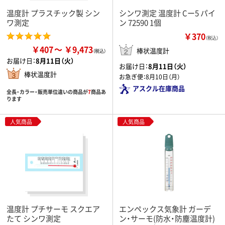
温度計 プラスチック製 シン
シンワ測定 温度計 Cー5 パイ
ワ測定
ン 72590 1個
￥370
（税込）
￥407
￥9,473
棒状温度計
お届け日：
8月11日（火）
お届け日：
8月11日（火）
棒状温度計
お急ぎ便：
8月10日（月）
アスクル在庫商品
全長・カラー・販売単位違いの商品が
7
商品あ
ります
人気商品
人気商品
温度計 プチサーモ スクエア
エンペックス気象計 ガーデ
たて シンワ測定
ン・サーモ(防水・防塵温度計)