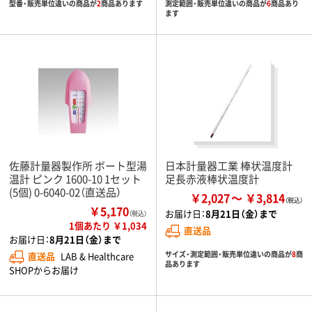
型番・販売単位違いの商品が
2
商品あります
測定範囲・販売単位違いの商品が
6
商品あり
ます
佐藤計量器製作所 ボート型湯
日本計量器工業 棒状温度計
温計 ピンク 1600-10 1セット
足長赤液棒状温度計
(5個) 0-6040-02（直送品）
￥2,027
￥3,814
￥5,170
お届け日：
8月21日（金）まで
（税込）
1個あたり ￥1,034
直送品
お届け日：
8月21日（金）まで
サイズ・測定範囲・販売単位違いの商品が
8
商
直送品
LAB & Healthcare
品あります
SHOPからお届け