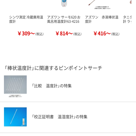
シンワ測定 冷蔵庫用温
アズワン サーモ620 お
アズワン 赤液棒状温
タニタ（T
度計
風呂用温度計63-4216
度計
計 ラッコ
￥309～
￥814～
￥416～
￥
（税込）
（税込）
（税込）
「棒状温度計」に関連するピンポイントサーチ
「比較 温度計」の特集
「校正証明書 温湿度計」の特集