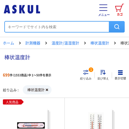
カゴ
メニュー
ホーム
計測機器
温度計/温湿度計
棒状温度計
棒状
棒状温度計
1
699
件（1553商品）中 1～50件を表示
表示切替
絞り込み
並び替え
棒状温度計
絞り込み
人気商品