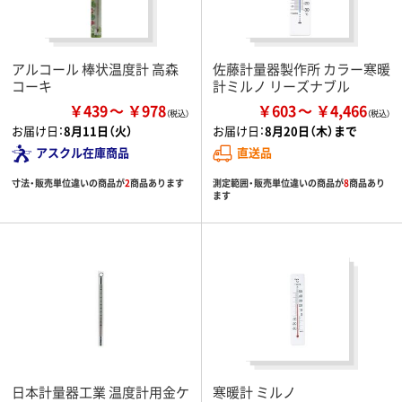
アルコール 棒状温度計 高森
佐藤計量器製作所 カラー寒暖
コーキ
計ミルノ リーズナブル
￥439
￥978
￥603
￥4,466
お届け日：
8月11日（火）
お届け日：
8月20日（木）まで
アスクル在庫商品
直送品
寸法・販売単位違いの商品が
2
商品あります
測定範囲・販売単位違いの商品が
8
商品あり
ます
日本計量器工業 温度計用金ケ
寒暖計 ミルノ