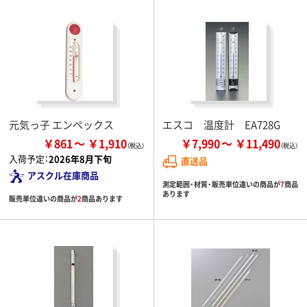
元気っ子 エンペックス
エスコ 温度計 EA728G
￥861
￥1,910
￥7,990
￥11,490
入荷予定：
2026年8月下旬
直送品
アスクル在庫商品
測定範囲・材質・販売単位違いの商品が
7
商品
あります
販売単位違いの商品が
2
商品あります