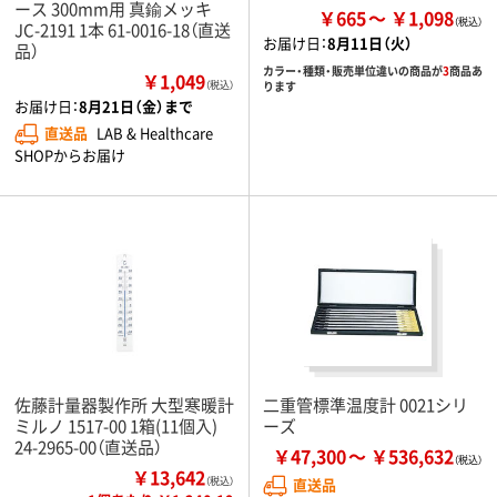
ース 300mm用 真鍮メッキ
￥665
￥1,098
JC-2191 1本 61-0016-18（直送
お届け日：
8月11日（火）
品）
カラー・種類・販売単位違いの商品が
3
商品あ
￥1,049
（税込）
ります
お届け日：
8月21日（金）まで
直送品
LAB & Healthcare
SHOPからお届け
佐藤計量器製作所 大型寒暖計
二重管標準温度計 0021シリ
ミルノ 1517-00 1箱(11個入)
ーズ
24-2965-00（直送品）
￥47,300
￥536,632
￥13,642
（税込）
直送品