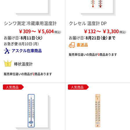
シンワ測定 冷蔵庫用温度計
クレセル 温度計 DP
￥309
￥5,604
￥132
￥3,300
お届け日：
8月11日（火）
お届け日：
8月21日（金）まで
お急ぎ便：
8月10日（月）
直送品
アスクル在庫商品
販売単位違いの商品が
3
商品あります
棒状温度計
販売単位違いの商品が
2
商品あります
人気商品
人気商品