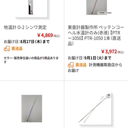
地温計 O-2 シンワ測定
東亜計器製作所 ペッテンコー
ヘル水温計のみ(赤液) 【PTR
￥4,869
（税込）
ー1050】 PTR-1050 1本（直送
お届け日：
8月27日（木）まで
品）
直送品
￥3,972
（税込）
お届け日：
9月1日（火）まで
カラー・販売単位違いの商品が
3
商品ありま
す
直送品
計測機器取扱店から
お届け