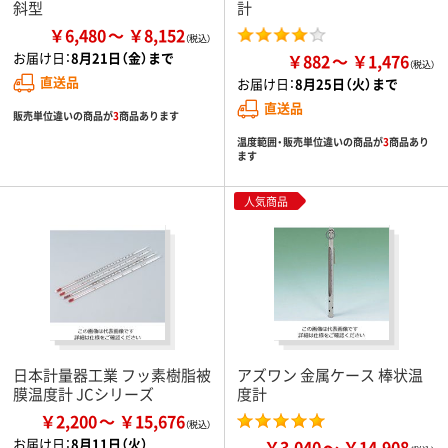
斜型
計
￥6,480
￥8,152
お届け日：
8月21日（金）まで
￥882
￥1,476
直送品
お届け日：
8月25日（火）まで
直送品
販売単位違いの商品が
3
商品あります
温度範囲・販売単位違いの商品が
3
商品あり
ます
人気商品
日本計量器工業 フッ素樹脂被
アズワン 金属ケース 棒状温
膜温度計 JCシリーズ
度計
￥2,200
￥15,676
お届け日：
8月11日（火）
￥3,040
￥14,908