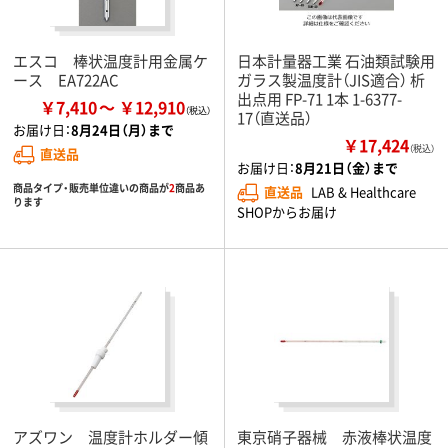
エスコ 棒状温度計用金属ケ
日本計量器工業 石油類試験用
ース EA722AC
ガラス製温度計（JIS適合） 析
出点用 FP-71 1本 1-6377-
￥7,410
￥12,910
17（直送品）
お届け日：
8月24日（月）まで
￥17,424
（税込）
直送品
お届け日：
8月21日（金）まで
商品タイプ・販売単位違いの商品が
2
商品あ
直送品
LAB & Healthcare
ります
SHOPからお届け
アズワン 温度計ホルダー傾
東京硝子器械 赤液棒状温度