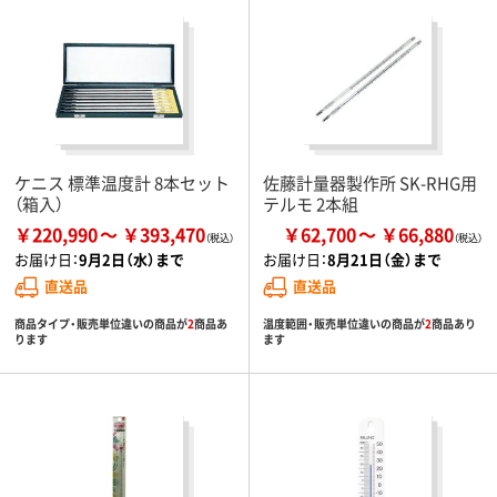
ケニス 標準温度計 8本セット
佐藤計量器製作所 SK-RHG用
（箱入）
テルモ 2本組
￥220,990
￥393,470
￥62,700
￥66,880
お届け日：
9月2日（水）まで
お届け日：
8月21日（金）まで
直送品
直送品
商品タイプ・販売単位違いの商品が
2
商品あ
温度範囲・販売単位違いの商品が
2
商品あり
ります
ます