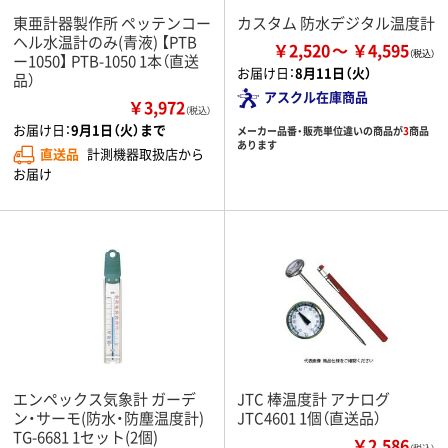
東亜計器製作所 ペッテンコー
カスタム 防水デジタル温度計
ヘル水温計のみ(青液) 【PTB
￥2,520
￥4,595
ー1050】 PTB-1050 1本（直送
お届け日：
8月11日（火）
品）
アスクル在庫商品
￥3,972
（税込）
お届け日：
9月1日（火）まで
メーカー品番・販売単位違いの商品が
3
商品
あります
直送品
計測機器取扱店から
お届け
エンペックス気象計 ガーデ
JTC 棒温度計 アナログ
ン・サーモ(防水・防塵温度計)
JTC4601 1個（直送品）
TG-6681 1セット(2個)
￥2,586