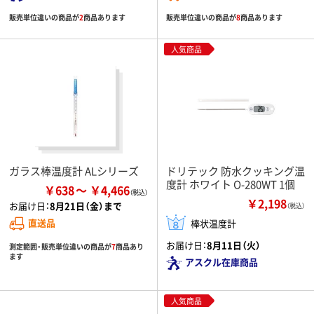
販売単位違いの商品が
2
商品あります
販売単位違いの商品が
8
商品あります
人気商品
ガラス棒温度計 ALシリーズ
ドリテック 防水クッキング温
度計 ホワイト O-280WT 1個
￥638
￥4,466
￥2,198
お届け日：
8月21日（金）まで
（税込）
直送品
棒状温度計
お届け日：
8月11日（火）
測定範囲・販売単位違いの商品が
7
商品あり
ます
アスクル在庫商品
人気商品