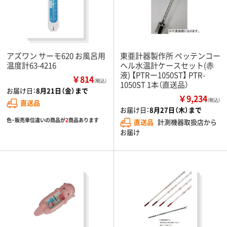
アズワン サーモ620 お風呂用
東亜計器製作所 ペッテンコー
温度計63-4216
ヘル水温計ケースセット(赤
液) 【PTRー1050ST】 PTR-
￥814
（税込）
1050ST 1本（直送品）
お届け日：
8月21日（金）まで
￥9,234
（税込）
直送品
お届け日：
8月27日（木）まで
色・販売単位違いの商品が
2
商品あります
直送品
計測機器取扱店から
お届け