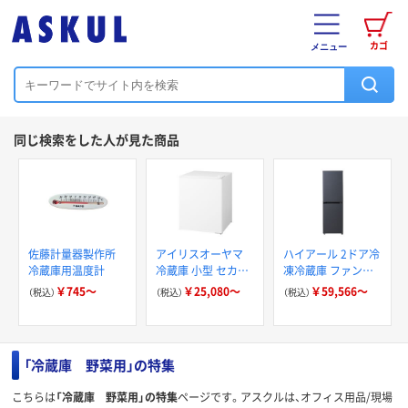
カゴ
メニュー
同じ検索をした人が見た商品
佐藤計量器製作所
アイリスオーヤマ
ハイアール 2ドア冷
冷蔵庫用温度計
冷蔵庫 小型 セカン
凍冷蔵庫 ファン式
ド冷蔵庫 業務用 【右
JR-SY15A
￥745～
￥25,080～
￥59,566～
（税込）
（税込）
（税込）
開き/左開き】1ドア
22L HRSD-2A
「冷蔵庫 野菜用」の特集
こちらは
「冷蔵庫 野菜用」の特集
ページです。アスクルは、オフィス用品/現場