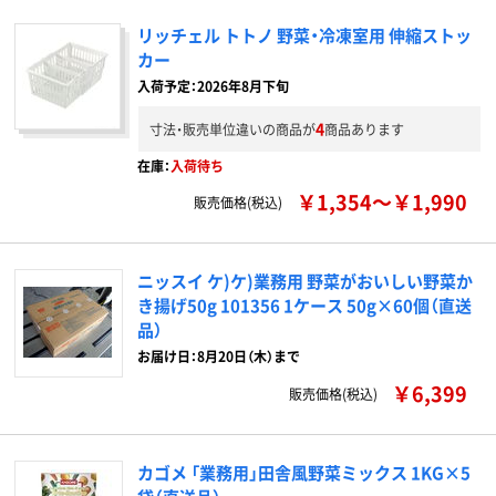
リッチェル トトノ 野菜・冷凍室用 伸縮ストッ
カー
入荷予定：2026年8月下旬
4
寸法・販売単位違いの商品が
商品あります
在庫：
入荷待ち
￥1,354～￥1,990
販売価格(税込)
ニッスイ ケ)ケ)業務用 野菜がおいしい野菜か
き揚げ50g 101356 1ケース 50g×60個（直送
品）
お届け日：8月20日（木）まで
￥6,399
販売価格(税込)
カゴメ 「業務用」田舎風野菜ミックス 1KG×5