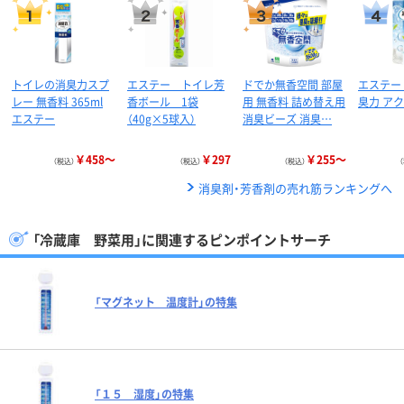
トイレの消臭力スプ
エステー トイレ芳
ドでか無香空間 部屋
エステー
レー 無香料 365ml
香ボール 1袋
用 無香料 詰め替え用
臭力 ア
エステー
（40g×5球入）
消臭ビーズ 消臭…
￥458～
￥297
￥255～
（税込）
（税込）
（税込）
消臭剤・芳香剤の売れ筋ランキングへ
「冷蔵庫 野菜用」に関連するピンポイントサーチ
「マグネット 温度計」の特集
「１５ 湿度」の特集