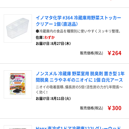
イノマタ化学 #364 冷蔵庫用野菜ストッカー
クリアー 1個（直送品）
●冷蔵庫内の食品を種類別に使いやすくスッキリ整理。
在庫：
わずか
お届け日：8月27日（木）
￥264
販売価格(税込)
ノンスメル 冷蔵庫 野菜室用 脱臭剤 置き型 1年
間脱臭 ニラやネギのニオイに 1個 白元アース
ニオイの吸着面積、備長炭の5倍！活性炭の力が1年間長～
く効く！
お届け日：8月11日（火）
￥300
販売価格(税込)
Hanx 直冷式1ドア冷蔵庫122Lグレーウッド