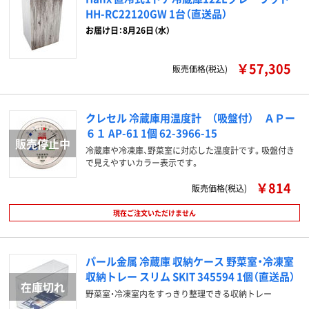
HH-RC22120GW 1台（直送品）
お届け日：8月26日（水）
￥57,305
販売価格(税込)
クレセル 冷蔵庫用温度計 （吸盤付） ＡＰー
６１ AP-61 1個 62-3966-15
冷蔵庫や冷凍庫、野菜室に対応した温度計です。吸盤付き
で見えやすいカラー表示です。
￥814
販売価格(税込)
現在ご注文いただけません
パール金属 冷蔵庫 収納ケース 野菜室・冷凍室
収納トレー スリム SKIT 345594 1個（直送品）
野菜室・冷凍室内をすっきり整理できる収納トレー