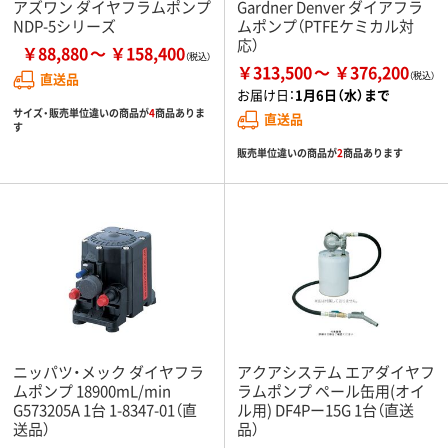
アズワン ダイヤフラムポンプ
Gardner Denver ダイアフラ
NDP-5シリーズ
ムポンプ（PTFEケミカル対
応）
￥88,880
￥158,400
￥313,500
￥376,200
直送品
お届け日：
1月6日（水）まで
サイズ・販売単位違いの商品が
4
商品ありま
直送品
す
販売単位違いの商品が
2
商品あります
ニッパツ・メック ダイヤフラ
アクアシステム エアダイヤフ
ムポンプ 18900mL/min
ラムポンプ ペール缶用(オイ
G573205A 1台 1-8347-01（直
ル用) DF4Pー15G 1台（直送
送品）
品）