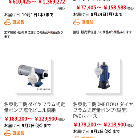
￥610,425
￥1,369,272
￥77,405
￥158,588
お届け日：
8月24日（月）まで
お届け日：
10月1日（木）まで
直送品
直送品
接続・販売単位違いの商品が
5
商品あります
エア接続・販売単位違いの商品が
4
商品あり
ます
名東化工機 ダイヤフラム式定
名東化工機 （MEITOU） ダイヤ
量ポンプ 塩化ビニル樹脂
フラム式定量ポンプ（縦型）
PVC/ホース
￥189,200
￥229,900
￥178,200
￥218,900
お届け日：
9月2日（水）まで
お届け日：
9月2日（水）まで
直送品