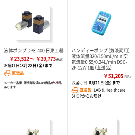
液体ポンプ DPE-400 日東工器
ハンディーポンプ (気液両用)
液体流量320/150mL/min 空
￥23,522
￥29,773
気流量0.55/0.24L/min DSC-
お届け日：
8月28日（金）まで
2F-12W 1個（直送品）
直送品
￥51,205
（税込）
お届け日：
8月21日（金）まで
メーカー品番・販売単位違いの商品が
5
商品
あります
直送品
LAB & Healthcare
SHOPからお届け