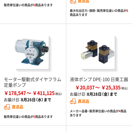
直送品
販売単位違いの商品が
6
商品あります
最大吐出圧力・接続・販売単位違いの商品が
6
商品あります
モーター駆動式ダイヤフラム
液体ポンプ DPE-100 日東工器
定量ポンプ
￥20,037
￥25,335
￥178,547
￥411,125
お届け日：
8月28日（金）まで
お届け日：
8月26日（水）まで
直送品
直送品
メーカー品番・販売単位違いの商品が
4
商品
あります
販売単位違いの商品が
5
商品あります