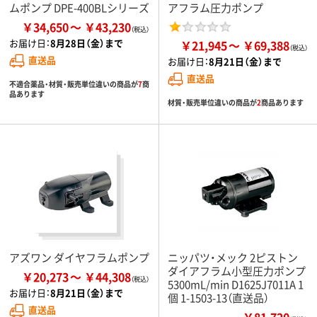
ムポンプ DPE-400BLシリーズ
アフラム圧力ポンプ
￥34,650
￥43,230
お届け日：
8月28日（金）まで
￥21,945
￥69,388
直送品
お届け日：
8月21日（金）まで
直送品
不適合薬品・材質・販売単位違いの商品が
7
商
品あります
材質・販売単位違いの商品が
2
商品あります
アズワン ダイヤフラムポンプ
ニッパツ・メック 2ピストン
ダイアフラム小型圧力ポンプ
￥20,273
￥44,308
5300mL/min D1625J7011A 1
お届け日：
8月21日（金）まで
個 1-1503-13（直送品）
直送品
￥81,720