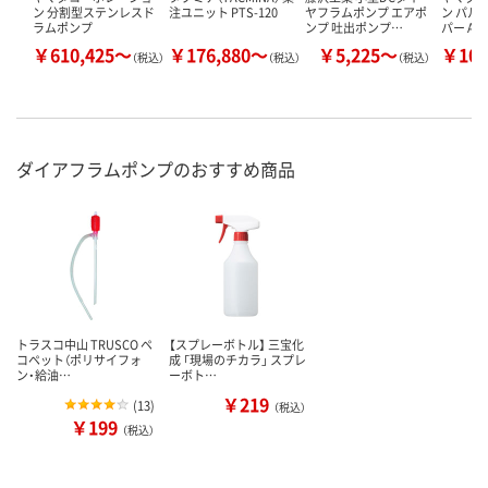
ン 分割型ステンレスド
注ユニット PTS-120
ヤフラムポンプ エアポ
ン パル
ラムポンプ
ンプ 吐出ポンプ…
パー AD
￥610,425～
￥176,880～
￥5,225～
￥101
（税込）
（税込）
（税込）
ダイアフラムポンプのおすすめ商品
トラスコ中山 TRUSCO ペ
【スプレーボトル】 三宝化
コペット（ポリサイフォ
成 「現場のチカラ」 スプレ
ン・給油…
ーボト…
￥219
(
13
)
（税込）
￥199
（税込）