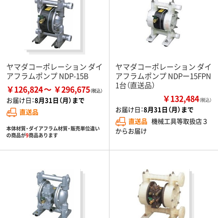
ヤマダコーポレーション ダイ
ヤマダコーポレーション ダイ
アフラムポンプ NDP-15B
アフラムポンプ NDPー15FPN
1台（直送品）
￥126,824
￥296,675
￥132,484
お届け日：
8月31日（月）まで
（税込）
お届け日：
8月31日（月）まで
直送品
直送品
機械工具等取扱店３
本体材質・ダイアフラム材質・販売単位違い
からお届け
の商品が
9
商品あります