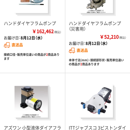
ハンドダイヤフラムポンプ
ハンドダイヤフラムポンプ
（災害用）
￥162,462
（税込）
￥52,210
お届け日：
8月12日（水）
（税込）
お届け日：
8月12日（水）
直送品
直送品
接続口径・販売単位違いの商品が
2
商品あり
ます
本体寸法(mm)・接続部形状・販売単位違い
の商品が
2
商品あります
アズワン 小型液体ダイアフラ
ITTジャブスコ 3ピストンダイ