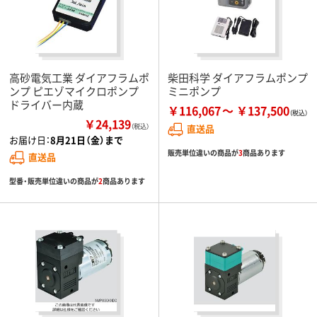
高砂電気工業 ダイアフラムポ
柴田科学 ダイアフラムポンプ
ンプ ピエゾマイクロポンプ
ミニポンプ
ドライバー内蔵
￥116,067
￥137,500
￥24,139
（税込）
直送品
お届け日：
8月21日（金）まで
販売単位違いの商品が
3
商品あります
直送品
型番・販売単位違いの商品が
2
商品あります