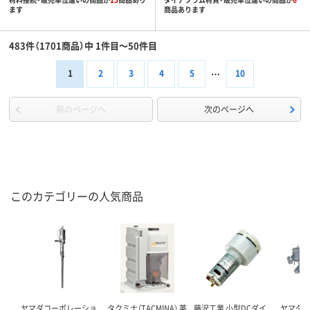
ます
商品あります
483件（1701商品）中 1件目～50件目
1
2
3
4
5
10
前のページへ
次のページへ
このカテゴリーの人気商品
ヤマダコーポレーショ
タクミナ（TACMINA） 薬
藤沢工業 小型DCダイ
ヤマダ