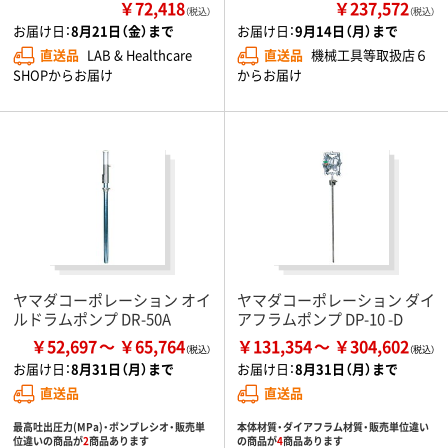
￥72,418
￥237,572
（税込）
（税込）
お届け日：
8月21日（金）まで
お届け日：
9月14日（月）まで
直送品
LAB & Healthcare
直送品
機械工具等取扱店６
SHOPからお届け
からお届け
ヤマダコーポレーション オイ
ヤマダコーポレーション ダイ
ルドラムポンプ DR-50A
アフラムポンプ DP-10 -D
￥52,697
￥65,764
￥131,354
￥304,602
お届け日：
8月31日（月）まで
お届け日：
8月31日（月）まで
直送品
直送品
最高吐出圧力(MPa)・ポンプレシオ・販売単
本体材質・ダイアフラム材質・販売単位違い
位違いの商品が
2
商品あります
の商品が
4
商品あります