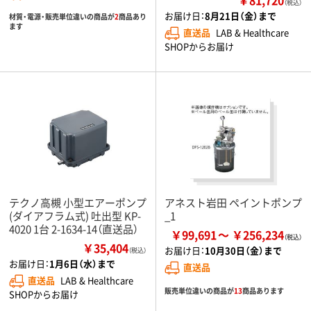
（税込）
お届け日：
8月21日（金）まで
材質・電源・販売単位違いの商品が
2
商品あり
ます
直送品
LAB & Healthcare
SHOPからお届け
テクノ高槻 小型エアーポンプ
アネスト岩田 ペイントポンプ
(ダイアフラム式) 吐出型 KP-
_1
4020 1台 2-1634-14（直送品）
￥99,691
￥256,234
￥35,404
お届け日：
10月30日（金）まで
（税込）
お届け日：
1月6日（水）まで
直送品
直送品
LAB & Healthcare
販売単位違いの商品が
13
商品あります
SHOPからお届け