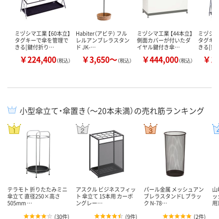
ミヅシマ工業 【60本立】
Habiter（アビテ） フル
ミヅシマ工業 【44本立】
ミヅシマ
タグキーで傘を管理で
レルアンブレラスタン
側面カバーが付いたダ
タグキ
きる[鍵付折り…
ド JK-…
イヤル鍵付き傘…
きる[鍵
￥224,400
￥3,650～
￥444,000
￥12
（税込）
（税込）
（税込）
小型傘立て・傘置き（～20本未満）の売れ筋ランキング
テラモト 折りたたみミニ
アスクル ビジネスフィッ
パール金属 メッシュアン
山
傘立て 直径250×高さ
ト 傘立て 15本用 カーボ
ブレラスタンドL ブラッ
ッ
505mm …
ングレー…
ク N-78…
用
(
30件
)
(
9件
)
(
2件
)