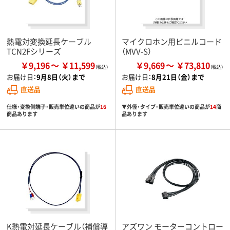
熱電対変換延長ケーブル
マイクロホン用ビニルコード
TCN2Fシリーズ
（MVV-S）
￥9,196
￥11,599
￥9,669
￥73,810
お届け日：
9月8日（火）まで
お届け日：
8月21日（金）まで
直送品
直送品
仕様・変換側端子・販売単位違いの商品が
16
▼外径・タイプ・販売単位違いの商品が
14
商
商品あります
品あります
K熱電対延長ケーブル（補償導
アズワン モーターコントロー