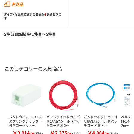
直送品
タイプ・販売単位違いの商品が
2
商品ありま
す
5件（38商品）中 1件目～5件目
このカテゴリーの人気商品
パンドウイット CAT5E
パンドウイット カテゴ
パンドウイット カテゴ
ベルデン 
スプリングシャッター
リ6A細径シールドパッ
リ6A細径シールドパッ
FIX2464
付きローゼット…
チコード 赤 S…
チコード 青 S…
2m…
￥3,014～
￥2,375～
￥4,084～
￥
（税込）
（税込）
（税込）