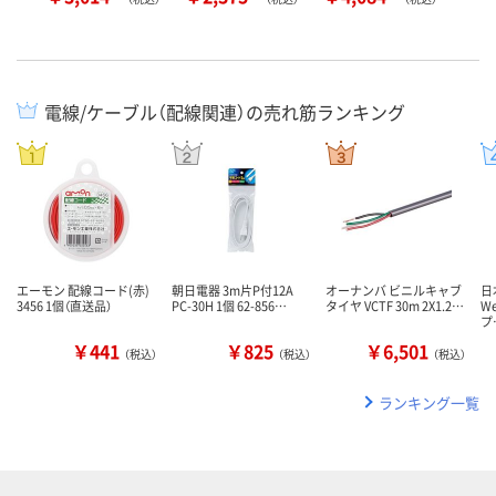
電線/ケーブル（配線関連）の売れ筋ランキング
エーモン 配線コード(赤)
朝日電器 3m片P付12A
オーナンバ ビニルキャブ
日
3456 1個（直送品）
PC-30H 1個 62-856…
タイヤ VCTF 30m 2X1.2…
We
プ
￥441
￥825
￥6,501
（税込）
（税込）
（税込）
ランキング一覧