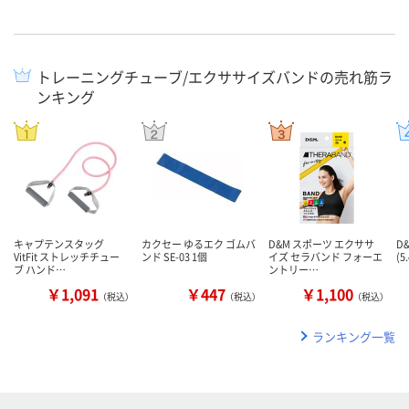
トレーニングチューブ/エクササイズバンドの売れ筋ラ
ンキング
キャプテンスタッグ
カクセー ゆるエク ゴムバ
D&M スポーツ エクササ
D
VitFit ストレッチチュー
ンド SE-03 1個
イズ セラバンド フォーエ
(5
ブ ハンド…
ントリー…
￥1,091
￥447
￥1,100
（税込）
（税込）
（税込）
ランキング一覧