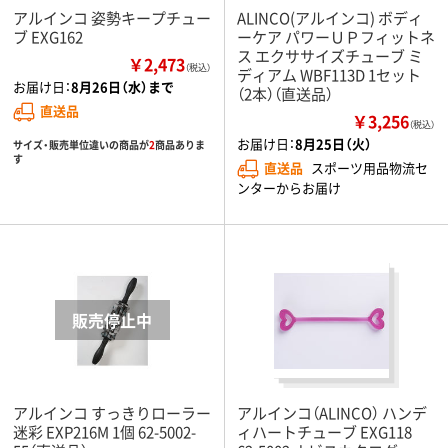
アルインコ 姿勢キープチュー
ALINCO(アルインコ) ボディ
ブ EXG162
ーケア パワーＵＰフィットネ
ス エクササイズチューブ ミ
￥2,473
（税込）
ディアム WBF113D 1セット
お届け日：
8月26日（水）まで
（2本）（直送品）
直送品
￥3,256
（税込）
お届け日：
8月25日（火）
サイズ・販売単位違いの商品が
2
商品ありま
す
直送品
スポーツ用品物流セ
ンターからお届け
アルインコ すっきりローラー
アルインコ（ALINCO） ハンデ
迷彩 EXP216M 1個 62-5002-
ィハートチューブ EXG118