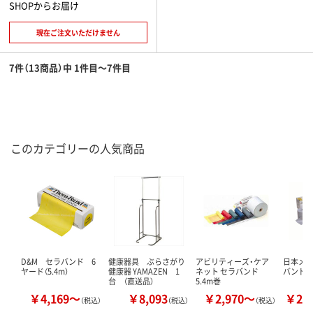
SHOPからお届け
現在ご注文いただけません
7件（13商品）中 1件目～7件目
このカテゴリーの人気商品
D&M セラバンド 6
健康器具 ぶらさがり
アビリティーズ・ケア
日本メデ
ヤード（5.4m）
健康器 YAMAZEN 1
ネット セラバンド
バンド（
台 （直送品）
5.4m巻
￥4,169～
￥8,093
￥2,970～
￥25
（税込）
（税込）
（税込）