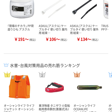
「現場のチカラ」 PP荷
ASKUL(アスクル) ケー
ASKUL(アスクル) ケー
TRUS
造りひも アスクル
ブルタイ 使い切り 屋内
ブルタイ 使い切り 屋外
PPテー
用 結束…
用 結束…
￥191～
￥106～
￥134～
￥
（税込）
（税込）
（税込）
水害・台風対策用品の売れ筋ランキング
オーシャンライフ ライフ
東洋物産 タニザワ 小型船
オーシャンライフ
オ
ジャケット オーシャンC-
舶用救命胴衣(膨脹式)BJ
OCEANLIFE
OC