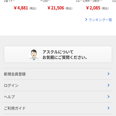
2型 TY…
ー250…
LG―1/WR―1用ボ…
L
￥4,881
￥21,506
￥2,085
（税込）
（税込）
（税込）
ランキング一覧
アスクルについて
お気軽にご質問ください。
新規会員登録
ログイン
ヘルプ
ご利用ガイド