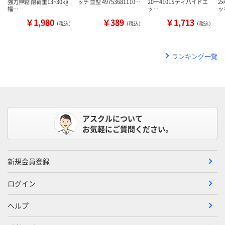
強力伸縮 耐荷重13~30kg
ッチ 並型 49753681110…
20ー410LSディバイドエ
2
幅…
ッ…
ッ
￥1,980
￥389
￥1,713
（税込）
（税込）
（税込）
ランキング一覧
アスクルについて
お気軽にご質問ください。
新規会員登録
ログイン
ヘルプ