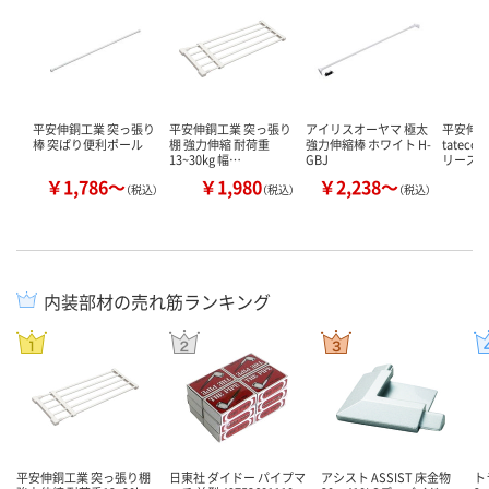
平安伸銅工業 突っ張り
平安伸銅工業 突っ張り
アイリスオーヤマ 極太
平安伸
棒 突ぱり便利ポール
棚 強力伸縮 耐荷重
強力伸縮棒 ホワイト H-
tatec
13~30kg 幅…
GBJ
リーズ
￥1,786～
￥1,980
￥2,238～
￥
（税込）
（税込）
（税込）
内装部材の売れ筋ランキング
平安伸銅工業 突っ張り棚
日東社 ダイドー パイプマ
アシスト ASSIST 床金物
ト