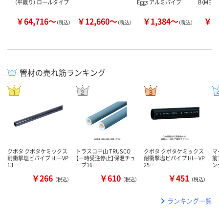
（平織り） ロールタイプ
Eggs アルミパイプ
B（MED）
￥64,716～
￥12,660～
￥1,384～
￥2
（税込）
（税込）
（税込）
管材の売れ筋ランキング
クボタ クボタケミックス
トラスコ中山 TRUSCO
クボタ クボタケミックス
マ
耐衝撃塩ビパイプ HIーVP
【一時受注停止】保温チュ
耐衝撃塩ビパイプ HIーVP
筋
13…
ーブ16…
25…
ン
￥266
￥610
￥451
（税込）
（税込）
（税込）
ランキング一覧