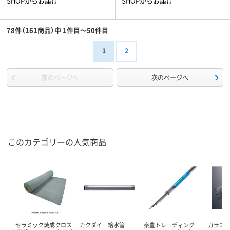
SHOPからお届け
SHOPからお届け
78件（161商品）中 1件目～50件目
1
2
前のページへ
次のページへ
このカテゴリーの人気商品
セラミック焼成クロス
カクダイ 給水管
泰豊トレーディング
ガラス管