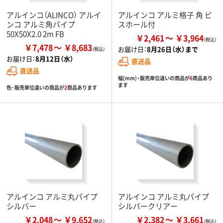
アルインコ（ALINCO） アルイ
アルインコ アルミ格子 角 ビ
ンコ アルミ角パイプ
スホール付
50X50X2.0 2m FB
￥2,461
￥3,964
￥7,478
￥8,683
お届け日：
8月26日（水）まで
お届け日：
8月12日（水）
直送品
直送品
幅(mm)・販売単位違いの商品が
6
商品あり
ます
色・販売単位違いの商品が
2
商品あります
アルインコ アルミ丸パイプ
アルインコ アルミ丸パイプ
シルバー
シルバークリアー
￥2,048
￥9,652
￥2,382
￥3,661