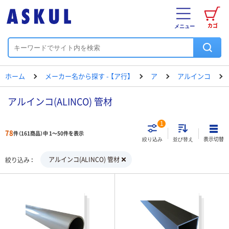
カゴ
メニュー
ホーム
メーカー名から探す - 【ア行】
ア
アルインコ
アルインコ(ALINCO) 管材
1
78
件（161商品）中 1～50件を表示
表示切替
絞り込み
並び替え
アルインコ(ALINCO) 管材
絞り込み