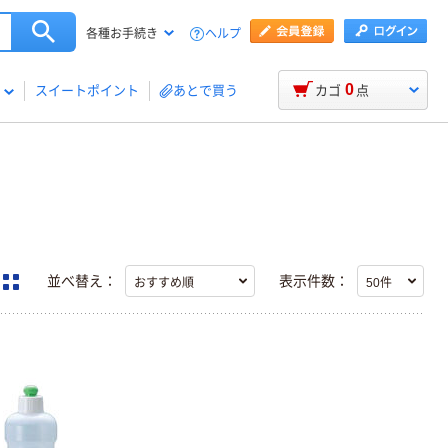
ヘルプ
各種お手続き
0
スイートポイント
あとで買う
カゴ
点
並べ替え：
表示件数：