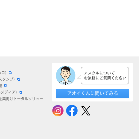
ハコ）
スタンプ）
場
bメディア）
アオイくんに聞いてみる
企業向けトータルソリュー