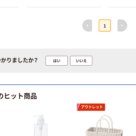
前へ
次へ
1
本気プライス
オリジナル
蛍光オプテック
【アスクル限定】
ス1(アスクル限
ファーストレイ
定モデル) 蛍光
ト ニトリルグ
ペン ゼブラ
ローブ ホワイ
つかりましたか？
はい
いいえ
￥52~
￥698~
（税込）
（税込）
ト 粉なし（パ
ウダーフリー）
本気プライス
本気プライス
嬬恋銘水 ナチュ
ペーパータオル
ラルミネラルウ
小判・シングル
 のヒット商品
ォーター 500ml
再生紙 200枚
キャップシール
FSC認証紙 アス
￥1,037~
￥143~
アウトレット
（税込）
付き／2Lラベル
クルオリジナル
（税込）
レス 10本
本気プライス
オリジナル
ティッシュペー