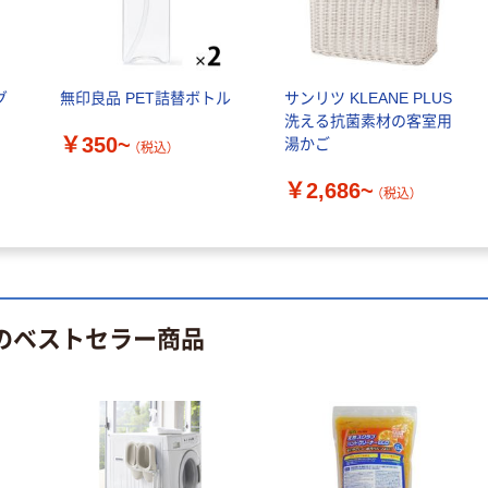
スズラン 酒精綿
パー ボックス
G バルクタイプ
モカ 200組 5個
指定医薬部外品
アスクル オリジ
￥428~
（税込）
ナルティッシュ
￥140~
（税込）
グ
無印良品 PET詰替ボトル
サンリツ KLEANE PLUS
PEFC認証
洗える抗菌素材の客室用
オリジナル
￥350~
人気商品
湯かご
（税込）
【アスクル限定】
サントリー 天然
ファーストレイ
￥2,686~
水 ミネラルウォ
（税込）
ト ニトリルグ
ーター ペットボ
ローブ ブル
￥698~
（税込）
トル
ー 粉なし（パ
￥686~
（税込）
ウダーフリー）
オリジナル
本気プライス
アスクル 検査用
 のベストセラー商品
ファーストレイ
ディスポパンツ
ト ホワイト紙コ
￥96~
（税込）
ップ
￥374~
（税込）