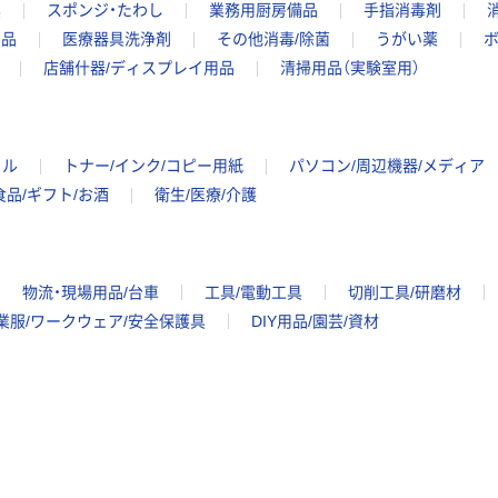
具
スポンジ・たわし
業務用厨房備品
手指消毒剤
用品
医療器具洗浄剤
その他消毒/除菌
うがい薬
ボ
店舗什器/ディスプレイ用品
清掃用品（実験室用）
イル
トナー/インク/コピー用紙
パソコン/周辺機器/メディア
食品/ギフト/お酒
衛生/医療/介護
物流・現場用品/台車
工具/電動工具
切削工具/研磨材
業服/ワークウェア/安全保護具
DIY用品/園芸/資材