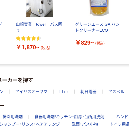
プ
山崎実業 tower バス回
グリーンエース GA ハン
り
ドクリーナーECO
￥829~
（税込）
￥1,870~
（税込）
メーカーを探す
ン
アイリスオーヤマ
I-Lex
朝日電器
アスベル
ー
掃除用洗剤
食器用洗剤/キッチン・厨房・台所用洗剤
ハンド
シャンプー・リンス・ヘアアレンジ
洗面・バス小物
トイレ用