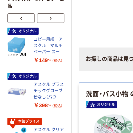
品
オリジナル
オリジナル
コピー用紙 ア
コピー用紙 マ
スクル マルチ
ルチペーパー
ペーパー スーパ
スーパーエコノ
ーホワイト+
ミー+
お探しの商品は見
￥149~
￥149~
（税込）
（税込）
オリジナル
本気プライス
アスクル プラス
トイレットペー
チックグローブ
パー ダブル60
洗面・バス小物
粉なし（パウダ
ｍ 再生紙
ーフリー）
100% 6ロール
￥398~
￥460~
オリジナル
（税込）
（税込）
リサイクル100
芯あり FSC認
証
本気プライス
本気プライス
アスクル クリア
アスクル 耳にや