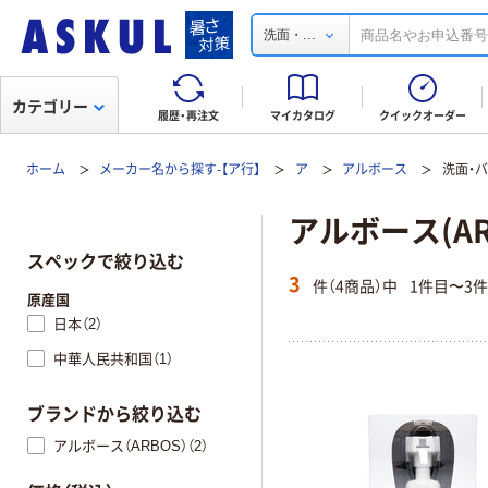
...
洗面・
カテゴリー
履歴・再注文
マイカタログ
クイックオーダー
ホーム
メーカー名から探す-【ア行】
ア
アルボース
洗面・
アルボース(AR
スペックで絞り込む
3
件（4商品）中
1件目〜3
原産国
日本（2）
中華人民共和国（1）
ブランドから絞り込む
アルボース（ARBOS）（2）