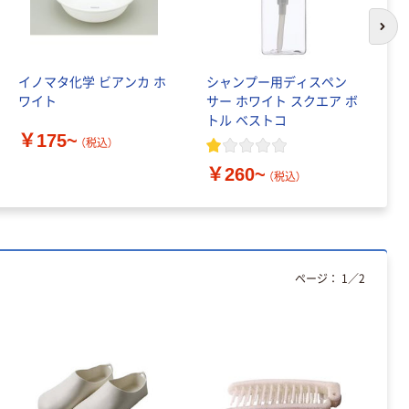
ーホルダー A4
スタンダード
次の
￥126~
（税込）
イノマタ化学 ビアンカ ホ
シャンプー用ディスペン
マ
ワイト
サー ホワイト スクエア ボ
グ
本気プライス
トル ベストコ
キ
ティッシュペー
￥175~
（税込）
パー ボックス
150組 5箱入 ア
￥260~
￥
（税込）
スクル スマート
￥328~
（税込）
コンパクト ビ
ビッド PEFC認
証
本気プライス
ペーパータオル
ページ：
1
／
2
中判 再生紙
100％ 200枚
FSC認証 シング
￥149~
（税込）
ル 大王製紙共同
企画 オリジナル