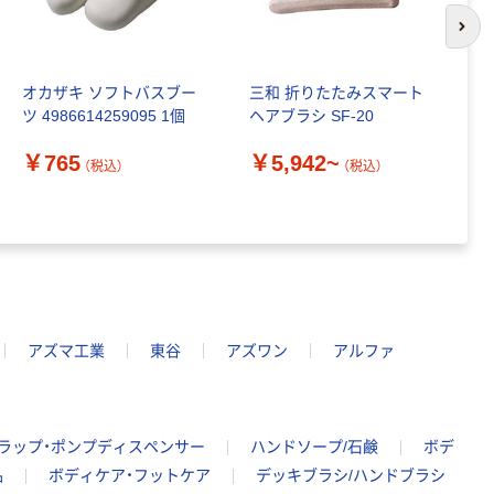
次の
オカザキ ソフトバスブー
三和 折りたたみスマート
エ
ツ 4986614259095 1個
ヘアブラシ SF-20
ト
￥765
￥5,942~
（税込）
（税込）
￥
アズマ工業
東谷
アズワン
アルファ
ラップ・ポンプディスペンサー
ハンドソープ/石鹸
ボデ
品
ボディケア・フットケア
デッキブラシ/ハンドブラシ