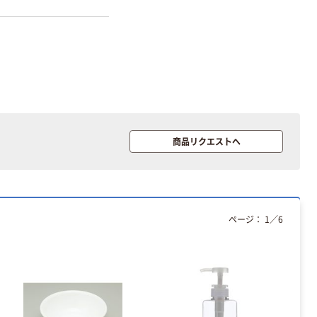
本気プライス
オリジナル
アスクル トイ
コピー用紙 ア
レのおそうじシ
スクル マルチ
ート 大王製紙
ペーパー スーパ
共同企画 トイ
ーホワイト+
商品リクエストへ
￥330~
￥149~
（税込）
（税込）
レクリーナー
トイレシート
オリジナル
本気プライス
オリジナル
【ガムテープ】ア
アスクル プラス
スクル 現場のチ
チックグローブ
ページ：
1
／
6
カラ 厚さ
粉なし（パウダ
0.22mm 布テー
ーフリー）
￥145~
￥398~
（税込）
（税込）
プ
本気プライス
アスクル クリア