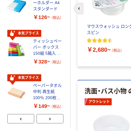
ーホルダー A4
さしい やわらか
スタンダード
いマスク
前のスライドへ
￥126~
￥458~
（税込）
（税込）
マウスウォッシュ ロン
スピン
本気プライス
本気プライス
ティッシュペー
トイレットペー
パー ボックス
パー シングル
￥2,680~
（税込）
150組 5箱入 ア
120ｍ 再生紙
スクル スマート
100% 6ロール
￥328~
￥470~
（税込）
（税込）
コンパクト ビ
リサイクル100
ビッド PEFC認
芯あり FSC認
証
証
本気プライス
期間限定価格
ペーパータオル
アスクル プラ
洗面・バス小物
中判 再生紙
スチックグロー
100％ 200枚
ブ 薄手 粉な
アウトレット
FSC認証 シング
し（パウダーフ
￥149~
￥298~
（税込）
（税込）
ル 大王製紙共同
リー）
企画 オリジナル