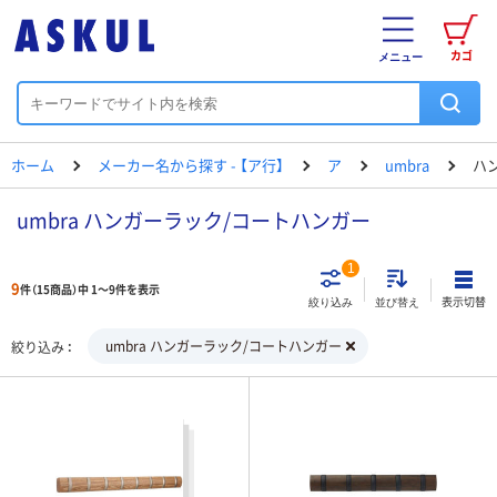
カゴ
メニュー
ホーム
メーカー名から探す - 【ア行】
ア
umbra
ハ
umbra ハンガーラック/コートハンガー
1
9
件（15商品）中 1～9件を表示
表示切替
絞り込み
並び替え
umbra ハンガーラック/コートハンガー
絞り込み