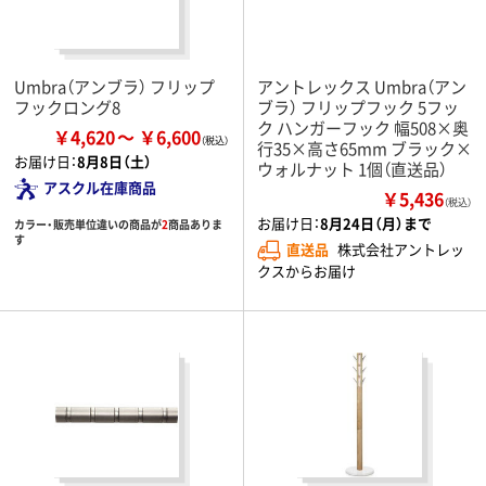
Umbra（アンブラ） フリップ
アントレックス Umbra（アン
フックロング8
ブラ） フリップフック 5フッ
ク ハンガーフック 幅508×奥
￥4,620
￥6,600
行35×高さ65mm ブラック×
お届け日：
8月8日（土）
ウォルナット 1個（直送品）
アスクル在庫商品
￥5,436
（税込）
お届け日：
8月24日（月）まで
カラー・販売単位違いの商品が
2
商品ありま
す
直送品
株式会社アントレッ
クスからお届け