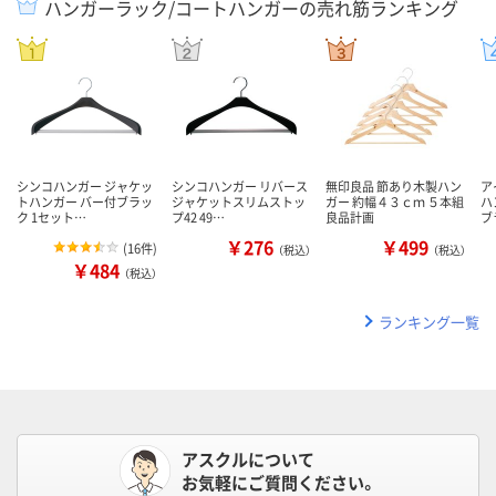
ハンガーラック/コートハンガーの売れ筋ランキング
シンコハンガー ジャケッ
シンコハンガー リバース
無印良品 節あり木製ハン
ア
トハンガー バー付ブラッ
ジャケットスリムストッ
ガー 約幅４３ｃｍ ５本組
ハ
ク 1セット…
プ42 49…
良品計画
ブ
￥276
￥499
(
16件
)
（税込）
（税込）
￥484
（税込）
ランキング一覧
アスクルについて
お気軽にご質問ください。