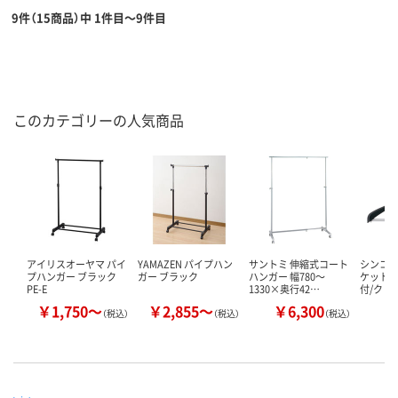
9件（15商品）中 1件目～9件目
このカテゴリーの人気商品
アイリスオーヤマ パイ
YAMAZEN パイプハン
サントミ 伸縮式コート
シンコ
プハンガー ブラック
ガー ブラック
ハンガー 幅780～
ケットハ
PE-E
1330×奥行42…
付/クリ
￥1,750～
￥2,855～
￥6,300
￥
（税込）
（税込）
（税込）