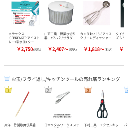
メテックス
山研工業 野菜水切り
カンダ kan 18-8アイス
タイガー
ICEBREAKER アイスト
器 バリバリサラダ
クリームディッシャー
ズ シリ
レー（製氷皿） ク…
￥2,750
￥2,407～
￥1,818～
￥1
（税込）
（税込）
（税込）
お玉/フライ返し/キッチンツールの売れ筋ランキング
萬洋 竹製歌舞伎菜箸
日本メタルワークス ステ
下村工業 エクセルキッ
パ