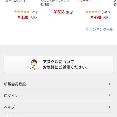
33cm ASI22033
ンレス万能トング ミニ
チンバサミ
ア
61-851…
49
￥318
(
2件
)
(
64件
)
（税込）
￥130
￥498
（税込）
（税込）
ランキング一覧
アスクルについて
お気軽にご質問ください。
新規会員登録
ログイン
ヘルプ