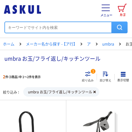
カゴ
メニュー
ホーム
メーカー名から探す - 【ア行】
ア
umbra
お
umbra お玉/フライ返し/キッチンツール
1
2
件（3商品）中 1～2件を表示
表示切替
絞り込み
並び替え
umbra お玉/フライ返し/キッチンツール
絞り込み