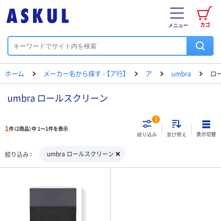
カゴ
メニュー
ホーム
メーカー名から探す - 【ア行】
ア
umbra
ロ
umbra ロールスクリーン
1
1
件（2商品）中 1～1件を表示
表示切替
絞り込み
並び替え
umbra ロールスクリーン
絞り込み