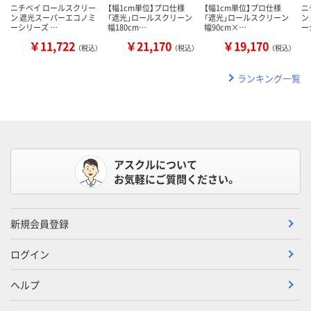
ニチベイ ロールスクリー
【幅1cm単位】プロ仕様
【幅1cm単位】プロ仕様
ニ
ン 遮光スーパーエコノミ
「遮光」ロールスクリーン
「遮光」ロールスクリーン
ン
ーシリーズ …
幅180cm…
幅90cm×…
ー
￥11,722
￥21,170
￥19,170
（税込）
（税込）
（税込）
ランキング一覧
アスクルについて
お気軽にご質問ください。
新規会員登録
ログイン
ヘルプ