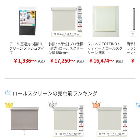
アール 窓遮光・遮熱ス
【幅1cm単位】プロ仕様
フルネス TOTTINOト
簡単目隠
クリーン メッシュタイ
「遮光」ロールスクリー
ッティーノ ロールスク
ラック
プ
ン幅180cm…
リーン 無地…
ーン＜フ
￥1,936～
￥17,250～
￥16,474～
￥6
（税込）
（税込）
（税込）
ロールスクリーンの売れ筋ランキング