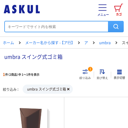
カゴ
メニュー
ホーム
メーカー名から探す - 【ア行】
ア
umbra
ス
umbra スイング式ゴミ箱
1
1
件（2商品）中 1～1件を表示
表示切替
絞り込み
並び替え
umbra スイング式ゴミ箱
絞り込み