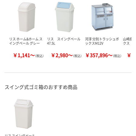
リス ホーム&ホーム ス
リス スイングペール
河淳 分別トラッシュボ
山崎産業
イングペール グレー
47.5L
ックスM12V
クス
￥1,141～
￥2,980～
￥357,896～
￥6
（税込）
（税込）
（税込）
スイング式ゴミ箱のおすすめ商品
リス スイングペール