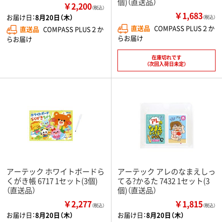
個)（直送品）
￥2,200
（税込）
￥1,683
お届け日：
8月20日（木）
（税込）
直送品
COMPASS PLUS２か
直送品
COMPASS PLUS２か
らお届け
らお届け
在庫切れです
（次回入荷日未定）
アーテック ホワイトボードら
アーテック アレのなまえしっ
くがき帳 6717 1セット(3個)
てる?かるた 7432 1セット(3
（直送品）
個)（直送品）
￥2,277
￥1,815
（税込）
（税込）
お届け日：
8月20日（木）
お届け日：
8月20日（木）