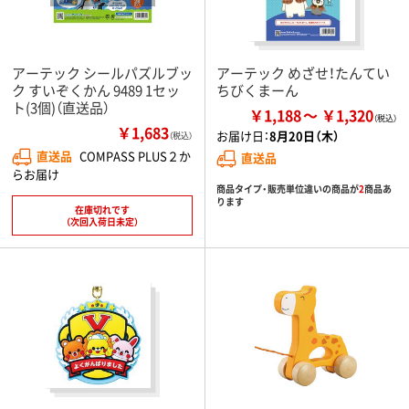
アーテック シールパズルブッ
アーテック めざせ！たんてい
ク すいぞくかん 9489 1セッ
ちびくまーん
ト(3個)（直送品）
￥1,188
￥1,320
￥1,683
お届け日：
8月20日（木）
（税込）
直送品
COMPASS PLUS２か
直送品
らお届け
商品タイプ・販売単位違いの商品が
2
商品あ
ります
在庫切れです
（次回入荷日未定）