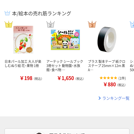
本/絵本の売れ筋ランキング
日本パール加工 大人が楽
アーテック シールブック
プラス 製本テープ 紙クロ
シ
しむぬり絵 花・果物 1冊
3冊セット 動物園・水族
ステープ 25mm×12m 黒
ぬ
館・食べ物 …
A…
5
￥198
￥1,650
(
1件
)
（税込）
（税込）
￥880
（税込）
ランキング一覧