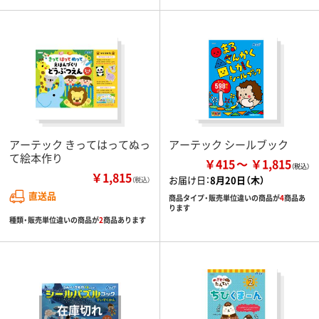
アーテック きってはってぬっ
アーテック シールブック
て絵本作り
￥415
￥1,815
￥1,815
お届け日：
8月20日（木）
（税込）
直送品
商品タイプ・販売単位違いの商品が
4
商品あ
ります
種類・販売単位違いの商品が
2
商品あります