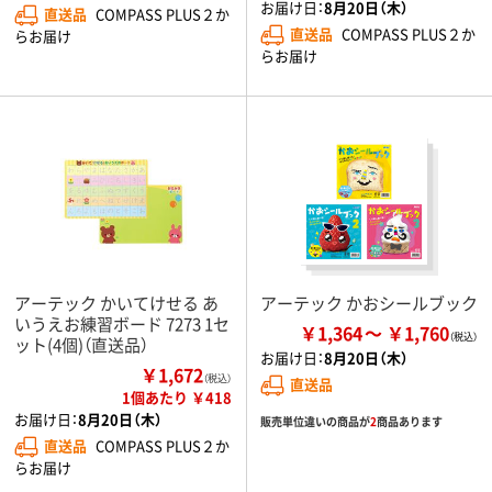
お届け日：
8月20日（木）
直送品
COMPASS PLUS２か
直送品
COMPASS PLUS２か
らお届け
らお届け
アーテック かいてけせる あ
アーテック かおシールブック
いうえお練習ボード 7273 1セ
￥1,364
￥1,760
ット(4個)（直送品）
お届け日：
8月20日（木）
￥1,672
（税込）
直送品
1個あたり ￥418
お届け日：
8月20日（木）
販売単位違いの商品が
2
商品あります
直送品
COMPASS PLUS２か
らお届け