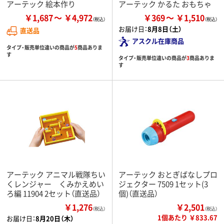
アーテック 絵本作り
アーテック かるた おもちゃ
￥1,687
￥4,972
￥369
￥1,510
お届け日：
8月8日（土）
直送品
アスクル在庫商品
タイプ・販売単位違いの商品が
5
商品ありま
す
タイプ・販売単位違いの商品が
3
商品ありま
す
アーテック アニマル戦隊ちい
アーテック おとぎばなしプロ
くレンジャー くみかえめい
ジェクター 7509 1セット(3
ろ編 11904 2セット（直送品）
個)（直送品）
￥1,276
￥2,501
（税込）
（税込）
1個あたり ￥833.67
お届け日：
8月20日（木）