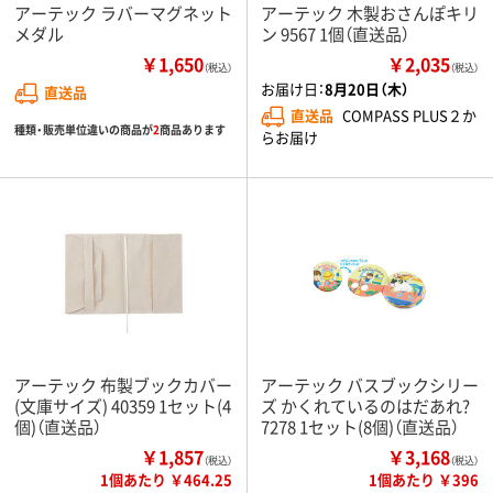
アーテック ラバーマグネット
アーテック 木製おさんぽキリ
メダル
ン 9567 1個（直送品）
￥1,650
￥2,035
（税込）
（税込）
お届け日：
8月20日（木）
直送品
直送品
COMPASS PLUS２か
種類・販売単位違いの商品が
2
商品あります
らお届け
アーテック 布製ブックカバー
アーテック バスブックシリー
(文庫サイズ) 40359 1セット(4
ズ かくれているのはだあれ?
個)（直送品）
7278 1セット(8個)（直送品）
￥1,857
￥3,168
（税込）
（税込）
1個あたり ￥464.25
1個あたり ￥396