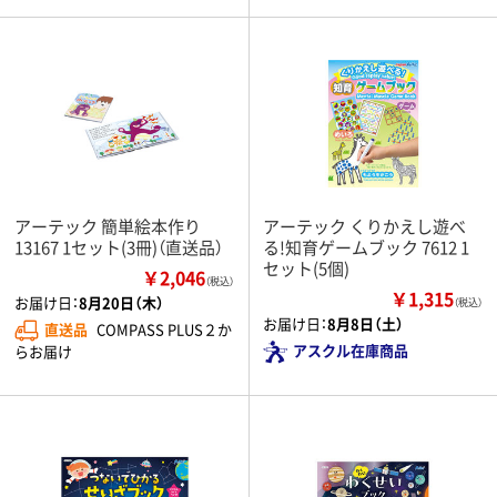
アーテック 簡単絵本作り
アーテック くりかえし遊べ
13167 1セット(3冊)（直送品）
る!知育ゲームブック 7612 1
セット(5個)
￥2,046
（税込）
￥1,315
お届け日：
8月20日（木）
（税込）
お届け日：
8月8日（土）
直送品
COMPASS PLUS２か
アスクル在庫商品
らお届け