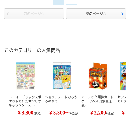
前のページへ
次のページへ
このカテゴリーの人気商品
トーヨー デラックスポ
ショウワノート ひろが
アーテック 爆弾カード
サンスタ
ケットぬりえ サンリオ
るぬりえ
ゲーム 9564 2個（直送
ぬりえ
キャラクターズ …
品）
￥3,300
￥3,300～
￥2,200
￥4
（税込）
（税込）
（税込）