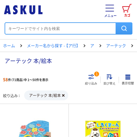
カゴ
メニュー
ホーム
メーカー名から探す - 【ア行】
ア
アーテック
アーテック 本/絵本
1
58
件（71商品）中 1～50件を表示
表示切替
絞り込み
並び替え
アーテック 本/絵本
絞り込み