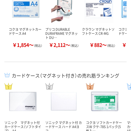
コクヨ マグネットカー
プリコ DURABLE
クラウン マグネットソ
コクヨ 
ドケース A4
DURAFRAME マグネッ
フトケース CR-MG
ドケース
ト DU…
￥1,854～
￥2,112～
￥882～
￥1
（税込）
（税込）
（税込）
カードケース（マグネット付き）の売れ筋ランキング
ソニック マグネット付
ソニック マグネット付 カ
コクヨ ソフトカードケー
マ
カードケース（ソフトタイ
ードケース ハード A4ヨ
スW クケ-78S 1パック(5
カ
プ） A4
コ
枚入…
A