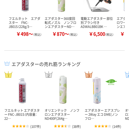
フエルネット エアダ
エアダスター360度回
電動エアダスター 部位
エアダス
スター FNC-
転式ノズル ノンフロ
別ブラシ付き
ロワー 
JB01S（228g/3…
ンエアダスターND…
ADWALBB01BK …
ンエア
￥498～
￥870～
￥6,500
￥1
（税込）
（税込）
（税込）
エアダスターの売れ筋ランキング
フエルネット エアダスタ
オリエンテック ノンフ
エアダスター エアスプレ
オ
ー FNC-JB01S（内容量：
ロンエアダスター
ー 2Way エコ DME(ノン
ロ
22…
ND400F(264g…
フロ…
ND
(
107件
)
(
38件
)
(
14件
)