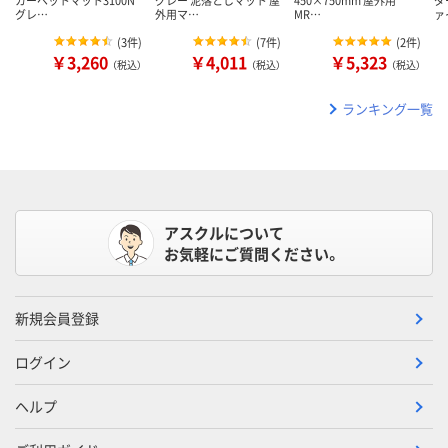
カーペットマット3100N
グレー 泥落としマット 屋
450×750mm 屋外用
ダ
グレ…
外用マ…
MR…
ァ
(
3件
)
(
7件
)
(
2件
)
￥3,260
￥4,011
￥5,323
（税込）
（税込）
（税込）
ランキング一覧
アスクルについて
お気軽にご質問ください。
新規会員登録
ログイン
ヘルプ