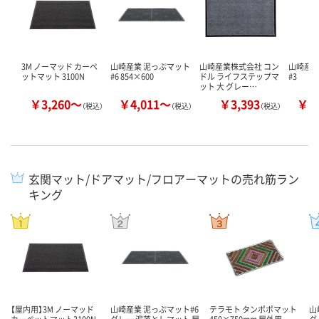
3M ノーマッド カーペ
山崎産業 泥っぷマット
山崎産業株式会社 コン
山崎産業
ットマット 3100N
#6 854×600
ドル ライフステップマ
#3
ット 大 グレー…
￥3,260～
￥4,011～
￥3,393
￥2
（税込）
（税込）
（税込）
玄関マット/ドアマット/フロアーマットの売れ筋ラン
キング
【屋内用】3M ノーマッド
山崎産業 泥っぷマット#6
テラモト タンポポマット
山