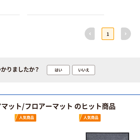
ス1(アスクル限
ファーストレイ
定モデル) 蛍光
ト ニトリルグ
ペン ゼブラ
ローブ ホワイ
￥52~
￥698~
（税込）
（税込）
ト 粉なし（パ
ウダーフリー）
前へ
次へ
1
本気プライス
本気プライス
嬬恋銘水 ナチュ
ペーパータオル
ラルミネラルウ
小判・シングル
ォーター 500ml
再生紙 200枚
キャップシール
FSC認証紙 アス
￥1,037~
￥143~
（税込）
付き／2Lラベル
クルオリジナル
つかりましたか？
はい
いいえ
（税込）
レス 10本
本気プライス
オリジナル
ティッシュペー
スズラン 酒精綿
パー ボックス
G バルクタイプ
モカ 200組 5個
アマット/フロアーマット のヒット商品
指定医薬部外品
アスクル オリジ
￥428~
（税込）
ナルティッシュ
￥140~
（税込）
人気商品
人気商品
PEFC認証
オリジナル
人気商品
【アスクル限定】