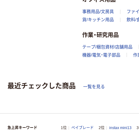
事務用品/文房具
ファ
貨/キッチン用品
飲料/
作業・研究用品
テープ/梱包資材/店舗用品
機器/電気・電子部品
作
最近チェックした商品
一覧を見る
急上昇キーワード
1位
ベイブレード
2位
instax mini13