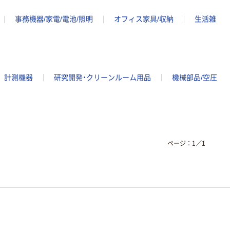
事務機器/家電/電池/照明
オフィス家具/収納
生活雑
計測機器
研究開発・クリーンルーム用品
機械部品/空圧
ページ：
1
／
1