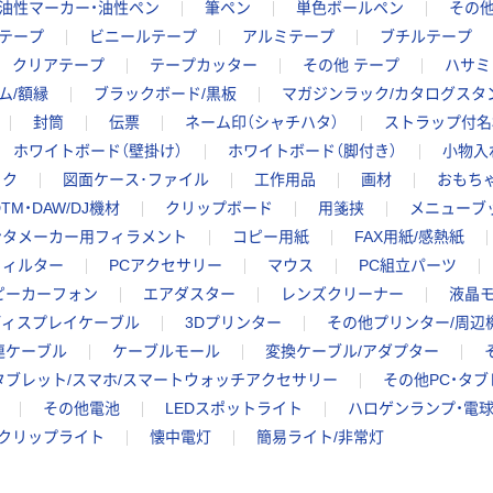
油性マーカー・油性ペン
筆ペン
単色ボールペン
その他
テープ
ビニールテープ
アルミテープ
ブチルテープ
クリアテープ
テープカッター
その他 テープ
ハサミ
ム/額縁
ブラックボード/黒板
マガジンラック/カタログスタ
封筒
伝票
ネーム印（シャチハタ）
ストラップ付名
ホワイトボード（壁掛け）
ホワイトボード（脚付き）
小物入
ック
図面ケース･ファイル
工作用品
画材
おもちゃ
TM・DAW/DJ機材
クリップボード
用箋挟
メニューブ
ンタメーカー用フィラメント
コピー用紙
FAX用紙/感熱紙
フィルター
PCアクセサリー
マウス
PC組立パーツ
スピーカーフォン
エアダスター
レンズクリーナー
液晶モ
ディスプレイケーブル
3Dプリンター
その他プリンター/周辺
連ケーブル
ケーブルモール
変換ケーブル/アダプター
タブレット/スマホ/スマートウォッチアクセサリー
その他PC・タ
その他電池
LEDスポットライト
ハロゲンランプ・電
クリップライト
懐中電灯
簡易ライト/非常灯