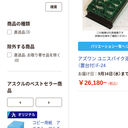
検索
商品の種類
直送品（3）
バリエーション一覧へ（2
除外する商品
直送品、お取り寄せ品を除く
アズワン ユニスパイク
（0）
（置台付）F-24
お届け日
9月16日（水）ま
￥26,180~
アスクルのベストセラー商
（税込）
品
オリジナル
オリジナル
コピー用紙 ア
コピー用紙 マ