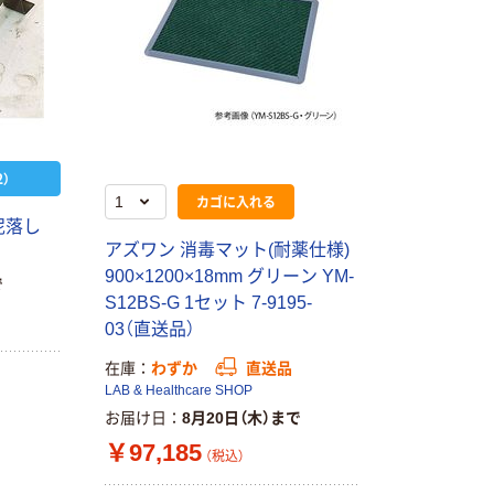
）
カゴに入れる
泥落し
アズワン 消毒マット(耐薬仕様)
900×1200×18mm グリーン YM-
で
S12BS-G 1セット 7-9195-
03（直送品）
在庫
わずか
直送品
LAB & Healthcare SHOP
お届け日
8月20日（木）まで
本気プライス
オリジナル
￥97,185
（税込）
蛍光オプテック
【アスクル限定】