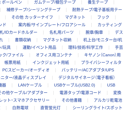
 ボールペン
ガムテープ/梱包テープ
養生テープ
補修テープ/シーリングテープ
耐熱テープ/電子基板用テー
その他 カッターナイフ
マグネット
フック
ンド
案内板/サインプレート/フロアシール
カッティング
札/IDカードホルダー
名札用パーツ
腕章/胸章
デス
れ
書類収納
マグネット収納
机上台/モニター台/机
/玩具
運動/イベント用品
理科/技術/科学工作
手芸
ック/ファイル
オフィス用コンテナ
キヤノン（Canon）用
帳票用紙
インクジェット用紙
プライバシーフィルタ
PCスピーカー/オーディオ
バッテリー/ACアダプタ/UPS
ニター/液晶ディスプレイ
デジタルサイネージ（電子看板）
機器
LANケーブル
USBケーブル(USB2.0)
USB
その他ケーブル/アダプター
電源タップ/電源コード
変換
ブレット・スマホアクセサリー
その他書籍
アルカリ乾電池
球
白熱電球
直管蛍光灯
シーリングライト/スポット