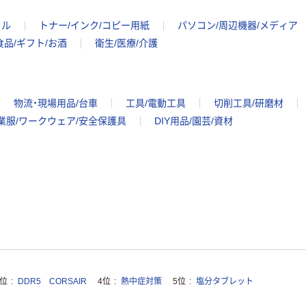
イル
トナー/インク/コピー用紙
パソコン/周辺機器/メディア
食品/ギフト/お酒
衛生/医療/介護
物流・現場用品/台車
工具/電動工具
切削工具/研磨材
業服/ワークウェア/安全保護具
DIY用品/園芸/資材
3位
DDR5 CORSAIR
4位
熱中症対策
5位
塩分タブレット