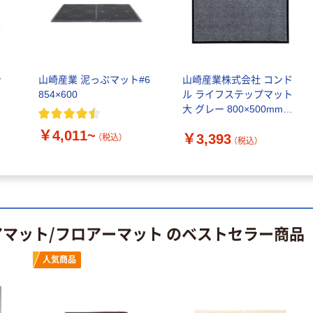
サントリー 天然
ファーストレイ
水 ミネラルウォ
ト ニトリルグ
ーター ペットボ
ローブ ブル
￥698~
（税込）
トル
ー 粉なし（パ
￥686~
（税込）
ウダーフリー）
ッ
山崎産業 泥っぷマット#6
山崎産業株式会社 コンド
オリジナル
本気プライス
854×600
ル ライフステップマット
アスクル 検査用
大 グレー 800×500mm
ファーストレイ
ディスポパンツ
4903180252596 1枚（直送
ト ホワイト紙コ
￥96~
￥4,011~
（税込）
￥3,393
品）
（税込）
ップ
（税込）
￥374~
（税込）
アマット/フロアーマット のベストセラー商品
人気商品