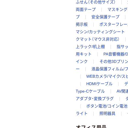
ふせん（その他サイズ）
両面テープ
マスキング
プ
安全保護テープ
掲示板
ポスターフレー
マシン/カッティングシート
クマット（マウス非対応）
上ラック/机上棚
指サ
用キット
PA音響機器/D
インク
その他3Dプリ
ー
液晶保護フィルム/
WEBカメラ/マイク/
HDMIケーブル
Type-Cケーブル
AV関
アダプタ・変換プラグ
ボタン電池/コイン電池
ライト
照明器具
オフィス用品