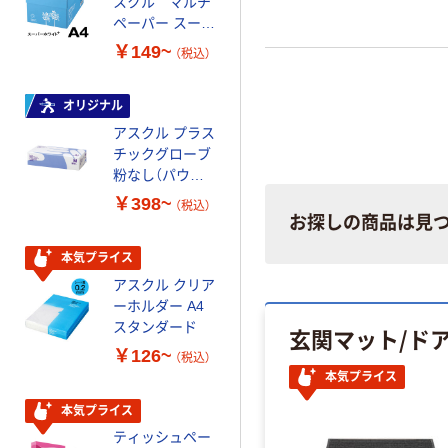
スクル マルチ
ルチペーパー
ペーパー スーパ
スーパーエコノ
ーホワイト+
ミー+
￥149~
￥149~
（税込）
（税込）
オリジナル
本気プライス
アスクル プラス
トイレットペー
チックグローブ
パー ダブル60
粉なし（パウダ
ｍ 再生紙
ーフリー）
100% 6ロール
￥398~
￥460~
（税込）
（税込）
リサイクル100
お探しの商品は見
芯あり FSC認
証
本気プライス
本気プライス
アスクル クリア
アスクル 耳にや
ーホルダー A4
さしい やわらか
スタンダード
いマスク
玄関マット/ド
￥126~
￥458~
（税込）
（税込）
本気プライス
本気プライス
本気プライス
ティッシュペー
トイレットペー