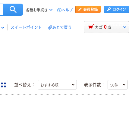
ヘルプ
各種お手続き
0
スイートポイント
あとで買う
カゴ
点
並べ替え：
表示件数：