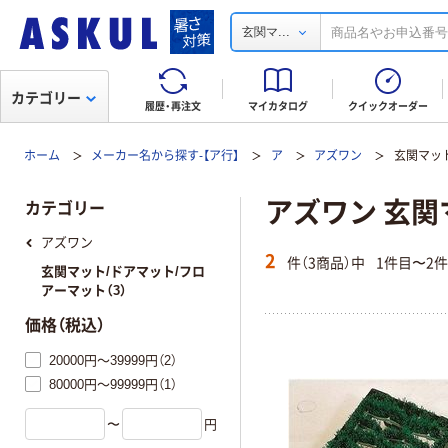
...
玄関マ
カテゴリー
履歴・再注文
マイカタログ
クイックオーダー
ホーム
メーカー名から探す-【ア行】
ア
アズワン
玄関マッ
アズワン 玄関
カテゴリー
アズワン
2
件（3商品）中
1件目〜2
玄関マット/ドアマット/フロ
アーマット（3）
価格（税込）
20000円～39999円（2）
80000円～99999円（1）
〜
円