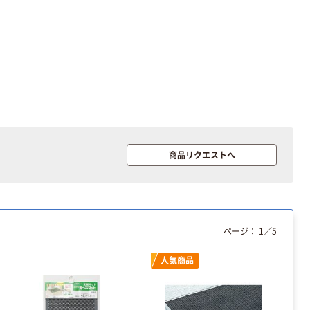
レのおそうじシ
スクル マルチ
ート 大王製紙
ペーパー スーパ
共同企画 トイ
ーホワイト+
￥330~
￥149~
（税込）
（税込）
レクリーナー
トイレシート
オリジナル
本気プライス
オリジナル
【ガムテープ】ア
アスクル プラス
スクル 現場のチ
チックグローブ
カラ 厚さ
粉なし（パウダ
0.22mm 布テー
ーフリー）
￥145~
￥398~
（税込）
（税込）
プ
商品リクエストへ
本気プライス
アスクル クリア
ーホルダー A4
スタンダード
ページ：
1
／
5
￥126~
（税込）
人気商品
本気プライス
ティッシュペー