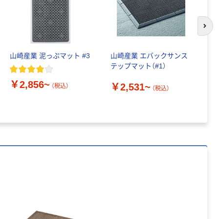
パー ボックス
150組 5箱入 ア
スクル スマート
￥328~
（税込）
次の
コンパクト ビ
ビッド PEFC認
山崎産業 泥っぷマット #3
山崎産業 エバックサンス
ベ
証
本気プライス
テップマット（#1）
ー
ペーパータオル
グ
中判 再生紙
￥2,856~
￥2,531~
生
（税込）
（税込）
100％ 200枚
FSC認証 シング
￥149~
￥
（税込）
ル 大王製紙共同
企画 オリジナル