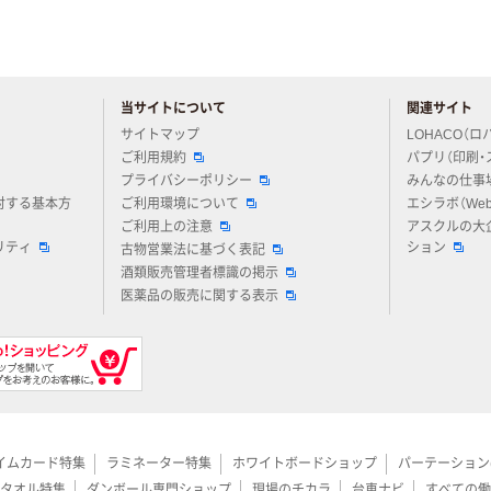
当サイトについて
関連サイト
アスクルについてお気軽にご質問ください
サイトマップ
LOHACO（ロ
ご利用規約
パプリ（印刷・
プライバシーポリシー
みんなの仕事
対する基本方
ご利用環境について
エシラボ（We
ご利用上の注意
アスクルの大
リティ
ション
古物営業法に基づく表記
酒類販売管理者標識の掲示
医薬品の販売に関する表示
イムカード特集
ラミネーター特集
ホワイトボードショップ
パーテーション
タオル特集
ダンボール専門ショップ
現場のチカラ
台車ナビ
すべての働