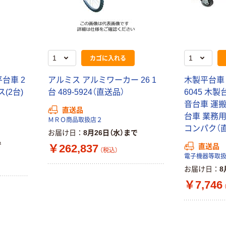
本気プライス
本気プライス
蛍光オプテック
ティッシュペー
ス1(アスクル限
パー ボックス
定モデル) 蛍光
モカ 200組 5個
カゴに入れる
ペン ゼブラ
アスクル オリジ
￥52~
￥428~
（税込）
（税込）
ナルティッシュ
台車 2
アルミス アルミワーカー 26 1
木製平台車 
PEFC認証
ス(2台)
台 489-5924（直送品）
6045 木
オリジナル
本気プライス
音台車 運搬
スズラン 酒精綿
アスクル トイ
直送品
台車 業務
G バルクタイプ
レのおそうじシ
ＭＲＯ商品取扱店２
指定医薬部外品
ート 大王製紙
コンパク（
お届け日
8月26日（水）まで
共同企画 トイ
￥140~
￥330~
（税込）
（税込）
で
直送品
￥262,837
レクリーナー
（税込）
電子機器等取
トイレシート
お届け日
8
オリジナル
￥7,746