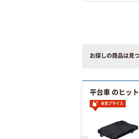
お探しの商品は見
平台車 のヒッ
本気プライス