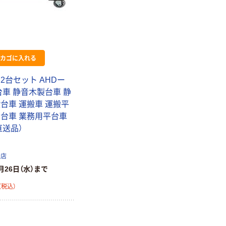
本気プライス
ティッシュペー
パー ボックス
150組 5箱入 ア
カゴに入れる
スクル スマート
￥328~
（税込）
コンパクト ビ
2台セット AHDー
ビッド PEFC認
製台車 静音木製台車 静
証
本気プライス
台車 運搬車 運搬平
トイレットペー
用台車 業務用平台車
パー ダブル60
ｍ 再生紙
直送品）
100% 6ロール
￥460~
（税込）
リサイクル100
扱店
芯あり FSC認
月26日（水）まで
証
（税込）