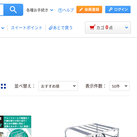
ヘルプ
各種お手続き
0
スイートポイント
あとで買う
カゴ
点
並べ替え：
表示件数：