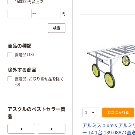
150000円以上（2）
〜
円
検索
商品の種類
直送品（13）
除外する商品
直送品、お取り寄せ品を除く
（0）
アスクルのベストセラー商
カゴに入れる
品
アルミス alumis アル
ー 14 1台 139-0887（直