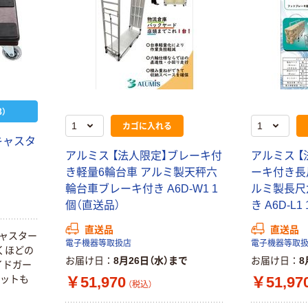
）
カゴに入れる
音キャスタ
アルミス 【法人限定】ブレーキ付
アルミス 
き軽量6輪台車 アルミ製天秤六
ーキ付き長
輪台車ブレーキ付き A6D-W1 1
ルミ製長尺
個（直送品）
き A6D-L
直送品
直送品
キャスター
電子機器等取扱店
電子機器等取
くほどの
お届け日
8月26日（水）まで
お届け日
8
イドガー
￥51,970
￥51,97
パットも
（税込）