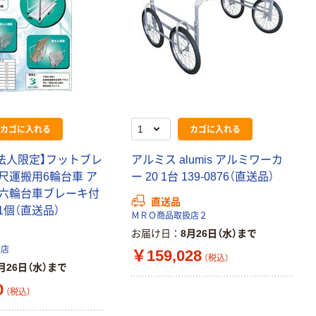
カゴに入れる
カゴに入れる
【法人限定】フットブレ
アルミス alumis アルミワーカ
尺運搬用6輪台車 ア
ー 20 1台 139-0876（直送品）
六輪台車ブレーキ付
直送品
1 1個（直送品）
ＭＲＯ商品取扱店２
お届け日
8月26日（水）まで
扱店
￥159,028
（税込）
月26日（水）まで
0
（税込）