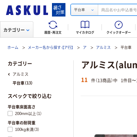
平台車
カテゴリー
履歴・再注文
マイカタログ
クイックオーダー
ホーム
メーカー名から探す-【ア行】
ア
アルミス
平台車
アルミス(alum
カテゴリー
アルミス
11
件（13商品）中
1件目〜
平台車（13）
スペックで絞り込む
平台車床面高さ
200mm以上（1）
平台車の耐荷重
100kg未満（3）