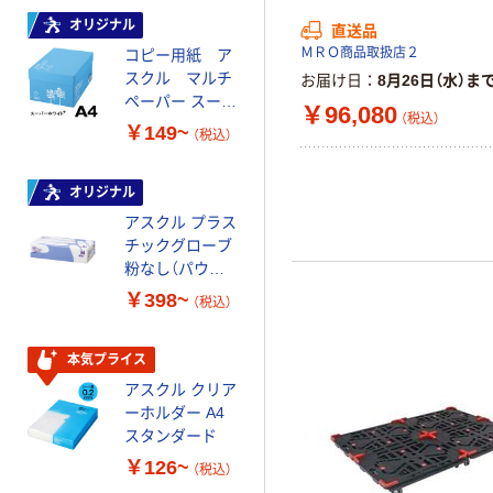
オリジナル
本気プライス
直送品
ＭＲＯ商品取扱店２
コピー用紙 ア
ペーパータオル
スクル マルチ
中判 再生紙
お届け日
8月26日（水）ま
ペーパー スーパ
100％ 200枚
￥96,080
（税込）
ーホワイト+
FSC認証 シング
￥149~
￥149~
（税込）
（税込）
ル 大王製紙共同
企画 オリジナル
オリジナル
オリジナル
アスクル プラス
コピー用紙 マ
チックグローブ
ルチペーパー
粉なし（パウダ
スーパーエコノ
ーフリー）
ミー+
￥398~
￥149~
（税込）
（税込）
本気プライス
本気プライス
アスクル クリア
アスクル 耳にや
ーホルダー A4
さしい やわらか
スタンダード
いマスク
￥126~
￥458~
（税込）
（税込）