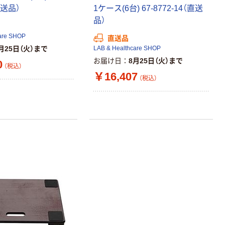
直送品）
1ケース(6台) 67-8772-14（直送
オリジナル
オリジナル
品）
アスクルオリジ
コピー用紙 ア
ナル ラミネー
スクル マルチ
are SHOP
直送品
トフィルム A4
ペーパー スーパ
月25日（火）まで
LAB & Healthcare SHOP
サイズ
ーホワイト+
￥458~
￥149~
お届け日
8月25日（火）まで
（税込）
（税込）
0
（税込）
100μ（ミクロン）
￥16,407
（税込）
オリジナル
アスクル プラス
チックグローブ
粉なし（パウダ
ーフリー）
￥398~
（税込）
本気プライス
アスクル クリア
ーホルダー A4
スタンダード
￥126~
（税込）