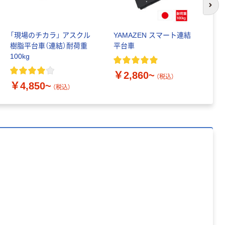
次の
「現場のチカラ」 アスクル
YAMAZEN スマート連結
「
樹脂平台車（連結）耐荷重
平台車
台
100kg
￥2,860~
￥
（税込）
￥4,850~
（税込）