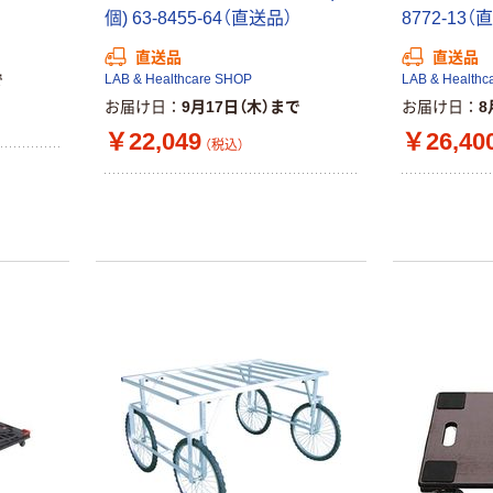
個) 63-8455-64（直送品）
8772-13（
本気プライス
オリジナル
トイレットペー
【アスクル限定】
直送品
直送品
パー シングル
ファーストレイ
で
LAB & Healthcare SHOP
LAB & Healthc
120ｍ 再生紙
ト ニトリルグ
お届け日
9月17日（木）まで
お届け日
8
100% 6ロール
ローブ ホワイ
￥470~
￥698~
（税込）
（税込）
￥22,049
￥26,40
（税込）
リサイクル100
ト 粉なし（パ
芯あり FSC認
ウダーフリー）
証
人気商品
オリジナル
サントリー 天然
【アスクル限定】
水 ミネラルウォ
ファーストレイ
ーター ペットボ
ト ニトリルグ
トル
ローブ ブル
￥686~
￥698~
（税込）
（税込）
ー 粉なし（パ
ウダーフリー）
本気プライス
本気プライス
ファーストレイ
ペーパータオル
ト ホワイト紙コ
小判・シングル
ップ
再生紙 200枚
FSC認証紙 アス
￥374~
￥143~
（税込）
（税込）
クルオリジナル