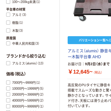
100～200kg未満（1）
平台車の材質
アルミ（3）
樹脂（1）
木製（3）
原産国
バリエーション一覧へ（3
中華人民共和国（3）
アルミス（alumis） 静
ブランドから絞り込む
ー木製平台車 AHD
アルミス（alumis）（13）
お届け日
9月2日（水）まで
￥12,645~
（税込）
価格（税込）
7000円～9999円（1）
高反発のPUタイヤに静音
10000円～19999円（5）
搭載でスムーズな動きと驚
20000円～39999円（2）
静かさとなっています。サ
40000円～59999円（2）
ド付き、天板には滑り止め
付いています。
80000円～99999円（1）