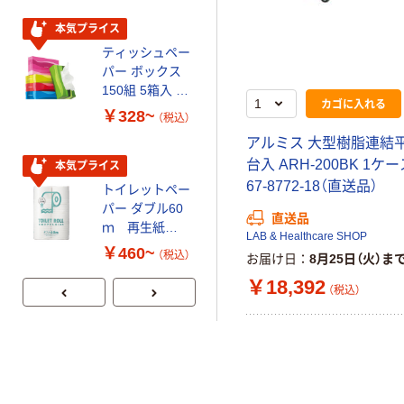
本気プライス
期間限定価格
ティッシュペー
アスクル プラ
パー ボックス
スチックグロー
150組 5箱入 ア
ブ 薄手 粉な
カゴに入れる
スクル スマート
し（パウダーフ
￥328~
￥298~
（税込）
（税込）
コンパクト ビ
リー）
アルミス 大型樹脂連結平
ビッド PEFC認
台入 ARH-200BK 1ケー
証
本気プライス
本気プライス
67-8772-18（直送品）
トイレットペー
嬬恋銘水 ナチュ
パー ダブル60
ラルミネラルウ
直送品
ｍ 再生紙
ォーター 500ml
LAB & Healthcare SHOP
100% 6ロール
キャップシール
￥460~
￥1,037~
（税込）
お届け日
8月25日（火）ま
リサイクル100
付き／2Lラベル
（税込）
￥18,392
芯あり FSC認
レス 10本
（税込）
証