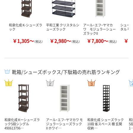
和泉化成 K-シューズラ
平和工業 クリスタルシ
アール・エフ・ヤマカ
シューズ
ック
ューズラック
ワ モジュラーシュー
タル 平
ズラックII
￥1,305～
￥2,980～
￥7,800～
￥2
（税込）
（税込）
（税込）
靴箱/シューズボックス/下駄箱の売れ筋ランキング
和泉化成 Kーシューズラ
アール・エフ・ヤマカワ モ
和泉化成 シューズラック
和
ック5段シングル
ジュラーシューズラック
10段 省スペース 棚 玄関
5段
490613796…
II ホワイ…
収納 …
1