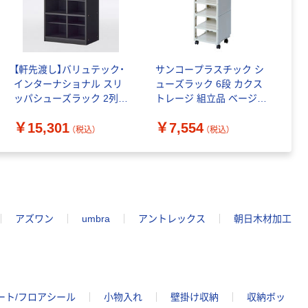
【軒先渡し】バリュテック・
サンコープラスチック シ
インターナショナル スリ
ューズラック 6段 カクス
ッパシューズラック 2列3
トレージ 組立品 ベージュ
段 幅551×奥行350×高さ
311712 1個（直送品）
￥15,301
￥7,554
900mm ブラック 1台（直
（税込）
（税込）
送品）
アズワン
umbra
アントレックス
朝日木材加工
ート/フロアシール
小物入れ
壁掛け収納
収納ボッ