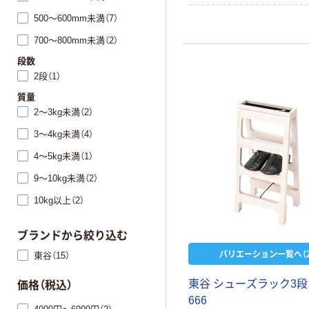
500～600mm未満（7）
700～800mm未満（2）
段数
2段（1）
質量
2～3kg未満（2）
3～4kg未満（4）
4～5kg未満（1）
9～10kg未満（2）
10kg以上（2）
ブランドから絞り込む
バリエーション一覧へ（2
東谷（15）
東谷 シューズラック3段 
価格（税込）
666