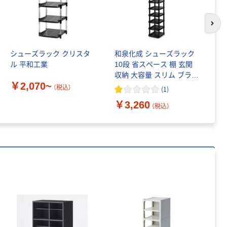
次の
シューズラック クリスタ
和泉化成 シューズラック
シ
ル 平和工業
10段 省スペース 棚 玄関
ュ
収納 大容量 スリム ブラッ
ラ
￥2,070~
ク 220327 1個
ズ
（税込）
(
1
)
￥3,260
￥
（税込）