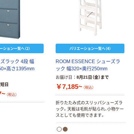
ーション一覧へ（2）
バリエーション一覧へ（4）
ズラック 4段 幅
ROOM ESSENCE シューズラ
50×高さ1395mm
ック 幅320×奥行250mm
お届け日
8月21日（金）まで
最短日
￥7,185~
（税込）
7~
（税込）
折りたたみ式のスリッパシューズラ
ック。天板は毛氈が貼られ、小物ケー
スとしても使用できます。