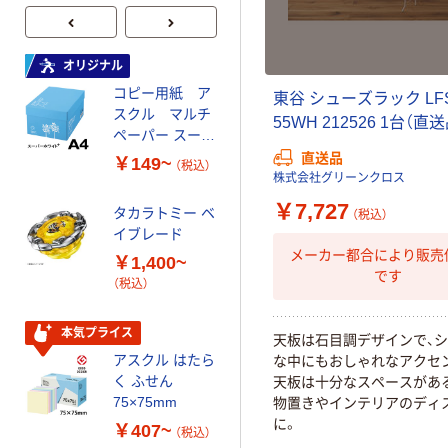
オリジナル
オリジナル
コピー用紙 ア
ゴミ袋 エコノミ
東谷 シューズラック LF
スクル マルチ
ータイプ 乳白半
55WH 212526 1台（直
ペーパー スーパ
透明 高密度タイ
ーホワイト+
プ 詰替用 バイ
直送品
￥149~
￥616~
（税込）
（税込）
オマス素材10％
株式会社グリーンクロス
配合
￥7,727
タカラトミー ベ
（税込）
オリジナル
イブレード
乾電池 単3
メーカー都合により販売
￥1,400~
形 アルカリ乾
です
（税込）
電池 北欧パッ
ケージ アスク
￥140~
（税込）
ルオリジナル
本気プライス
天板は石目調デザインで、
アスクル はたら
な中にもおしゃれなアクセ
本気プライス
く ふせん
天板は十分なスペースがあ
ティッシュペー
75×75mm
物置きやインテリアのディ
パー ボックス
に。
￥407~
（税込）
150組 5箱入 ア