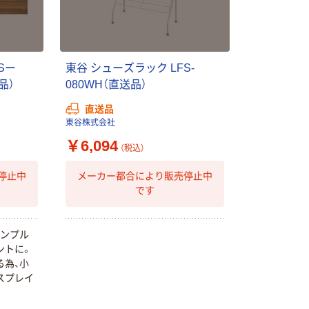
本気プライス
オリジナル
トイレットペー
アスクル 「現場
Sー
東谷 シューズラック LFS-
パー ダブル60
のチカラ」 養生
送品）
080WH（直送品）
ｍ 再生紙
テープ
100% 6ロール
直送品
￥460~
￥358~
（税込）
（税込）
リサイクル100
東谷株式会社
芯あり FSC認
￥6,094
（税込）
証
オリジナル
オリジナル
乾電池 単4
アスクル プラス
停止中
メーカー都合により販売停止中
形 アルカリ乾
チックグローブ
です
電池 北欧パッ
粉なし（パウダ
ケージ アスク
ーフリー）
￥140~
￥398~
（税込）
（税込）
ルオリジナル
シンプル
ントに。
富士フイルム
オリジナル
る為、小
instax mini13
アスクルオリジ
スプレイ
INS MINI 13
ナル ラミネー
￥12,100~
トフィルム A4