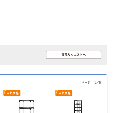
￥470~
（税込）
リサイクル100
本気プライス
芯あり FSC認
証
アスクル トイ
レのおそうじシ
ート 大王製紙
共同企画 トイ
￥330~
（税込）
レクリーナー
トイレシート
オリジナル
本気プライス
アスクル フラッ
商品リクエストへ
トファイル エコ
ノミータイプ
A4タテ(コクヨ
￥115~
（税込）
製造）
ページ：
1
／
5
人気商品
人気商品