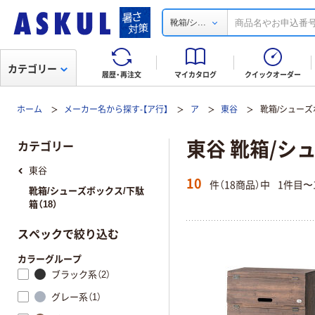
...
靴箱/シ
カテゴリー
履歴・再注文
マイカタログ
クイックオーダー
ホーム
メーカー名から探す-【ア行】
ア
東谷
靴箱/シューズ
東谷 靴箱/シ
カテゴリー
東谷
10
件（18商品）中
1件目〜
靴箱/シューズボックス/下駄
箱（18）
スペックで絞り込む
カラーグループ
ブラック系（2）
グレー系（1）