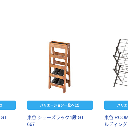
）
バリエーション一覧へ（2）
バリエ
GT-
東谷 シューズラック4段 GT-
東谷 ROOM
667
ルディング