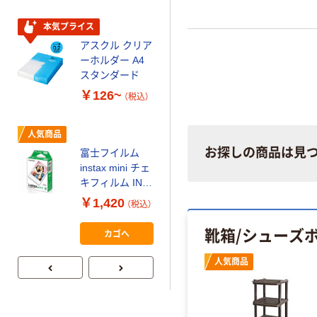
スクル スマート
￥328~
（税込）
コンパクト ビ
本気プライス
ビッド PEFC認
アスクル クリア
証
オリジナル
ーホルダー A4
コピー用紙 マ
スタンダード
ルチペーパー
￥126~
（税込）
スーパーエコノ
ミー+
￥149~
（税込）
人気商品
お探しの商品は見
富士フイルム
本気プライス
instax mini チェ
【ガムテープ】ア
キフィルム INS
スクル 現場のチ
MINI JP1 1パッ
￥1,420
（税込）
カラ 厚さ
ク（10枚入り）
0.22mm 布テー
￥145~
靴箱/シューズ
（税込）
カゴへ
プ
人気商品