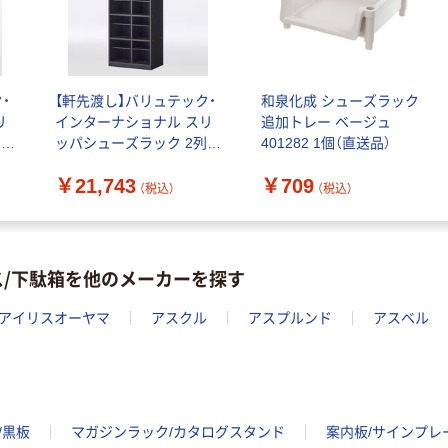
・
【軒先渡し】バリュテック・
和泉化成 シューズラック
リ
インターナショナル スリ
追加トレー ベージュ
3
ッパシューズラック 2列5
401282 1個（直送品）
さ
段 幅551×奥行350×高さ
￥21,743
￥709
直
1460mm ブラック 1台（直
（税込）
（税込）
送品）
ス/下駄箱を他のメーカーを探す
アイリスオーヤマ
アスクル
アスプルンド
アスベル
/黒板
マガジンラック/カタログスタンド
案内板/サインプレ