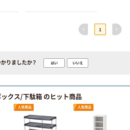
（税込）
サイズ
￥458~
（税込）
100μ（ミクロン）
オリジナル
本気プライス
サントリー 伊右
前へ
次へ
1
アスクル はたら
衛門 「お茶、どう
く ふせん
ぞ。」 緑茶
50×15mm
￥528~
（税込）
￥386~
（税込）
本気プライス
つかりましたか？
はい
いいえ
本気プライス
アスクル はたら
ペーパータオル
く ふせん 付箋
中判 再生紙
75×25mm
100％ 200枚
￥377~
（税込）
FSC認証 シング
￥149~
ボックス/下駄箱 のヒット商品
（税込）
ル 大王製紙共同
企画 オリジナル
人気商品
人気商品