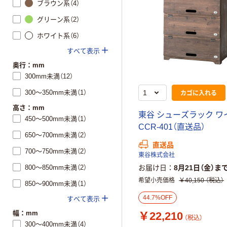
ブラウン系（4）
グリーン系（2）
ホワイト系（6）
すべて表示
奥行：mm
300mm未満（12）
カゴに入れる
300～350mm未満（1）
高さ：mm
東谷 シューズラック ワ
450～500mm未満（1）
CCR-401（直送品）
650～700mm未満（2）
直送品
700～750mm未満（2）
東谷株式会社
800～850mm未満（2）
お届け日
8月21日（金）ま
希望小売価格
￥40,150
（税込）
850～900mm未満（1）
44.7%OFF
すべて表示
幅：mm
￥22,210
（税込）
300～400mm未満（4）