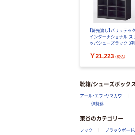
【軒先渡し】バリュテック
インターナショナル ス
ッパシューズラック 3列
段 幅818×奥行350×高
￥21,223
900mm ブラック 1台（
（税込）
送品）
靴箱/シューズボック
アール・エフ・ヤマカワ
伊勢藤
東谷のカテゴリー
フック
ブラックボード