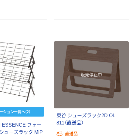
販売停止中
ーション一覧へ（2）
東谷 シューズラック2D OL-
811（直送品）
 ESSENCE フォー
シューズラック MIP
直送品