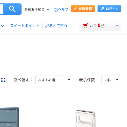
ヘルプ
各種お手続き
0
スイートポイント
あとで買う
カゴ
点
並べ替え：
表示件数：