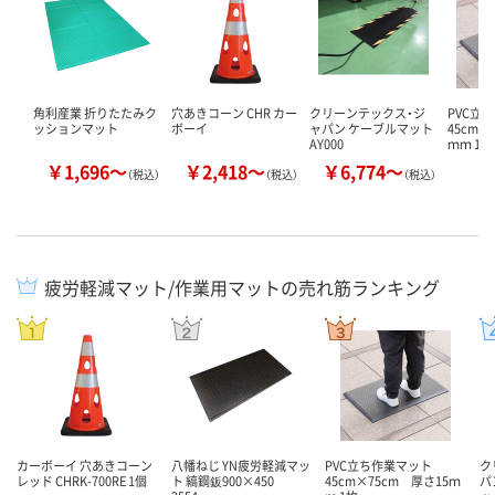
角利産業 折りたたみク
穴あきコーン CHR カー
クリーンテックス・ジ
PVC立
ッションマット
ボーイ
ャパン ケーブルマット
45cm×
AY000
ｍｍ 1
￥1,696～
￥2,418～
￥6,774～
￥
（税込）
（税込）
（税込）
疲労軽減マット/作業用マットの売れ筋ランキング
カーボーイ 穴あきコーン
八幡ねじ YN疲労軽減マッ
PVC立ち作業マット
ク
レッド CHRK-700RE 1個
ト 縞鋼鈑900×450
45cm×75cm 厚さ15ｍ
パ