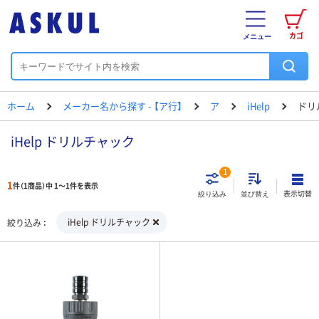
カゴ
メニュー
ホーム
メーカー名から探す - 【ア行】
ア
iHelp
ドリ
iHelp ドリルチャック
1
1
件（1商品）中 1～1件を表示
表示切替
絞り込み
並び替え
iHelp ドリルチャック
絞り込み