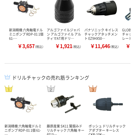
新潟精機 六角軸電ドル
アルゴファイルジャパ
パナソニック キイレス
GLOB
ミニポンプ RDP-01 1個
ン アルゴファイル アル
チャックアタッチメン
チャック
61-…
ティマAT用ドリ…
ト EZ9HX50…
レート
￥3,657
￥1,921
￥11,646
￥7
（税込）
（税込）
（税込）
ドリルチャックの売れ筋ランキング
新潟精機 六角軸電ドルミ
藤原産業 SK11 鷲掴みド
ボッシュ ドリルチャック
ニポンプ RDP-01 1個 61-
リルチャック 六角軸 キー
アダプター キーレス
…
付13…
CKR-10K…