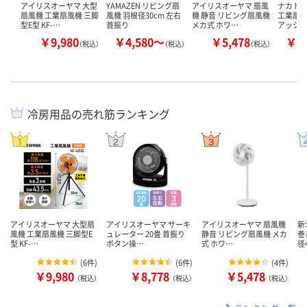
アイリスオーヤマ 大型
YAMAZEN リビング扇
アイリスオーヤマ 扇風
ナカトミ 
扇風機 工業扇風機 三脚
風機 羽根径30cm 左右
機 静音 リビング扇風機
工業扇風
型E型 KF-…
首振り
メカ式 ホワ…
アッシ
￥9,980
￥4,580～
￥5,478
￥7
（税込）
（税込）
（税込）
冷房用品の売れ筋ランキング
アイリスオーヤマ 大型扇
アイリスオーヤマ サーキ
アイリスオーヤマ 扇風機
新
風機 工業扇風機 三脚型E
ュレーター 20畳 首振り
静音 リビング扇風機 メカ
巻
型 KF-…
ボタン操…
式 ホワ…
径
(
6件
)
(
6件
)
(
4件
)
￥9,980
￥8,778
￥5,478
（税込）
（税込）
（税込）