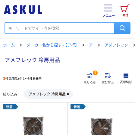
カゴ
メニュー
ホーム
メーカー名から探す - 【ア行】
ア
アメフレック
アメフレック 冷房用品
1
3
件（3商品）中 1～3件を表示
表示切替
絞り込み
並び替え
アメフレック 冷房用品
絞り込み
新着
新着