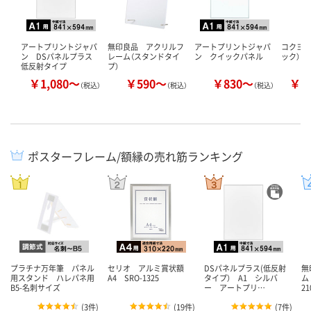
アートプリントジャパ
無印良品 アクリルフ
アートプリントジャパ
コクヨ 
ン DSパネルプラス
レーム（スタンドタイ
ン クイックパネル
ック）
低反射タイプ
プ）
￥1,080～
￥590～
￥830～
￥1
（税込）
（税込）
（税込）
ポスターフレーム/額縁の売れ筋ランキング
プラチナ万年筆 パネル
セリオ アルミ賞状額
DSパネルプラス(低反射
無
用スタンド ハレパネ用
A4 SRO-1325
タイプ） A1 シルバ
ム
B5-名刺サイズ
ー アートプリ…
2
(
3件
)
(
19件
)
(
7件
)