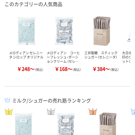
このカテゴリーの人気商品
メロディアン セレニー
メロディアン コーヒ
三井製糖 スティック
大日本
タ シロップ オリジナル
ーフレッシュ・ポーシ
シュガー（セレニータ）
印のグラ
ョンクリーム （セレ…
ット（3k
￥248～
￥168～
￥384～
￥
（税込）
（税込）
（税込）
ミルク/シュガーの売れ筋ランキング