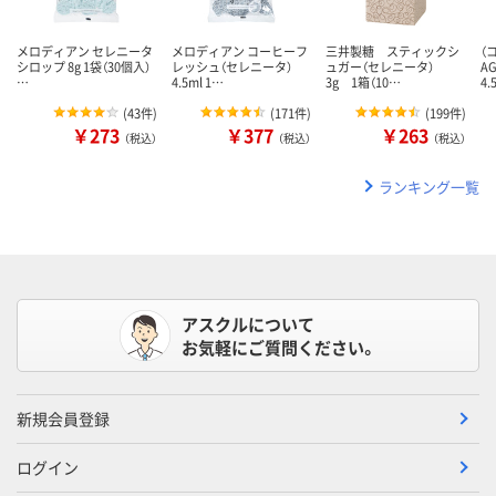
メロディアン セレニータ
メロディアン コーヒーフ
三井製糖 スティックシ
（
シロップ 8g 1袋（30個入）
レッシュ（セレニータ）
ュガー（セレニータ）
A
…
4.5ml 1…
3g 1箱（10…
4.
(
43件
)
(
171件
)
(
199件
)
￥273
￥377
￥263
（税込）
（税込）
（税込）
ランキング一覧
アスクルについて
お気軽にご質問ください。
新規会員登録
ログイン