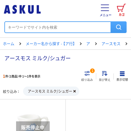
カゴ
メニュー
ホーム
メーカー名から探す - 【ア行】
ア
アースモス
アースモス ミルク/シュガー
1
1
件（1商品）中 1～1件を表示
表示切替
絞り込み
並び替え
アースモス ミルク/シュガー
絞り込み