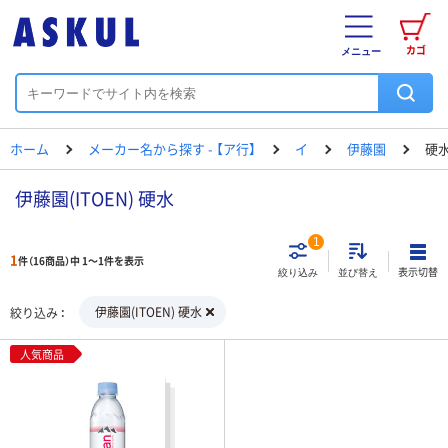
カゴ
メニュー
ホーム
メーカー名から探す - 【ア行】
イ
伊藤園
硬
伊藤園(ITOEN) 硬水
1
1
件（16商品）中 1～1件を表示
表示切替
絞り込み
並び替え
伊藤園(ITOEN) 硬水
絞り込み
人気商品