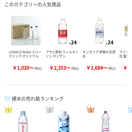
このカテゴリーの人気商品
LOHACO Water スパー
アサヒ飲料 ウィルキン
サンガリア 伊賀の天然
アイリ
クリング オリジナル
ソン タンサン
水
社 富士
￥1,020～
￥2,353～
￥1,684～
￥1
（税込）
（税込）
（税込）
硬水の売れ筋ランキング