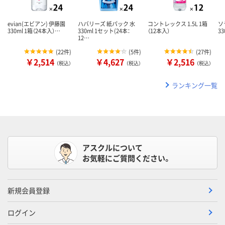
evian(エビアン) 伊藤園
ハバリーズ 紙パック 水
コントレックス 1.5L 1箱
ソ
330ml 1箱（24本入）…
330ml 1セット(24本：
（12本入）
33
12…
(
22件
)
(
5件
)
(
27件
)
￥2,514
￥4,627
￥2,516
（税込）
（税込）
（税込）
ランキング一覧
アスクルについて
お気軽にご質問ください。
新規会員登録
ログイン