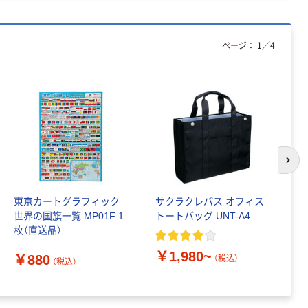
ページ：
1
／
4
次の
東京カートグラフィック
サクラクレパス オフィス
全
世界の国旗一覧 MP01F 1
トートバッグ UNT-A4
ル
枚（直送品）
￥
￥1,980~
￥880
（税込）
（税込）