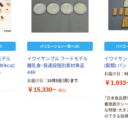
）
バリエーション一覧へ（8）
バリエ
モデル
イワイサンプル フードモデル
イワイサン
kcal)
離乳食・発達段階別素材単品
(穀類) パン 
44R
で
お届け日
9
お届け日
10月5日（月）まで
￥1,933
￥15,330~
（税込）
「日本食品標
養価表示シー
な特徴・大き
のできる指導