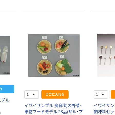
本気プライス
オリジナル
トイレットペー
スズラン 酒精綿
パー シングル
G バルクタイプ
120ｍ 再生紙
指定医薬部外品
100% 6ロール
￥455~
￥140~
（税込）
（税込）
リサイクル100
芯あり FSC認
証
本気プライス
本気プライス
嬬恋銘水 ナチュ
ティッシュペー
ラルミネラルウ
パー ボックス
）
ォーター 500ml
モカ 200組 5個
カゴに入れる
キャップシール
アスクル オリジ
￥1,037~
￥428~
（税込）
モデル
付き／2Lラベル
ナルティッシュ
（税込）
イワイサンプル 食育/旬の野菜・
イワイサン
レス 10本
PEFC認証
果物フードモデル 28品(ザル・プ
調味料セット 
オリジナル
で