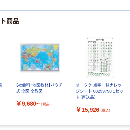
ット商品
表
【社会科・地図教材】パウチ
オータケ 点字一覧ナレッ
式 全図 全教図
ジシート 00299750 1セッ
送
ト（直送品）
￥9,680~
（税込）
￥15,926
（税込）