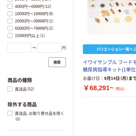
4000円～6999円（12）
10000円～19999円（8）
20000円～39999円（1）
60000円～79999円（2）
150000円以上（1）
〜
円
バリエーション一覧へ（2
検索
イワイサンプル フード
糖尿病指導キット(1単位80
お届け日
9月14日（月）ま
商品の種類
￥68,291~
直送品（52）
（税込）
除外する商品
直送品、お取り寄せ品を除く
（0）