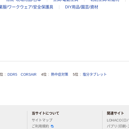
業服/ワークウェア/安全保護具
DIY用品/園芸/資材
3位
DDR5 CORSAIR
4位
熱中症対策
5位
塩分タブレット
当サイトについて
関連サイト
アスクルについてお気軽にご質問ください
サイトマップ
LOHACO（ロ
ご利用規約
パプリ（印刷・