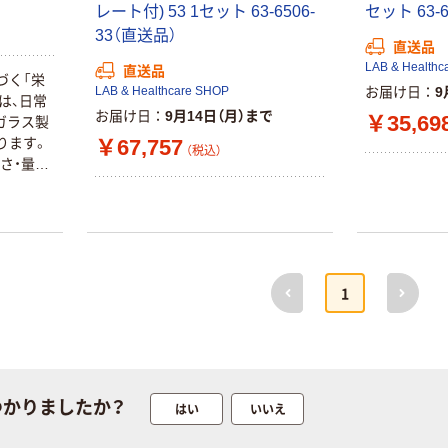
本気プライス
レート付) 53 1セット 63-6506-
セット 63-6
【アスクル限定】
ペーパータオル
33（直送品）
ファーストレイ
直送品
中判 バージンパ
ト ニトリルグ
LAB & Healthc
直送品
ルプ100％ 200
づく「栄
ローブ ブル
￥698~
（税込）
LAB & Healthcare SHOP
お届け日
9
枚入 PEFC認証
は、日常
ー 粉なし（パ
￥156~
（税込）
お届け日
9月14日（月）まで
シングル アスク
￥35,69
ガラス製
ウダーフリー）
ルオリジナル
￥67,757
ります。
人気商品
（税込）
オリジナル
さ・量目
サントリー 天然
導ツール
【アスクル限定】
水 ミネラルウォ
ファーストレイ
ーター ペットボ
ト ニトリルグ
トル
￥686~
（税込）
ローブ ホワイ
￥698~
（税込）
ト 粉なし（パ
前へ
次へ
ウダーフリー）
1
期間限定価格
本気プライス
アスクル プラ
ファーストレイ
スチックグロー
ト ホワイト紙コ
ブ 薄手 粉な
ップ
し（パウダーフ
￥298~
（税込）
リー）
つかりましたか？
￥374~
はい
いいえ
（税込）