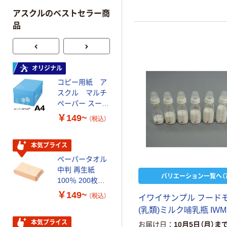
アスクルのベストセラー商
品
オリジナル
本気プライス
コピー用紙 ア
トイレットペー
スクル マルチ
パー ダブル60
ペーパー スーパ
ｍ 再生紙
ーホワイト+
100% 6ロール
￥149~
￥446~
（税込）
（税込）
リサイクル100
芯あり FSC認
証
本気プライス
オリジナル
ペーパータオル
コピー用紙 マ
中判 再生紙
ルチペーパー
バリエーション一覧へ（7
100％ 200枚
スーパーエコノ
FSC認証 シング
ミー+
￥149~
￥149~
（税込）
（税込）
イワイサンプル フード
ル 大王製紙共同
(乳類)ミルク哺乳瓶 IWM
企画 オリジナル
本気プライス
本気プライス
お届け日
10月5日（月）ま