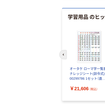
学習用品 のヒ
前のスライドへ
ス） ナッ
アサヒシューズ アサヒド
オータケ ローマ字一覧
Syst.
ライスクール 007EC イエ
ナレッジシート(訓令式)
448
ロー KD38563
00299786 1セット（直
品）
￥2,420~
￥21,606
）
（税込）
（税込）