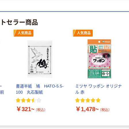
ストセラー商品
人気商品
人気商品
ー
書道半紙 鳩 HATO-5.5-
ミツヤ ワッポン オリジナ
名前
100 丸石製紙
ル 赤
￥321~
￥1,478~
（税込）
（税込）