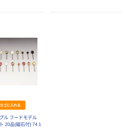
オリジナル
オリジナル
乾電池 単3
コピー用紙 ア
形 アルカリ乾
スクル マルチ
電池 北欧パッ
ペーパー スーパ
ケージ アスク
ーホワイト+
￥140~
￥149~
（税込）
（税込）
ルオリジナル
本気プライス
本気プライス
【ガムテープ】ア
ペーパータオル
スクル 現場のチ
中判 再生紙
カラ 厚さ
100％ 200枚
カゴに入れる
0.22mm 布テー
FSC認証 シング
￥145~
￥149~
（税込）
（税込）
プ
ル 大王製紙共同
プル フードモデル
企画 オリジナル
20品(磁石付) 74 1
本気プライス