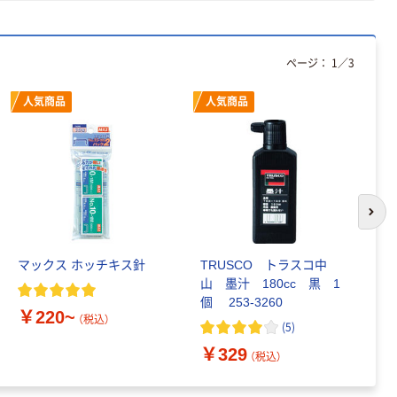
ページ：
1
／
3
人気商品
人気商品
次の
マックス ホッチキス針
TRUSCO トラスコ中
ナ
山 墨汁 180cc 黒 1
ー
個 253-3260
ズ
￥220~
（税込）
(
5
)
￥329
￥
（税込）