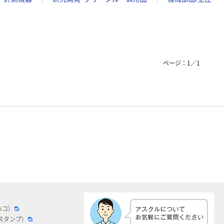
ページ：
1
／
1
ハコ）
スタンプ）