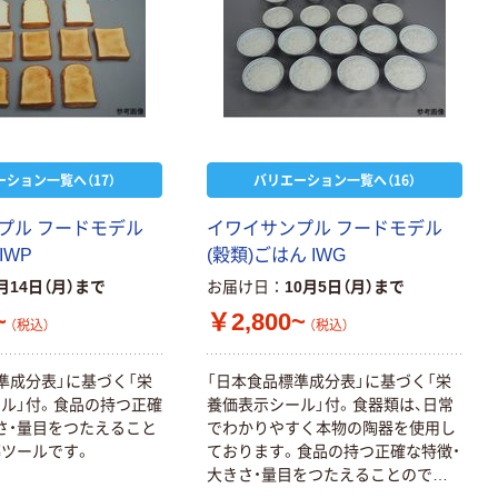
ーション一覧へ（17）
バリエーション一覧へ（16）
プル フードモデル
イワイサンプル フードモデル
IWP
(穀類)ごはん IWG
月14日（月）まで
お届け日
10月5日（月）まで
~
￥2,800~
（税込）
（税込）
準成分表」に基づく「栄
「日本食品標準成分表」に基づく「栄
ル」付。食品の持つ正確
養価表示シール」付。食器類は、日常
さ・量目をつたえること
でわかりやすく本物の陶器を使用し
ツールです。
ております。食品の持つ正確な特徴・
大きさ・量目をつたえることのでき
る指導ツールです。