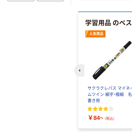
オリジナル
学習用品 のベ
人気商品
前のスライドへ
 用途
ショウワノート ミニじゆ
サクラクレパス マイネ
セミB5
うちょう
ムツイン 細字・極細 
書き用
￥142~
（税込）
￥84~
（税込）