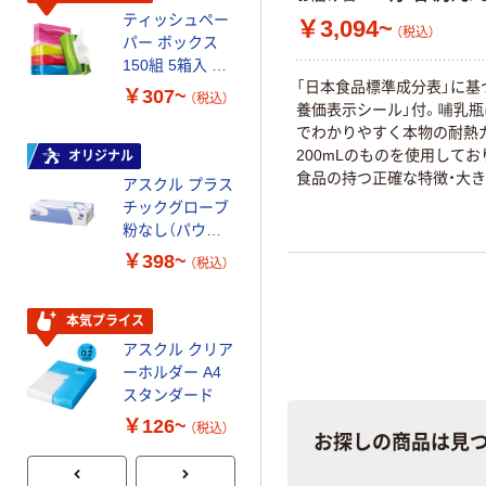
ティッシュペー
アスクル 耳にや
￥3,094~
（税込）
パー ボックス
さしい やわらか
150組 5箱入 ア
いマスク
「日本食品標準成分表」に基
スクル スマート
￥307~
￥458~
（税込）
（税込）
養価表示シール」付。哺乳瓶
コンパクト ビ
でわかりやすく本物の耐熱
ビッド PEFC認
200mLのものを使用してお
証
オリジナル
本気プライス
食品の持つ正確な特徴・大き
アスクル プラス
ペーパータオル
をつたえることのできる指
チックグローブ
小判・シングル
です。
粉なし（パウダ
再生紙 200枚
ーフリー）
FSC認証紙 アス
￥398~
￥143~
（税込）
（税込）
クルオリジナル
本気プライス
本気プライス
アスクル クリア
アスクル トイ
ーホルダー A4
レのおそうじシ
スタンダード
ート 大王製紙
共同企画 トイ
￥126~
￥330~
（税込）
（税込）
レクリーナー
お探しの商品は見
トイレシート