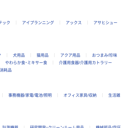
テック
アイプランニング
アックス
アサヒシュー
ク
犬用品
猫用品
アクア用品
おつまみ/珍味
やわらか食・ミキサー食
介護用食器/介護用カトラリー
舗消耗品
事務機器/家電/電池/照明
オフィス家具/収納
生活雑
計測機器
研究開発・クリーンルーム用品
機械部品/空圧