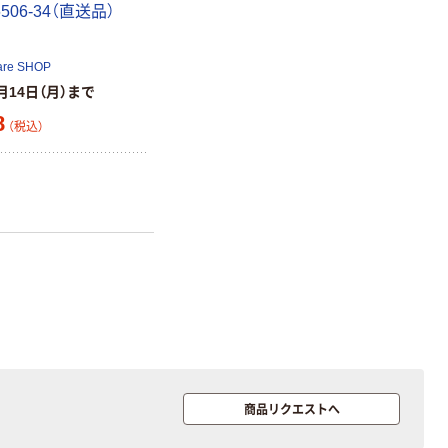
506-34（直送品）
ティッシュペー
パー ボックス
150組 5箱入 ア
are SHOP
スクル スマート
￥307~
（税込）
月14日（月）まで
コンパクト ビ
8
ビッド PEFC認
（税込）
証
オリジナル
アスクル プラス
チックグローブ
粉なし（パウダ
ーフリー）
￥398~
（税込）
本気プライス
アスクル クリア
ーホルダー A4
スタンダード
￥126~
（税込）
商品リクエストへ