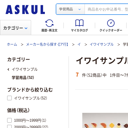
学習用品
カテゴリー
履歴・再注文
マイカタログ
クイックオーダー
ホーム
メーカー名から探す-【ア行】
イ
イワイサンプル
学
イワイサンプ
カテゴリー
イワイサンプル
7
件（52商品）中
1件目〜7
学習用品（52）
ブランドから絞り込む
イワイサンプル（52）
価格（税込）
1000円～1999円（1）
2000円～3999円（27）