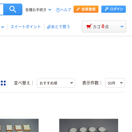
ヘルプ
各種お手続き
0
スイートポイント
あとで買う
カゴ
点
並べ替え：
表示件数：