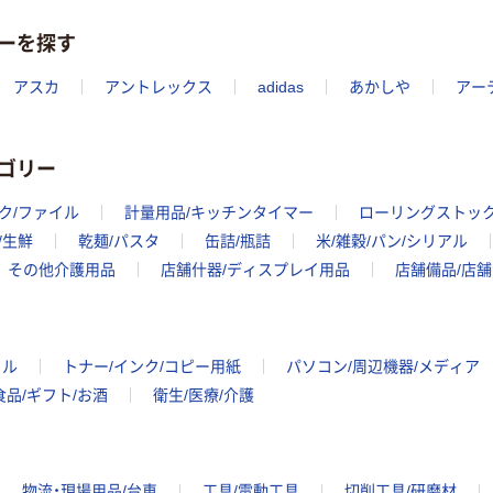
ーを探す
アスカ
アントレックス
adidas
あかしや
アー
ゴリー
ク/ファイル
計量用品/キッチンタイマー
ローリングストッ
/生鮮
乾麺/パスタ
缶詰/瓶詰
米/雑穀/パン/シリアル
その他介護用品
店舗什器/ディスプレイ用品
店舗備品/店
イル
トナー/インク/コピー用紙
パソコン/周辺機器/メディア
食品/ギフト/お酒
衛生/医療/介護
物流・現場用品/台車
工具/電動工具
切削工具/研磨材