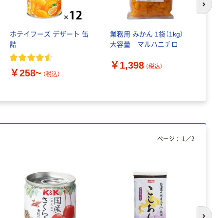
アスクル クリア
次の
ーホルダー A4
スタンダード
ホテイフーズ デザート 缶
業務用 みかん 1袋（1kg）
業
￥126~
（税込）
詰
大容量 マルハニチロ
量
￥1,398
￥
本気プライス
（税込）
￥258~
（税込）
ティッシュペー
パー ボックス
150組 5箱入 ア
スクル スマート
￥328~
（税込）
コンパクト ビ
ビッド PEFC認
ページ：
1
／
2
証
本気プライス
トイレットペー
パー ダブル60
ｍ 再生紙
100% 6ロール
￥460~
（税込）
リサイクル100
芯あり FSC認
証