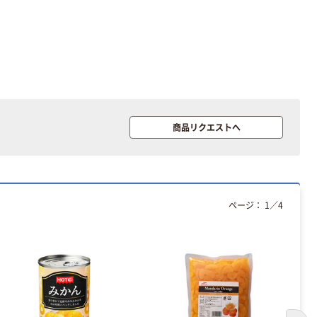
オリジナル
オリジナル
アスクルオリジ
コピー用紙 ア
ナル ラミネー
スクル マルチ
商品リクエストへ
トフィルム A4
ペーパー スーパ
サイズ
ーホワイト+
￥458~
￥149~
（税込）
（税込）
100μ（ミクロン）
オリジナル
ページ：
1
／
4
アスクル プラス
チックグローブ
粉なし（パウダ
ーフリー）
￥398~
（税込）
本気プライス