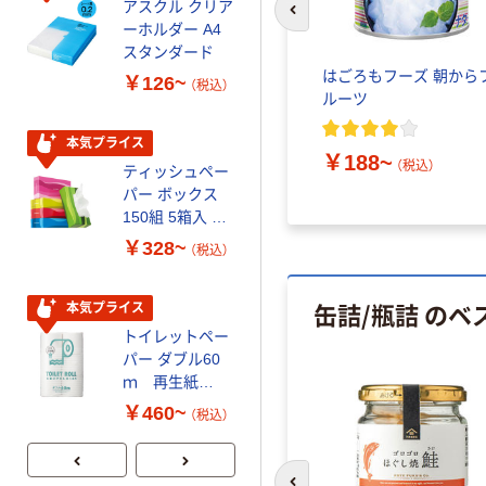
アスクル クリア
アスクル 耳にや
前のスライドへ
ーホルダー A4
さしい やわらか
スタンダード
いマスク
はごろもフーズ 朝から
￥126~
￥458~
（税込）
（税込）
ルーツ
本気プライス
期間限定価格
￥188~
（税込）
ティッシュペー
アスクル プラ
パー ボックス
スチックグロー
150組 5箱入 ア
ブ 薄手 粉な
スクル スマート
し（パウダーフ
￥328~
￥298~
（税込）
（税込）
コンパクト ビ
リー）
ビッド PEFC認
缶詰/瓶詰 の
証
本気プライス
本気プライス
トイレットペー
嬬恋銘水 ナチュ
パー ダブル60
ラルミネラルウ
ｍ 再生紙
ォーター 500ml
100% 6ロール
キャップシール
￥460~
￥1,037~
（税込）
リサイクル100
付き／2Lラベル
（税込）
芯あり FSC認
レス 10本
証