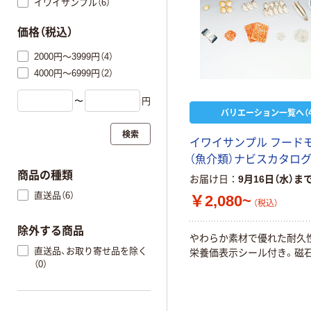
イワイサンプル（6）
価格（税込）
2000円～3999円（4）
4000円～6999円（2）
〜
円
バリエーション一覧へ（4
検索
イワイサンプル フード
（魚介類）ナビスカタログ
商品の種類
お届け日
9月16日（水）ま
直送品（6）
￥2,080~
（税込）
除外する商品
やわらか素材で優れた耐久
直送品、お取り寄せ品を除く
栄養価表示シール付き。磁
（0）