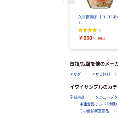
前のスライドへ
久世福商店 ゴロゴロほ
し
￥650~
（税込）
缶詰/瓶詰を他のメー
アサダ
アサヒ飲料
イワイサンプルのカテ
学習用品
メニューブッ
冷凍食品/チルド（冷蔵）
その他診察室備品