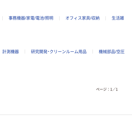
事務機器/家電/電池/照明
オフィス家具/収納
生活雑
計測機器
研究開発・クリーンルーム用品
機械部品/空圧
ページ：
1
／
1