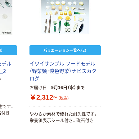
）
バリエーション一覧へ（2）
モデル
イワイサンプル フードモデル
_2
（野菜類・淡色野菜）ナビスカタ
ログ
で
お届け日
9月16日（水）まで
￥2,312~
（税込）
性です。
石付き
やわらか素材で優れた耐久性です。
栄養価表示シール付き。磁石付き