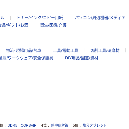
イル
トナー/インク/コピー用紙
パソコン/周辺機器/メディア
食品/ギフト/お酒
衛生/医療/介護
物流・現場用品/台車
工具/電動工具
切削工具/研磨材
業服/ワークウェア/安全保護具
DIY用品/園芸/資材
3位
DDR5 CORSAIR
4位
熱中症対策
5位
塩分タブレット