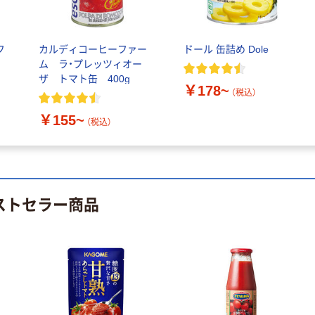
ファーストレイ
ペーパータオル
ト ホワイト紙コ
小判・シングル
ップ
再生紙 200枚
FSC認証紙 アス
フ
カルディコーヒーファー
ドール 缶詰め Dole
￥374~
￥143~
（税込）
（税込）
クルオリジナル
ム ラ・プレッツィオー
ザ トマト缶 400g
￥178~
本気プライス
本気プライス
（税込）
蛍光オプテック
ティッシュペー
￥155~
（税込）
ス1(アスクル限
パー ボックス
定モデル) 蛍光
モカ 200組 5個
ペン ゼブラ
アスクル オリジ
￥52~
￥428~
（税込）
（税込）
ナルティッシュ
PEFC認証
ベストセラー商品
オリジナル
本気プライス
スズラン 酒精綿
アスクル トイ
G バルクタイプ
レのおそうじシ
指定医薬部外品
ート 大王製紙
共同企画 トイ
￥140~
￥330~
（税込）
（税込）
レクリーナー
トイレシート
オリジナル