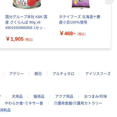
次の
国分グループ本社 K&K 国
ホテイフーズ 北海道十勝
国
産 さくらんぼ 90g x6
産小豆100％使用
か
4901592886958 1セット
￥468~
￥
(6個)（直送品）
（税込）
￥1,905
（税込）
アデリー
朝日
アルチェネロ
アイリスフーズ
ク
犬用品
猫用品
アクア用品
おつまみ/珍味
やわらか食・ミキサー食
介護用食器/介護用カトラリー
舗消耗品