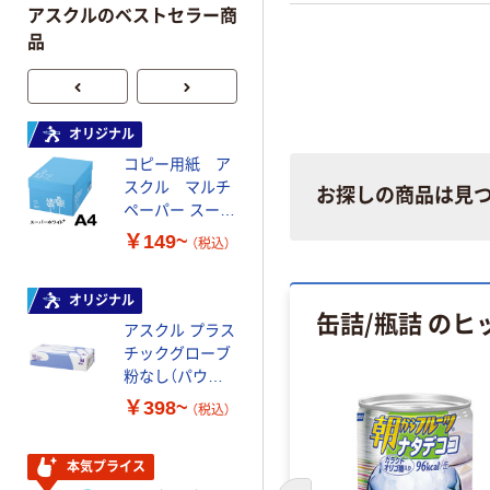
アスクルのベストセラー商
品
オリジナル
本気プライス
コピー用紙 ア
ペーパータオル
スクル マルチ
中判 再生紙
お探しの商品は見
ペーパー スーパ
100％ 200枚
ーホワイト+
FSC認証 シング
￥149~
￥149~
（税込）
（税込）
ル 大王製紙共同
企画 オリジナル
オリジナル
オリジナル
缶詰/瓶詰 のヒ
アスクル プラス
コピー用紙 マ
チックグローブ
ルチペーパー
粉なし（パウダ
スーパーエコノ
ーフリー）
ミー+
￥398~
￥149~
（税込）
（税込）
本気プライス
本気プライス