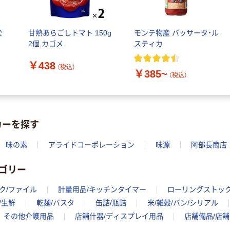
ぐ
甘熟あらごしトマト 150g
モンテ物産 パッサータ・ル
2個 カゴメ
スティカ
￥438
（税込）
￥385~
（税込）
カーを探す
味の素
アライドコーポレーション
味源
阿部長商店
ゴリー
ク/ファイル
計量用品/キッチンタイマー
ローリングストッ
/生鮮
乾麺/パスタ
缶詰/瓶詰
米/雑穀/パン/シリアル
その他介護用品
店舗什器/ディスプレイ用品
店舗備品/店