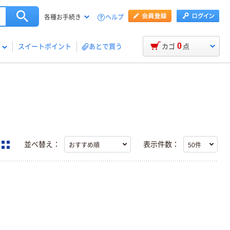
ヘルプ
各種お手続き
0
スイートポイント
あとで買う
カゴ
点
並べ替え：
表示件数：