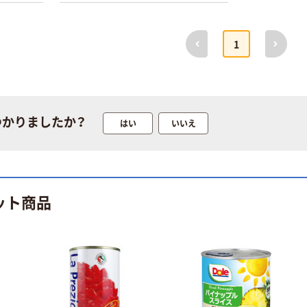
前へ
次へ
1
本気プライス
オリジナル
トイレットペー
【アスクル限定】
パー シングル
ファーストレイ
つかりましたか？
はい
いいえ
120ｍ 再生紙
ト ニトリルグ
100% 6ロール
ローブ ホワイ
￥470~
￥698~
（税込）
（税込）
リサイクル100
ト 粉なし（パ
芯あり FSC認
ウダーフリー）
証
人気商品
オリジナル
ット商品
サントリー 天然
【アスクル限定】
水 ミネラルウォ
ファーストレイ
ーター ペットボ
ト ニトリルグ
トル
ローブ ブル
￥686~
￥698~
（税込）
（税込）
ー 粉なし（パ
ウダーフリー）
本気プライス
本気プライス