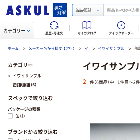
缶詰/瓶詰
カテゴリー
履歴・再注文
マイカタログ
クイックオーダー
ホーム
メーカー名から探す-【ア行】
イ
イワイサンプル
缶
イワイサンプル
カテゴリー
イワイサンプル
2
件（6商品）中
1件目〜2
缶詰/瓶詰（6）
スペックで絞り込む
パッケージの種類
缶（1）
ブランドから絞り込む