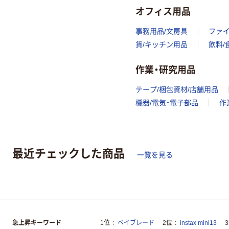
オフィス用品
事務用品/文房具
ファ
貨/キッチン用品
飲料/
作業・研究用品
テープ/梱包資材/店舗用品
機器/電気・電子部品
作
最近チェックした商品
一覧を見る
急上昇キーワード
1位
ベイブレード
2位
instax mini13