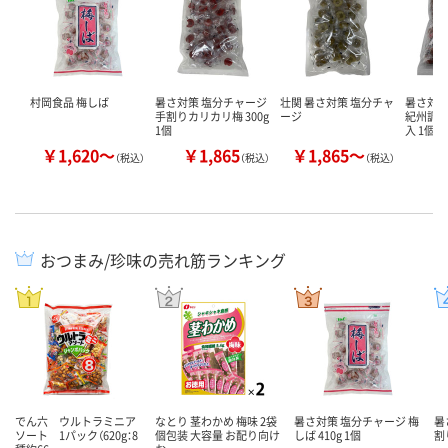
村岡食品 梅しば
暑さ対策 塩分チャージ
壮関 暑さ対策 塩分チャ
暑さ対策
手割りカリカリ梅 300g
ージ
紀州調味
1個
入 1個
￥1,620～
￥1,865
￥1,865～
￥
（税込）
（税込）
（税込）
おつまみ/珍味の売れ筋ランキング
でん六 ウルトラミニア
なとり 茎わかめ 梅味 2袋
暑さ対策 塩分チャージ 梅
暑
ソート 1パック（620g：8
個包装 大容量 お配り向け
しば 410g 1個
割