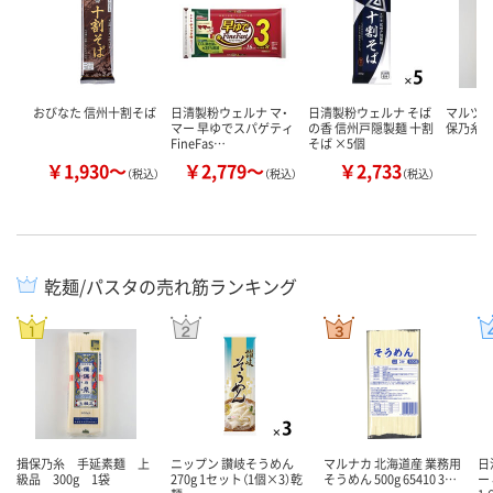
おびなた 信州十割そば
日清製粉ウェルナ マ・
日清製粉ウェルナ そば
マルツネ
マー 早ゆでスパゲティ
の香 信州戸隠製麺 十割
保乃糸」
FineFas…
そば ×5個
￥1,930～
￥2,779～
￥2,733
￥
（税込）
（税込）
（税込）
乾麺/パスタの売れ筋ランキング
揖保乃糸 手延素麺 上
ニップン 讃岐そうめん
マルナカ 北海道産 業務用
日
級品 300g 1袋
270g 1セット（1個×3）乾
そうめん 500g 65410 3…
ー