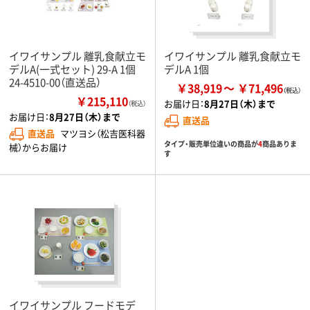
イワイサンプル 離乳食献立モ
イワイサンプル 離乳食献立モ
デルA(一式セット) 29-A 1個
デルA 1個
24-4510-00（直送品）
￥38,919
￥71,496
￥215,110
お届け日：
8月27日（木）まで
（税込）
お届け日：
8月27日（木）まで
直送品
直送品
マツヨシ（松吉医科器
タイプ・販売単位違いの商品が
4
商品ありま
械）からお届け
す
イワイサンプル フードモデ