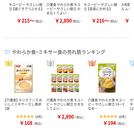
キユーピー やさしい献
介護食 やわらか食 キユ
キユーピー やさしい献
大和製罐
立 【歯ぐきでつぶせる】
ーピー やさしい献立 か
立 【容易にかめる】
ル ムー
まなくてよい…
￥215～
￥2,890
￥216～
￥6
（税込）
（税込）
（税込）
やわらか食・ミキサー食の売れ筋ランキング
【介護食】 ホリカフーズ お
介護食 やわらか食 キユー
介護食 やわらか食 キユー
ホ
いしくミキサー だし巻卵
ピー やさしい献立 かまな
ピー やさしい献立 Y4ー3
キ
1袋
くてよい…
なめ…
1
￥2,890
(
4件
)
(
6件
)
（税込）
￥168
￥194
（税込）
（税込）