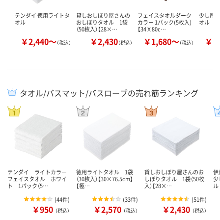
テンダイ 徳用ライトタ
貸しおしぼり屋さんの
フェイスタオルダーク
少し厚
オル
おしぼりタオル 1袋
カラー 1パック(5枚入)
オル
（50枚入）【28×…
【34Ｘ80c…
￥2,440～
￥2,430
￥1,680～
￥1
（税込）
（税込）
（税込）
タオル/バスマット/バスローブの売れ筋ランキング
テンダイ ライトカラー
徳用ライトタオル 1袋
貸しおしぼり屋さんのお
伊
フェイスタオル ホワイ
（30枚入）【30×76.5cm】
しぼりタオル 1袋（50枚
少
ト 1パック（5…
【極…
入）【28×…
ル
(
44件
)
(
33件
)
(
51件
)
￥950
￥2,570
￥2,430
（税込）
（税込）
（税込）