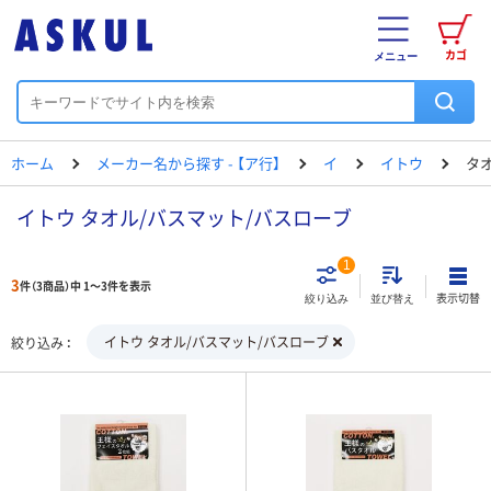
カゴ
メニュー
ホーム
メーカー名から探す - 【ア行】
イ
イトウ
タ
イトウ タオル/バスマット/バスローブ
1
3
件（3商品）中 1～3件を表示
表示切替
絞り込み
並び替え
イトウ タオル/バスマット/バスローブ
絞り込み