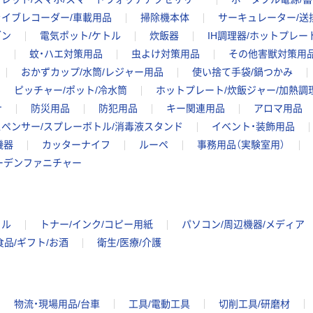
ライブレコーダー/車載用品
掃除機本体
サーキュレーター/送
ブン
電気ポット/ケトル
炊飯器
IH調理器/ホットプレー
ア
蚊・ハエ対策用品
虫よけ対策用品
その他害獣対策用
おかずカップ/水筒/レジャー用品
使い捨て手袋/鍋つかみ
ピッチャー/ポット/冷水筒
ホットプレート/炊飯ジャー/加熱調
ナ
防災用品
防犯用品
キー関連用品
アロマ用品
ペンサー/スプレーボトル/消毒液スタンド
イベント・装飾用品
機器
カッターナイフ
ルーペ
事務用品（実験室用）
ーデンファニチャー
イル
トナー/インク/コピー用紙
パソコン/周辺機器/メディア
食品/ギフト/お酒
衛生/医療/介護
物流・現場用品/台車
工具/電動工具
切削工具/研磨材