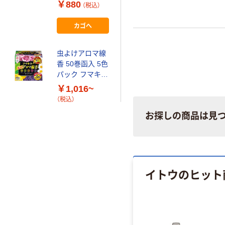
巻 缶入 屋外 ア
￥880
（税込）
ウトドア
950053 1缶
カゴへ
虫よけアロマ線
香 50巻函入 5色
パック フマキラ
ー
￥1,016~
（税込）
お探しの商品は見
イトウのヒット