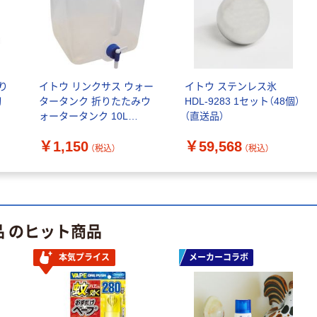
り
イトウ リンクサス ウォー
イトウ ステンレス氷
切
タータンク 折りたたみウ
HDL-9283 1セット（48個）
ォータータンク 10L
（直送品）
HED5604 1個 695-
￥1,150
￥59,568
1098（直送品）
（税込）
（税込）
品 のヒット商品
本気プライス
メーカーコラボ