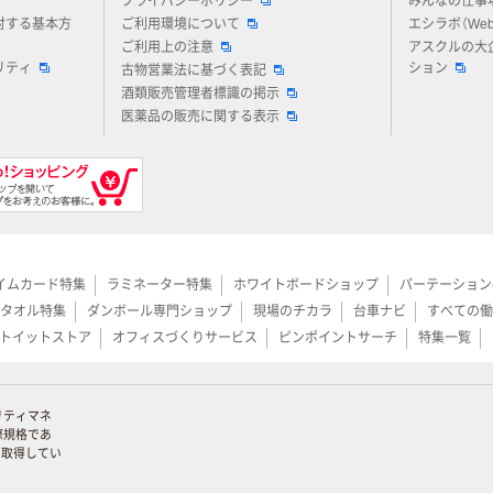
プライバシーポリシー
みんなの仕事
対する基本方
ご利用環境について
エシラボ（We
ご利用上の注意
アスクルの大
リティ
ション
古物営業法に基づく表記
酒類販売管理者標識の掲示
医薬品の販売に関する表示
イムカード特集
ラミネーター特集
ホワイトボードショップ
パーテーション
タオル特集
ダンボール専門ショップ
現場のチカラ
台車ナビ
すべての働
トイットストア
オフィスづくりサービス
ピンポイントサーチ
特集一覧
リティマネ
際規格であ
証を取得してい