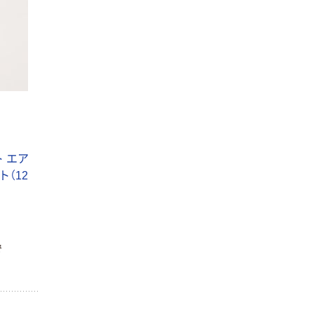
 エア
ト（12
で