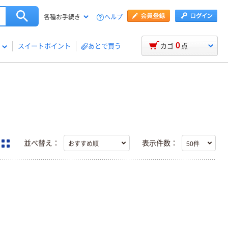
ヘルプ
各種お手続き
0
スイートポイント
あとで買う
カゴ
点
並べ替え：
表示件数：