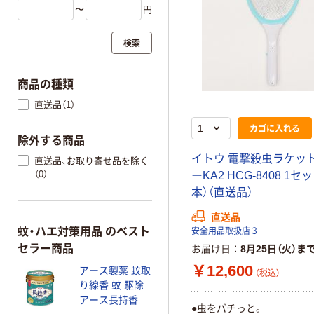
〜
円
検索
商品の種類
直送品（1）
カゴに入れる
除外する商品
イトウ 電撃殺虫ラケット
直送品、お取り寄せ品を除く
（0）
ーKA2 HCG-8408 1セッ
本）（直送品）
直送品
蚊・ハエ対策用品 のベスト
安全用品取扱店３
セラー商品
お届け日
8月25日（火）ま
￥12,600
アース製薬 蚊取
（税込）
り線香 蚊 駆除
アース長持香 50
●虫をパチっと。