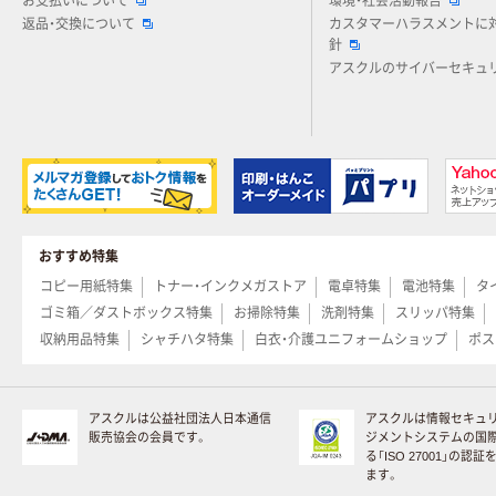
お支払いについて
環境・社会活動報告
返品・交換について
カスタマーハラスメントに
針
アスクルのサイバーセキュ
おすすめ特集
コピー用紙特集
トナー・インクメガストア
電卓特集
電池特集
タ
ゴミ箱／ダストボックス特集
お掃除特集
洗剤特集
スリッパ特集
収納用品特集
シャチハタ特集
白衣・介護ユニフォームショップ
ポス
アスクルは公益社団法人日本通信
アスクルは情報セキュ
販売協会の会員です。
ジメントシステムの国
る「ISO 27001」の認
ます。