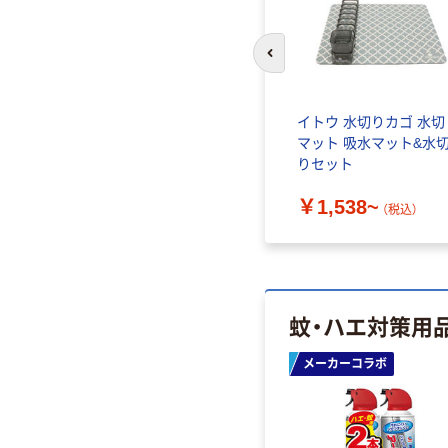
前のスライドへ
イトウ 水切りカゴ 水切
マット 吸水マット&水
りセット
￥1,538~
（税込）
蚊・ハエ対策用
メーカーコラボ