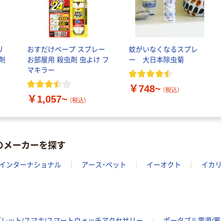
リ
おすだけベープ スプレー
蚊がいなくなるスプレ
剤
お部屋用 殺虫剤 虫よけ フ
ー 大日本除虫菊
マキラー
￥748~
（税込）
￥1,057~
（税込）
のメーカーを探す
インターナショナル
アース・ペット
イーオクト
イカ
ブレット/スマホ/スマートウォッチアクセサリー
ポータブル電源/