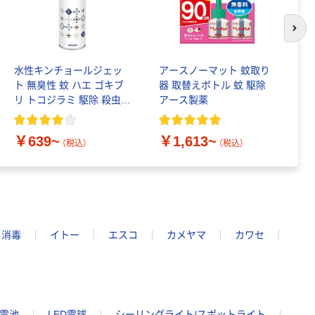
次の
水性キンチョールジェッ
アースノーマット 蚊取り
（
ト 無臭性 蚊 ハエ ゴキブ
器 取替えボトル 蚊 駆除
な
リ トコジラミ 駆除 殺虫剤
アース製薬
発
スプレー 大日本除虫菊
K
￥639~
￥1,613~
￥
（税込）
（税込）
リ消毒
イトー
エスコ
カメヤマ
カワセ
蓄電池
LED電球
シーリングライト/スポットライト