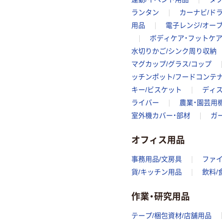
ランタン
カーナビ/ド
用品
電子レンジ/オー
ボディケア・フットケ
水切りかご/シンク周り収納
マグカップ/グラス/コップ
ッチンポット/フードコンテ
キー/ビスケット
ディス
ライバー
農業・園芸用
室外機カバー・部材
ガ
オフィス用品
事務用品/文房具
ファ
貨/キッチン用品
飲料/
作業・研究用品
テープ/梱包資材/店舗用品