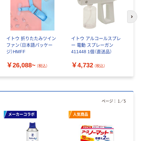
次の
イトウ 折りたたみツイン
イトウ アルコールスプレ
イ
ファン（日本語パッケー
ー 電動 スプレーガン
タ
ジ）HMFF
411448 1個（直送品）
D
個
￥26,088~
￥4,732
￥
（税込）
（税込）
ページ：
1
／
5
メーカーコラボ
人気商品