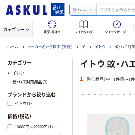
...
蚊・ハ
カテゴリー
履歴・再注文
マイカタログ
クイックオーダー
ホーム
メーカー名から探す-【ア行】
イ
イトウ
蚊・ハエ対
イトウ 蚊・ハ
カテゴリー
イトウ
1
件（1商品）中
1件目〜1
蚊・ハエ対策用品（1）
ブランドから絞り込む
イトウ（1）
価格（税込）
10000円～19999円（1）