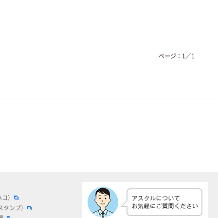
ページ：
1
／
1
ハコ）
スタンプ）