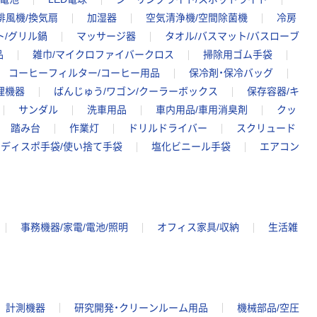
排風機/換気扇
加湿器
空気清浄機/空間除菌機
冷房
ト/グリル鍋
マッサージ器
タオル/バスマット/バスローブ
品
雑巾/マイクロファイバークロス
掃除用ゴム手袋
コーヒーフィルター/コーヒー用品
保冷剤・保冷バッグ
理機器
ばんじゅう/ワゴン/クーラーボックス
保存容器/キ
サンダル
洗車用品
車内用品/車用消臭剤
クッ
踏み台
作業灯
ドリルドライバー
スクリュード
ディスポ手袋/使い捨て手袋
塩化ビニール手袋
エアコン
事務機器/家電/電池/照明
オフィス家具/収納
生活雑
計測機器
研究開発・クリーンルーム用品
機械部品/空圧