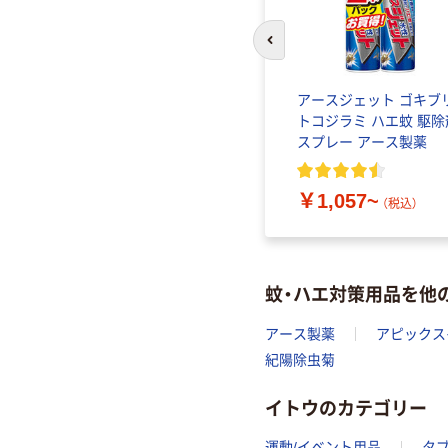
前のスライドへ
アースノー
アースジェット ゴキブ
式スプレ
トコジラミ ハエ蚊 駆除
120回
スプレー アース製薬
内 対策
ース製薬
￥1,057~
（税込）
蚊・ハエ対策用品を他
アース製薬
アピックス
紀陽除虫菊
イトウのカテゴリー
運動/イベント用品
タ