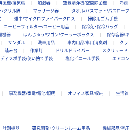
排風機/換気扇
加湿器
空気清浄機/空間除菌機
冷房
ト/グリル鍋
マッサージ器
タオル/バスマット/バスローブ
品
雑巾/マイクロファイバークロス
掃除用ゴム手袋
コーヒーフィルター/コーヒー用品
保冷剤・保冷バッグ
理機器
ばんじゅう/ワゴン/クーラーボックス
保存容器/キ
サンダル
洗車用品
車内用品/車用消臭剤
クッ
踏み台
作業灯
ドリルドライバー
スクリュード
ディスポ手袋/使い捨て手袋
塩化ビニール手袋
エアコン
事務機器/家電/電池/照明
オフィス家具/収納
生活雑
計測機器
研究開発・クリーンルーム用品
機械部品/空圧