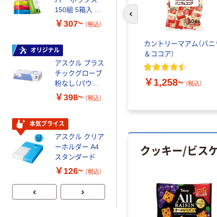
150組 5箱入 ア
いマスク
前のスライドへ
スクル スマート
￥307~
￥458~
（税込）
（税込）
コンパクト ビ
ビッド PEFC認
カントリーマアム（バニ
証
オリジナル
本気プライス
＆ココア）
アスクル プラス
ペーパータオル
チックグローブ
小判・シングル
￥1,258~
粉なし（パウダ
再生紙 200枚
（税込）
ーフリー）
FSC認証紙 アス
￥398~
￥143~
（税込）
（税込）
クルオリジナル
本気プライス
本気プライス
アスクル クリア
アスクル トイ
クッキー/ビス
ーホルダー A4
レのおそうじシ
スタンダード
ート 大王製紙
共同企画 トイ
￥126~
￥330~
（税込）
（税込）
レクリーナー
トイレシート
オリジナル