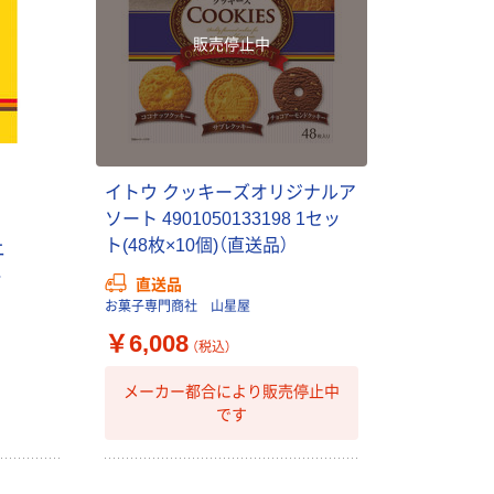
販売停止中
イトウ クッキーズオリジナルア
ソート 4901050133198 1セッ
ト(48枚×10個)（直送品）
ニ
ト
直送品
お菓子専門商社 山星屋
￥6,008
（税込）
メーカー都合により販売停止中
です