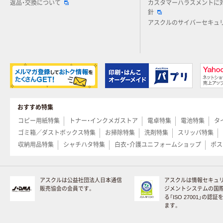
返品・交換について
カスタマーハラスメントに
針
アスクルのサイバーセキュ
おすすめ特集
コピー用紙特集
トナー・インクメガストア
電卓特集
電池特集
タ
ゴミ箱／ダストボックス特集
お掃除特集
洗剤特集
スリッパ特集
収納用品特集
シャチハタ特集
白衣・介護ユニフォームショップ
ポス
アスクルは公益社団法人日本通信
アスクルは情報セキュ
販売協会の会員です。
ジメントシステムの国
る「ISO 27001」の認
ます。