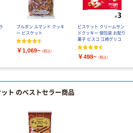
中判 バージンパ
ト ニトリルグ
ルプ100％ 200
ローブ ブル
￥698~
（税込）
枚入 PEFC認証
ー 粉なし（パ
￥156~
（税込）
シングル アスク
ウダーフリー）
ラ
ブルボン ルマンド クッキ
ビスケット クリームサン
ルオリジナル
人気商品
ー ビスケット
ドクッキー 個包装 お配り
オリジナル
サントリー 天然
菓子 ビスコ 江崎グリコ
【アスクル限定】
水 ミネラルウォ
￥1,069~
ファーストレイ
ーター ペットボ
（税込）
￥498~
ト ニトリルグ
トル
（税込）
￥686~
（税込）
ローブ ホワイ
￥698~
（税込）
ト 粉なし（パ
ウダーフリー）
期間限定価格
本気プライス
アスクル プラ
ファーストレイ
ケット のベストセラー商品
スチックグロー
ト ホワイト紙コ
ブ 薄手 粉な
ップ
し（パウダーフ
￥298~
（税込）
リー）
￥374~
（税込）