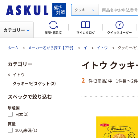
...
クッキ
カテゴリー
履歴・再注文
マイカタログ
クイックオーダー
ホーム
メーカー名から探す-【ア行】
イ
イトウ
クッキー/
イトウ クッキ
カテゴリー
イトウ
2
件（2商品）中
1件目〜2
クッキー/ビスケット（2）
スペックで絞り込む
原産国
日本（2）
質量
100g未満（1）