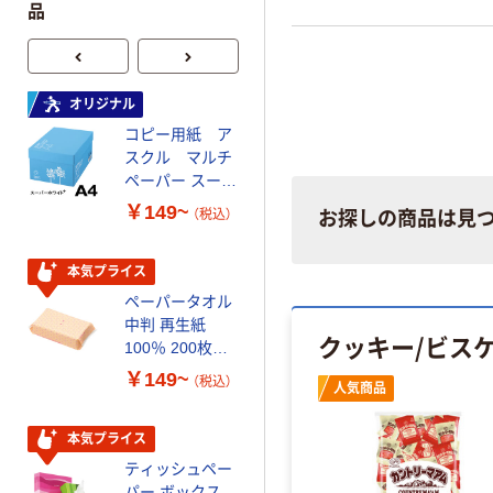
品
オリジナル
本気プライス
コピー用紙 ア
トイレットペー
スクル マルチ
パー ダブル60
ペーパー スーパ
ｍ 再生紙
ーホワイト+
100% 6ロール
￥149~
￥446~
（税込）
（税込）
お探しの商品は見
リサイクル100
芯あり FSC認
証
本気プライス
オリジナル
ペーパータオル
コピー用紙 マ
中判 再生紙
ルチペーパー
クッキー/ビス
100％ 200枚
スーパーエコノ
FSC認証 シング
ミー+
￥149~
￥149~
（税込）
（税込）
人気商品
ル 大王製紙共同
企画 オリジナル
本気プライス
本気プライス
ティッシュペー
アスクル 耳にや
パー ボックス
さしい やわらか