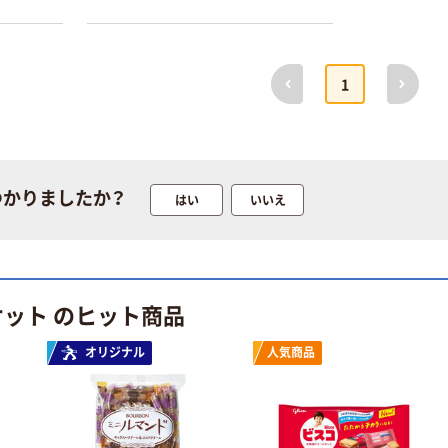
前へ
次へ
1
本気プライス
オリジナル
トイレットペー
スズラン 酒精綿
パー シングル
G バルクタイプ
120ｍ 再生紙
指定医薬部外品
100% 6ロール
￥455~
￥140~
（税込）
（税込）
つかりましたか？
はい
いいえ
リサイクル100
芯あり FSC認
証
本気プライス
本気プライス
嬬恋銘水 ナチュ
ティッシュペー
ラルミネラルウ
パー ボックス
ケット のヒット商品
ォーター 500ml
モカ 200組 5個
キャップシール
アスクル オリジ
￥1,037~
￥428~
（税込）
オリジナル
人気商品
付き／2Lラベル
ナルティッシュ
（税込）
レス 10本
PEFC認証
オリジナル
本気プライス
【アスクル限定】
ペーパータオル
ファーストレイ