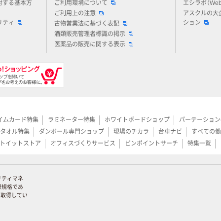
対する基本方
ご利用環境について
エシラボ（We
ご利用上の注意
アスクルの大
リティ
ション
古物営業法に基づく表記
酒類販売管理者標識の掲示
医薬品の販売に関する表示
イムカード特集
ラミネーター特集
ホワイトボードショップ
パーテーション
タオル特集
ダンボール専門ショップ
現場のチカラ
台車ナビ
すべての働
トイットストア
オフィスづくりサービス
ピンポイントサーチ
特集一覧
リティマネ
際規格であ
証を取得してい