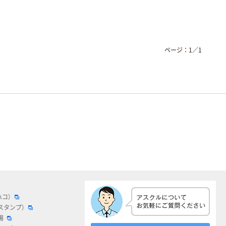
ページ：
1
／
1
ハコ）
スタンプ）
場