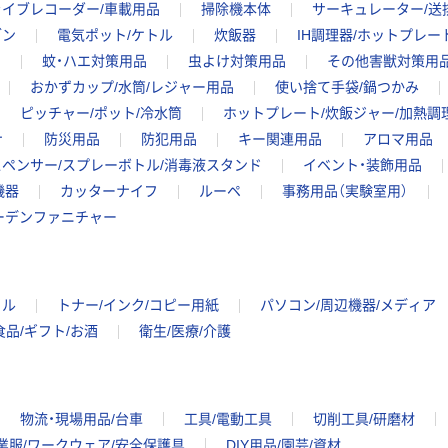
ライブレコーダー/車載用品
掃除機本体
サーキュレーター/送
ブン
電気ポット/ケトル
炊飯器
IH調理器/ホットプレー
ア
蚊・ハエ対策用品
虫よけ対策用品
その他害獣対策用
おかずカップ/水筒/レジャー用品
使い捨て手袋/鍋つかみ
ピッチャー/ポット/冷水筒
ホットプレート/炊飯ジャー/加熱調
ナ
防災用品
防犯用品
キー関連用品
アロマ用品
ペンサー/スプレーボトル/消毒液スタンド
イベント・装飾用品
機器
カッターナイフ
ルーペ
事務用品（実験室用）
ーデンファニチャー
イル
トナー/インク/コピー用紙
パソコン/周辺機器/メディア
食品/ギフト/お酒
衛生/医療/介護
物流・現場用品/台車
工具/電動工具
切削工具/研磨材
業服/ワークウェア/安全保護具
DIY用品/園芸/資材