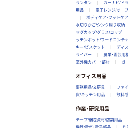
ランタン
カーナビ/ド
用品
電子レンジ/オー
ボディケア・フットケ
水切りかご/シンク周り収納
マグカップ/グラス/コップ
ッチンポット/フードコンテ
キー/ビスケット
ディス
ライバー
農業・園芸用
室外機カバー・部材
ガ
オフィス用品
事務用品/文房具
ファ
貨/キッチン用品
飲料/
作業・研究用品
テープ/梱包資材/店舗用品
機器/電気・電子部品
作