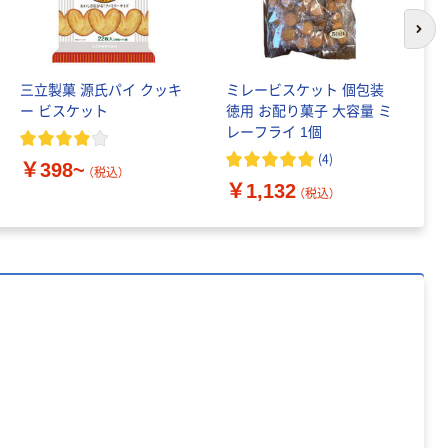
150組 5箱入 ア
次の
スクル スマート
￥307~
（税込）
コンパクト ビ
ビッド PEFC認
三立製菓 源氏パイ クッキ
ミレービスケット 個包装
カ
証
オリジナル
ー ビスケット
徳用 お配り菓子 大容量 ミ
ピ
アスクル プラス
レーフライ 1個
チックグローブ
(
4
)
￥398~
￥
粉なし（パウダ
（税込）
￥1,132
ーフリー）
（税込）
￥398~
（税込）
本気プライス
アスクル クリア
ーホルダー A4
スタンダード
￥126~
（税込）