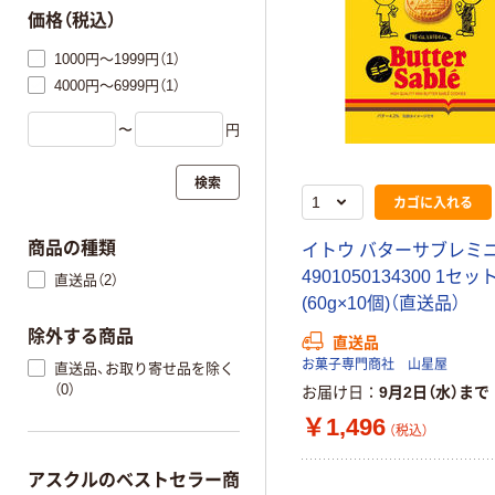
価格（税込）
1000円～1999円（1）
4000円～6999円（1）
〜
円
検索
カゴに入れる
商品の種類
イトウ バターサブレミ
4901050134300 1セッ
直送品（2）
(60g×10個)（直送品）
除外する商品
直送品
お菓子専門商社 山星屋
直送品、お取り寄せ品を除く
（0）
お届け日
9月2日（水）まで
￥1,496
（税込）
アスクルのベストセラー商