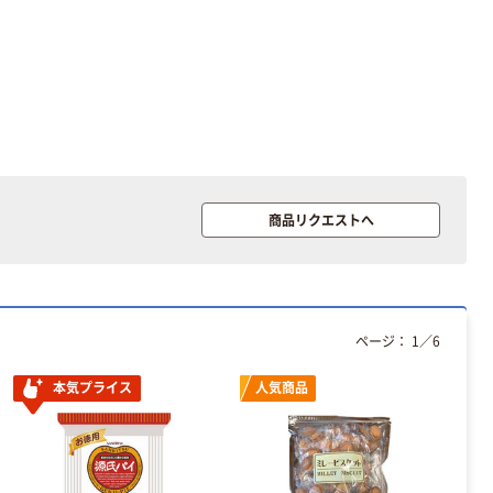
オリジナル
オリジナル
乾電池 単3
コピー用紙 ア
形 アルカリ乾
スクル マルチ
電池 北欧パッ
ペーパー スーパ
ケージ アスク
ーホワイト+
￥140~
￥149~
（税込）
（税込）
商品リクエストへ
ルオリジナル
本気プライス
本気プライス
【ガムテープ】ア
ペーパータオル
スクル 現場のチ
中判 再生紙
ページ：
1
／
6
カラ 厚さ
100％ 200枚
0.22mm 布テー
FSC認証 シング
￥145~
￥149~
（税込）
（税込）
本気プライス
人気商品
プ
ル 大王製紙共同
企画 オリジナル
本気プライス
ティッシュペー
パー ボックス