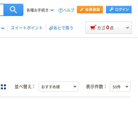
ヘルプ
各種お手続き
0
スイートポイント
あとで買う
カゴ
点
並べ替え：
表示件数：