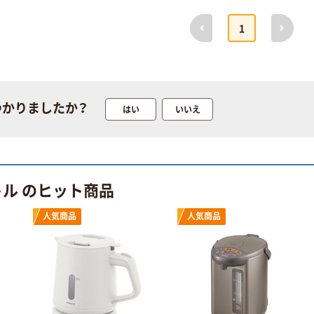
HD-TX1203
保存ケース
前へ
次へ
￥27,948~
￥1,420~
1
（税込）
（税込）
イトウ エアーベ
イトウ CAT FAN
ルトファン
ニューキャット
HCF20-14DL
ファン HCF20-
つかりましたか？
はい
いいえ
10DL
￥27,024~
￥27,024~
（税込）
（税込）
イトウ ポケット
イトウ 保存容器
ミニファン
伸びる シリコン
トル のヒット商品
HCF20-19ED
保存ケース 3個
組
￥22,440~
￥2,248~
人気商品
人気商品
（税込）
（税込）
イトウ 電撃殺虫
イトウ ペットボ
ラケット HDL-
トルスプレー
9221 1セット
531098 1個（直
（20本）（直送品）
送品）
￥30,200
￥2,482
（税込）