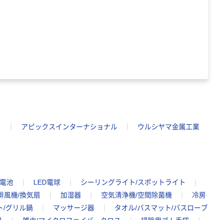
ヒ
アピックスインターナショナル
ウルシヤマ金属工業
蓄電池
LED電球
シーリングライト/スポットライト
排風機/換気扇
加湿器
空気清浄機/空間除菌機
冷房
ト/グリル鍋
マッサージ器
タオル/バスマット/バスローブ