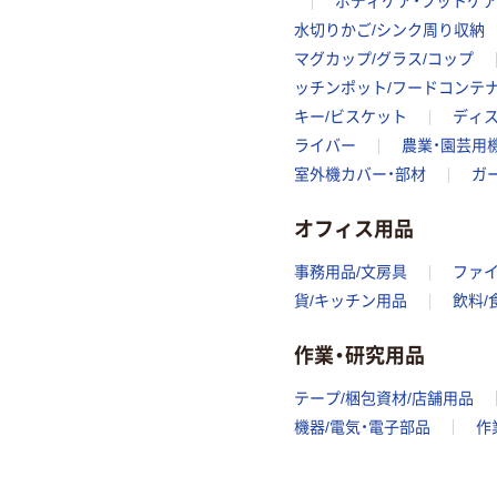
ボディケア・フットケ
水切りかご/シンク周り収納
マグカップ/グラス/コップ
ッチンポット/フードコンテ
キー/ビスケット
ディス
ライバー
農業・園芸用
室外機カバー・部材
ガ
オフィス用品
事務用品/文房具
ファ
貨/キッチン用品
飲料/
作業・研究用品
テープ/梱包資材/店舗用品
機器/電気・電子部品
作