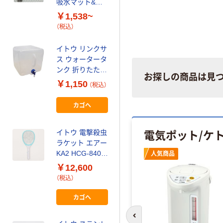
0
吸水マット&水
ウォッシャー
切りセット
HDLー6601
￥1,538~
￥8,024
（税込）
N25-41 1台（直
（税込）
送品）
カゴへ
イトウ リンクサ
ス ウォータータ
イトウ アルコー
ンク 折りたたみ
ルスプレー 電動
お探しの商品は見
ウォータータン
￥1,150
スプレーガン
（税込）
ク 10L
411448 1個（直
￥4,732
HED5604 1個
（税込）
カゴへ
送品）
695-1098（直送
カゴへ
品）
電気ポット/ケ
イトウ 電撃殺虫
ラケット エアー
イトウ 3in1電撃
KA2 HCG-8408
人気商品
殺虫ランタンラ
1セット（12本）
￥12,600
イト ブルー
（直送品）
（税込）
HCE-DSLL001
￥32,856
BL 1セット（24
（税込）
カゴへ
個）（直送品）
カゴへ
前のスライドへ