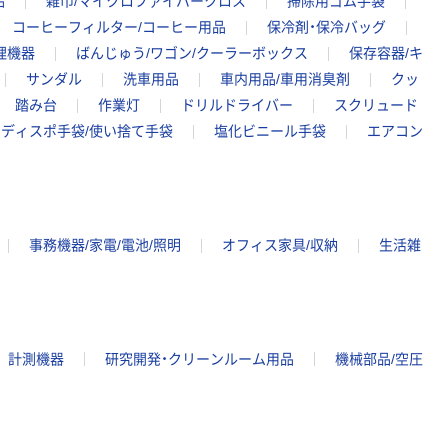
品
雑巾/マイクロファイバークロス
掃除用ゴム手袋
コーヒーフィルター/コーヒー用品
保冷剤・保冷バッグ
理機器
ばんじゅう/ワゴン/クーラーボックス
保存容器/キ
サンダル
洗車用品
車内用品/車用消臭剤
クッ
踏み台
作業灯
ドリルドライバー
スクリュード
ディスポ手袋/使い捨て手袋
塩化ビニール手袋
エアコン
事務機器/家電/電池/照明
オフィス家具/収納
生活雑
計測機器
研究開発・クリーンルーム用品
機械部品/空圧