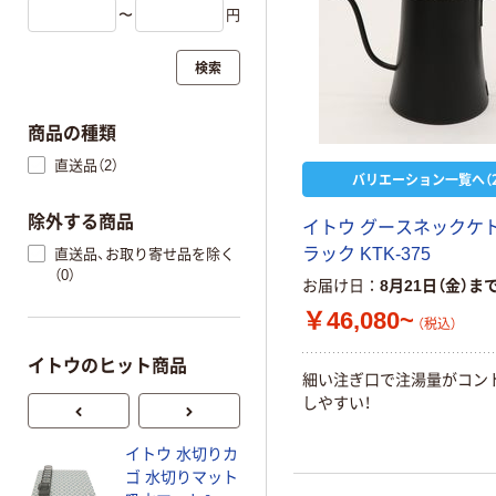
〜
円
検索
商品の種類
直送品（2）
バリエーション一覧へ（2
除外する商品
イトウ グースネックケト
ラック KTK-375
直送品、お取り寄せ品を除く
（0）
お届け日
8月21日（金）ま
￥46,080~
（税込）
イトウのヒット商品
細い注ぎ口で注湯量がコン
しやすい！
イトウ 水切りカ
イトウ 充電式折
ゴ 水切りマット
りたたみマルチ