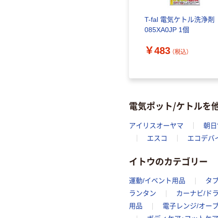
T-fal 電気ケトル洗浄剤
085XA0JP 1個
￥483
（税込）
電気ポット/ケトルを
アイリスオーヤマ
朝日
エスコ
エコデバ
イトウのカテゴリー
運動/イベント用品
タ
ランタン
カーナビ/ド
用品
電子レンジ/オー