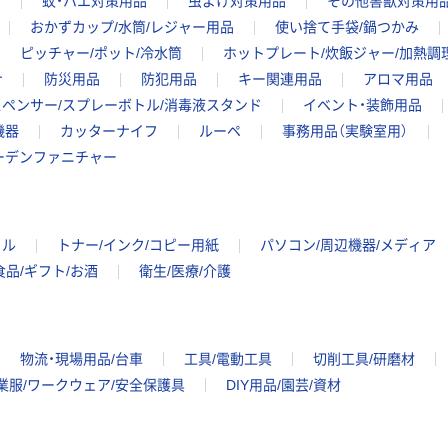
ア
蚊・ハエ対策用品
虫よけ対策用品
その他害獣対策用
おかずカップ/水筒/レジャー用品
使い捨て手袋/鍋つかみ
ピッチャー/ポット/冷水筒
ホットプレート/炊飯ジャー/加熱調
ナ
防災用品
防犯用品
キー関連用品
アロマ用品
ペンサー/スプレーボトル/消毒液スタンド
イベント・装飾用品
機器
カッターナイフ
ルーペ
事務用品（実験室用）
ーデンファニチャー
イル
トナー/インク/コピー用紙
パソコン/周辺機器/メディア
食品/ギフト/お酒
衛生/医療/介護
物流・現場用品/台車
工具/電動工具
切削工具/研磨材
業服/ワークウェア/安全保護具
DIY用品/園芸/資材