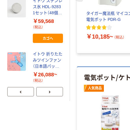
イトウ ステンレ
ス氷 HDL-9283
イトウ モバイル
1セット（48個）
タイガー魔法瓶 マイコ
バッテリーポー
（直送品）
電気ポット PDR-G
￥59,568
タブルスリムフ
（税込）
ァン HCF20-
￥46,080~
22GV
￥10,185~
（税込）
（税込）
カゴへ
イトウ リンクサ
イトウ 折りたた
ス ウォータータ
みツインファン
ンク 折りたたみ
（日本語パッケ
ウォータータン
￥1,368
（税込）
ージ）HMFF
ク 20L
￥26,088~
電気ポット/ケ
HED5611 1個
（税込）
カゴへ
693-8411（直送
人気商品
品）