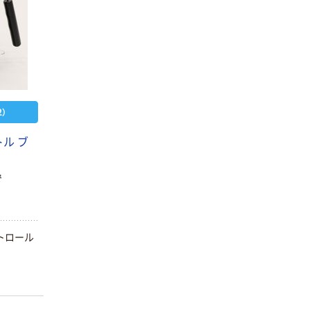
）
ル ブ
で
トロール
イトウ ハニカム
イトウ 保存容器
ジェルサンダル
木目調 クリア