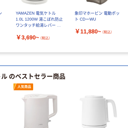
（税込）
カゴへ
ン
YAMAZEN 電気ケトル
象印マホービン 電動ポッ
カゴへ
1.0L 1200W 湯こぼれ防止
ト CDーWU
ワンタッチ給湯レバー 空
イトウ ハンディ
イトウ 乾電池式
￥11,880~
焚き防止
クーラー HDL-
（税込）
2WAY扇風機
￥3,690~
9276 1セット
（税込）
HCF20-17ED
(24個)（直送品）
￥38,136
￥14,736~
（税込）
（税込）
カゴへ
トル のベストセラー商品
人気商品