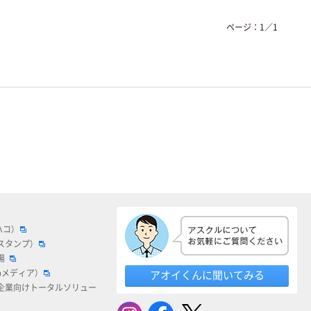
ページ：
1
／
1
ハコ）
スタンプ）
場
bメディア）
アオイくんに聞いてみる
企業向けトータルソリュー