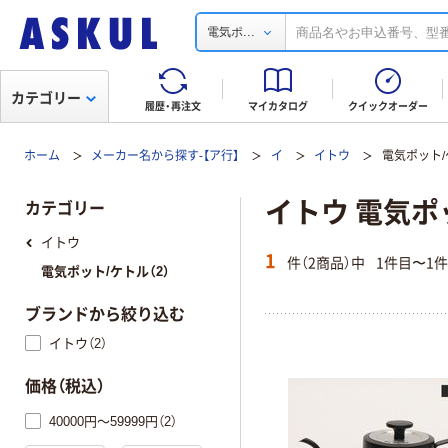
...
電気ポ
カテゴリー
履歴・再注文
マイカタログ
クイックオーダー
ホーム
メーカー名から探す-【ア行】
イ
イトウ
電気ポット/
イトウ 電気ポ
カテゴリー
イトウ
1
件（2商品）中
1件目〜1
電気ポット/ケトル（2）
ブランドから絞り込む
イトウ（2）
価格（税込）
40000円～59999円（2）