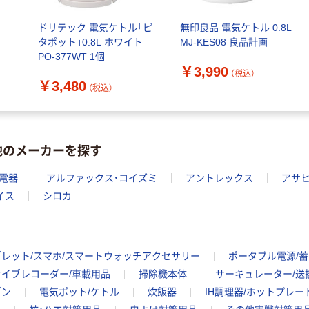
ドリテック 電気ケトル「ピ
無印良品 電気ケトル 0.8L
タポット」0.8L ホワイト
MJ-KES08 良品計画
PO-377WT 1個
￥3,990
（税込）
￥3,480
（税込）
他のメーカーを探す
電器
アルファックス・コイズミ
アントレックス
アサ
イス
シロカ
ブレット/スマホ/スマートウォッチアクセサリー
ポータブル電源/
ライブレコーダー/車載用品
掃除機本体
サーキュレーター/送
ブン
電気ポット/ケトル
炊飯器
IH調理器/ホットプレー