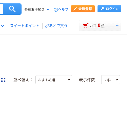
ヘルプ
各種お手続き
0
スイートポイント
あとで買う
カゴ
点
並べ替え：
表示件数：