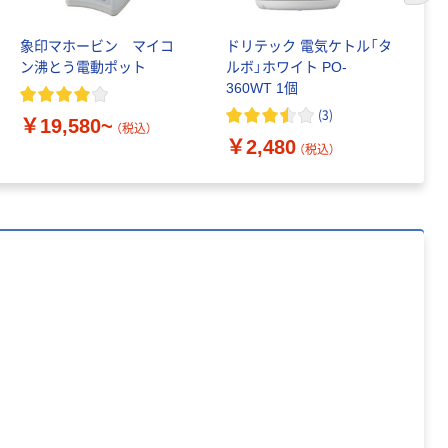
（税込）
象印マホービン マイコ
ドリテック 電気ケトル「タ
象
イトウ コンパク
ン沸とう電動ポット
ルボ」ホワイト PO-
容
ト無煙調理器
360WT 1個
HTG-375
(
3
)
￥19,580~
￥
￥51,192~
（税込）
￥2,480
（税込）
（税込）