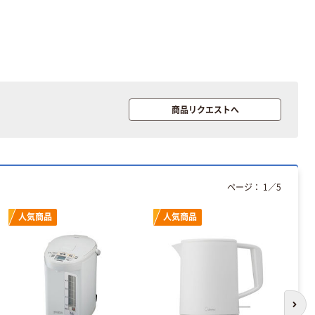
HCF20-08TA
4901050134300
1セット(60g×10
￥46,064~
￥1,496
（税込）
個)（直送品）
（税込）
カゴへ
イトウ fan×fan
充電式スタンド
イトウ コンパク
2WAY HANDY
トライスクッカ
商品リクエストへ
FAN HCF20-
￥39,132~
ー HK-CRC03
02DL
（税込）
￥23,036~
（税込）
イトウ 4WAYネ
ックファン
ページ：
1
／
5
HCF20-06GV
￥27,024~
人気商品
人気商品
（税込）
イトウ グリーン
クロス 折りたた
みカラーミニテ
ーブル
￥6,825~
次の