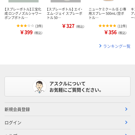
【スプレーボトル】三宝化
【スプレーボトル】 エイ・
ニューケミクール（E-1）専
キ
成 ロングノズルシャワー
エム・ジェイ スプレーボ
用スプレー 500mL（空ボ
ア
ポンプボトル…
トル 50…
トル…
ー
￥327
(
3件
)
(
11件
)
（税込）
￥399
￥356
（税込）
（税込）
ランキング一覧
アスクルについて
お気軽にご質問ください。
新規会員登録
ログイン