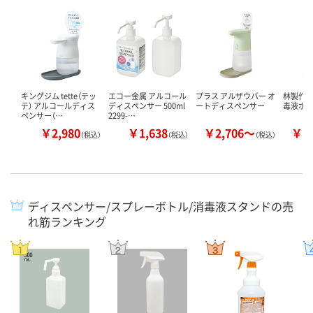
キングジム tette（テッ
エコー金属 アルコール
プラス アルザウバー オ
林製作所
テ） アルコールディス
ディスペンサー 500ml
ートディスペンサー
毒液ポ
ペンサー（…
2299-…
￥2,980
￥1,638
￥2,706～
￥7
（税込）
（税込）
（税込）
ディスペンサー/スプレーボトル/消毒液スタンドの売
れ筋ランキング