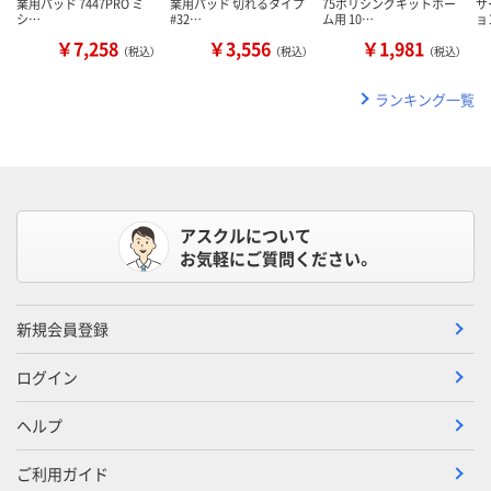
業用パッド 7447PRO ミ
業用パッド 切れるタイプ
75ポリシングキットホー
サ
シ…
#32…
ム用 10…
ョ
￥7,258
￥3,556
￥1,981
（税込）
（税込）
（税込）
ランキング一覧
アスクルについて
お気軽にご質問ください。
新規会員登録
ログイン
ヘルプ
ご利用ガイド