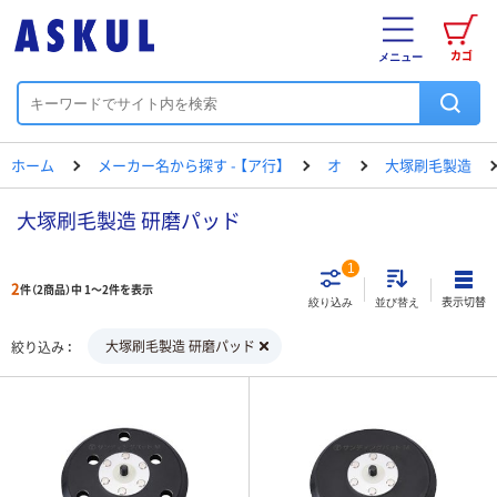
カゴ
メニュー
ホーム
メーカー名から探す - 【ア行】
オ
大塚刷毛製造
大塚刷毛製造 研磨パッド
1
2
件（2商品）中 1～2件を表示
表示切替
絞り込み
並び替え
大塚刷毛製造 研磨パッド
絞り込み