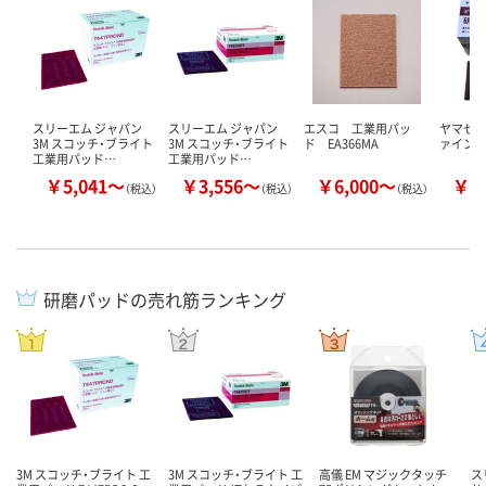
スリーエム ジャパン
スリーエム ジャパン
エスコ 工業用パッ
ヤマゼン
3M スコッチ・ブライト
3M スコッチ・ブライト
ド EA366MA
ァイン
工業用パッド…
工業用パッド…
￥5,041～
￥3,556～
￥6,000～
￥3
（税込）
（税込）
（税込）
研磨パッドの売れ筋ランキング
3M スコッチ・ブライト 工
3M スコッチ・ブライト 工
高儀 EM マジックタッチ
ス