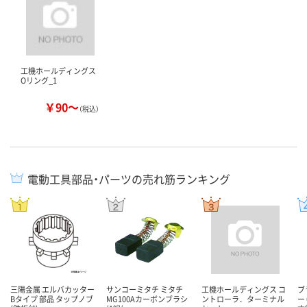
工機ホールディングス
Oリング_1
￥90～
（税込）
電動工具部品・パーツの売れ筋ランキング
三陽金属 エルバカッター
サンコーミタチ ミタチ
工機ホールディングス コ
ブ
Bタイプ 部品 タップノブ
MG100Aカーボンブラシ
ントローラ．ターミナル
ー