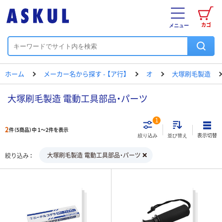
カゴ
メニュー
ホーム
メーカー名から探す - 【ア行】
オ
大塚刷毛製造
大塚刷毛製造 電動工具部品・パーツ
1
2
件（5商品）中 1～2件を表示
表示切替
絞り込み
並び替え
大塚刷毛製造 電動工具部品・パーツ
絞り込み