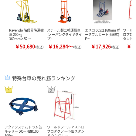
Ravendo 階段昇降運搬
スチール製二輪運搬車
エスコ 605x1160mm ポ
ワールド
車 200kg
（ノーパンクタイヤタイ
ータブルカート(6輪式)
ロプロダ
360mm×52…
プ）
E…
タンド
￥50,680
￥16,284～
￥17,926
￥5
（税込）
（税込）
（税込）
特殊台車の売れ筋ランキング
アクアシステム ドラム缶
ワールドツール アストロ
キャリー DCーNBR100
プロダクツ 一斗缶スタン
100…
ド シングル…