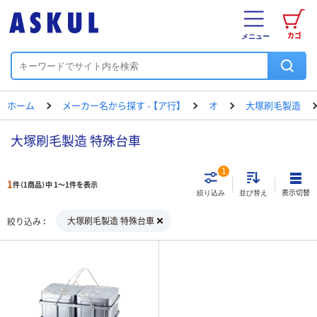
カゴ
メニュー
ホーム
メーカー名から探す - 【ア行】
オ
大塚刷毛製造
大塚刷毛製造 特殊台車
1
1
件（1商品）中 1～1件を表示
表示切替
絞り込み
並び替え
大塚刷毛製造 特殊台車
絞り込み